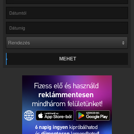
Hírek
Rádió 1 kapcsolatos hírek
Kapcsolat
Írj nekünk!
Partnerek
Rádiós partnerek
Rádió beágyazás
Ágyazd be weboldaladba
MEHET
Online rádió készítés
Készítés lépésről lépésre