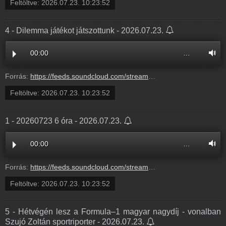
Feltöltve:
2026.07.23. 10:23:52
4 - Dilemma játékot játszottunk - 2026.07.23.
00:00
…
Forrás:
https://feeds.soundcloud.com/stream/2366334971-balazsek-d7f6f1e6-3771-4a16-a870-e7dc1bbb1d95.mp3
Feltöltve:
2026.07.23. 10:23:52
1 - 20260723 6 óra - 2026.07.23.
00:00
…
Forrás:
https://feeds.soundcloud.com/stream/2366334968-balazsek-1-20260723-6-ora-1.mp3
Feltöltve:
2026.07.23. 10:23:52
5 - Hétvégén lesz a Formula–1 magyar nagydíj - vonalban
Szujó Zoltán sportriporter - 2026.07.23.