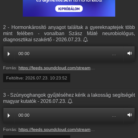
2 - Hormonkárosító anyagot találtak a gyereknaptejek több
mint felében - vonalban Szász Máté neurobiológus,
diagnosztikai szakértő - 2026.07.23.
00:00
…
Forrás:
https://feeds.soundcloud.com/stream/2366334977-balazsek-2-hormonkarosito-anyagot-talaltak-a-gyereknaptejek-tobb-mint-feleben-vonalban-szasz-mate-neurobiologus-diagnosztikai-szakerto-2.mp3
Feltöltve:
2026.07.23. 10:23:52
3 - Szúnyoghangok gyűjtéséhez kérik a lakosság segítségét
magyar kutatók - 2026.07.23.
00:00
…
Forrás:
https://feeds.soundcloud.com/stream/2366334974-balazsek-3-szunyoghangok-gyujtesehez-kerik-a-lakossag-segitseget-magyar-kutatok-3.mp3