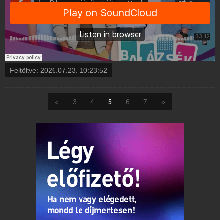
Feltöltve:
2026.07.23. 10:23:52
«
3
4
5
6
7
»