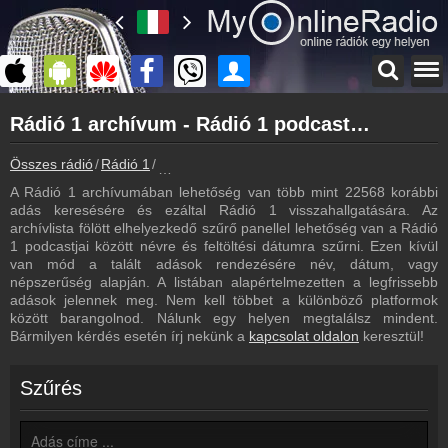
Főoldal
Rádió 1 archívum - Rádió 1 podcasts - Rádió 1 visszahallgatás
myonlineradio.hu
Rádió 1
Összes rádió
Rádió 1
Rádió 1 archívum - Podcasts - Visszahallgatá
Vissza a Rádió 1 oldalára
A Rádió 1 archívumában lehetőség van több mint 22568 korábbi
Bejelentkezés
adás keresésére és ezáltal Rádió 1 visszahallgatására. Az
Hozz létre saját fiókot!
archívlista fölött elhelyezkedő szűrő panellel lehetőség van a Rádió
1 podcastjai között névre és feltöltési dátumra szűrni. Ezen kívül
Most szól
van mód a talált adások rendezésére név, dátum, vagy
Tudd meg mi szólt eddig
népszerűség alapján. A listában alapértelmezetten a legfrissebb
adások jelennek meg. Nem kell többet a különböző platformok
Frekvenciák
között barangolnod. Nálunk egy helyen megtalálsz mindent.
Rádió 1 frekvencia
Bármilyen kérdés esetén írj nekünk a
kapcsolat oldalon
keresztül!
Műsorújság
Rádió 1 műsorai
Szűrés
Webkamera
Rádió 1 webkamera, élőkép