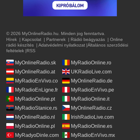
© 2026 MyOnlineRadio.hu. Minden jog fenntartva.
Hírek
|
Kapcsolat
|
Partnerek
|
Rádió beágyazás
|
Online
rádió készítés
|
Adatvédelmi nyilatkozat
|
Általános szerződési
feltételek
|
RSS
MyOnlineRadio.sk
MyRadioOnline.ro
MyOnlineRadio.at
UKRadioLive.com
MyRadioEnVivo.co
MyOnlineRadio.de
MyRadioEnLigne.fr
MyRadioEnVivo.pe
MyRadioOnline.pt
MyRadioOnline.it
MyRadioStanice.rs
MyOnlineRadio.cz
MyOnlineRadio.nl
IrishRadioLive.com
MyRadioOnline.pl
MyRadioOnline.es
MyRadyoDinle.com
MyRadioEnVivo.mx