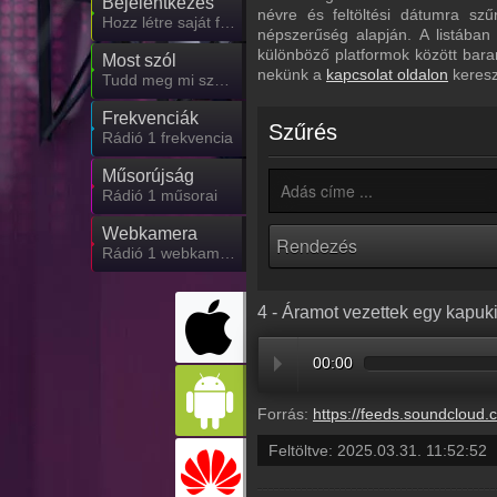
Bejelentkezés
névre és feltöltési dátumra sz
Hozz létre saját fiókot!
népszerűség alapján. A listában
különböző platformok között bara
Most szól
nekünk a
kapcsolat oldalon
keresz
Tudd meg mi szólt eddig
Frekvenciák
Szűrés
Rádió 1 frekvencia
Műsorújság
Rádió 1 műsorai
Webkamera
Rádió 1 webkamera, élőkép
4 - Áramot vezettek egy kapuk
00:00
Forrás:
https://feeds.soundcloud.com/stream/2067329140-radio1hungary-4-aramot-vezettek-egy-kapukil
Feltöltve:
2025.03.31. 11:52:52