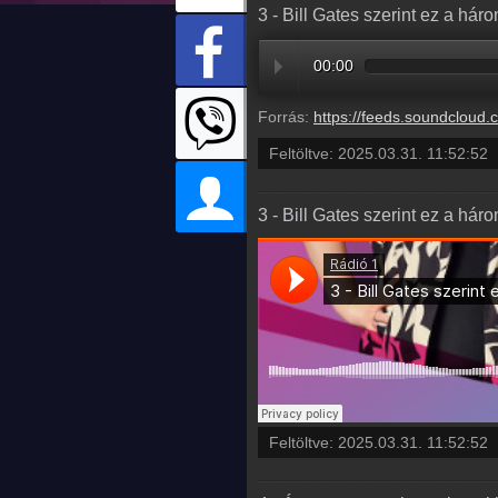
3 - Bill Gates szerint ez a hár
00:00
Forrás:
https://feeds.soundcloud.com/stream/2067329144-radio1hungary-3-bill-gates-szerint-ez-a-harom-szakma-
Feltöltve:
2025.03.31. 11:52:52
3 - Bill Gates szerint ez a hár
Feltöltve:
2025.03.31. 11:52:52