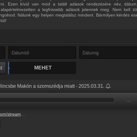
űrni. Ezen kívül van mód a talált adások rendezésére név, dátum
 alapértelmezetten a legfrissebb adások jelennek meg. Nem kell tö
ngolnod. Nálunk egy helyen megtalálsz mindent. Bármilyen kérdés ese
tül!
MEHET
ilincsbe Makón a szomszédja miatt - 2025.03.31.
…
incsbe-makon-a-szomszedja-miatt-4.mp3