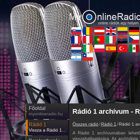
Főoldal
Rádió 1 archívum - R
myonlineradio.hu
Összes rádió
Rádió 1
Rádió 1 ar
Rádió 1
Vissza a Rádió 1 oldalára
A Rádió 1 archívumában lehető
visszahallgatására. Az archívlista