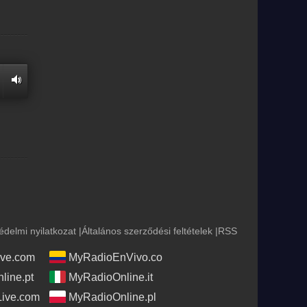
édelmi nyilatkozat
|
Általános szerződési feltételek
|
RSS
ve.com
MyRadioEnVivo.co
line.pt
MyRadioOnline.it
Live.com
MyRadioOnline.pl