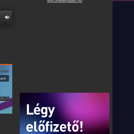
MyOnlineRadio.hu