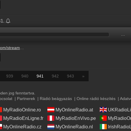
31.
…
-1-20250331-6-ora-1.mp3
939
940
941
942
943
»
en jog fenntartva.
pcsolat
|
Partnerek
|
Rádió beágyazás
|
Online rádió készítés
|
Adatv
MyRadioOnline.ro
MyOnlineRadio.at
UKRadioLi
MyRadioEnLigne.fr
MyRadioEnVivo.pe
MyRadioOn
MyOnlineRadio.cz
MyOnlineRadio.nl
IrishRadio