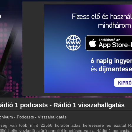
ádió 1 podcasts - Rádió 1 visszahallgatás
chívum - Podcasts - Visszahallgatás
ség van több mint 22568 korábbi adás keresésére és ezáltal R
 fölött elhelyezkedő szűrő panellel lehetőség van a Rádió 1 podcastjai