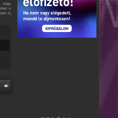
, vagy
bbet a
tén írj