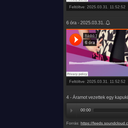
Feltöltve:
2025.03.31. 11:52:52
6 óra - 2025.03.31.
Feltöltve:
2025.03.31. 11:52:52
4 - Áramot vezettek egy kapuk
00:00
Forrás:
https://feeds.soundcloud.com/stream/2067303316-balazsek-4-aramot-vezettek-egy-kapukili