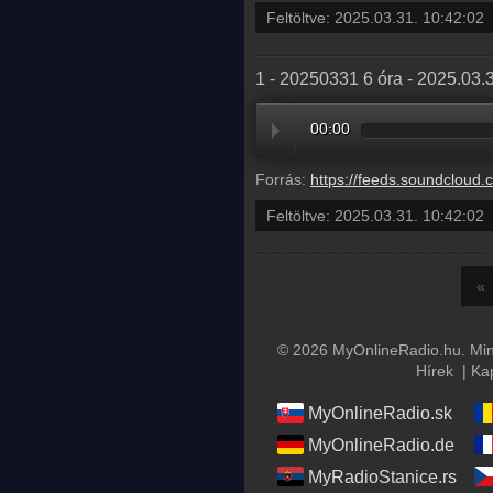
Feltöltve:
2025.03.31. 10:42:02
1 - 20250331 6 óra - 2025.03.
00:00
Forrás:
https://feeds.soundcloud.com/stream/2067303312-balazsek
Feltöltve:
2025.03.31. 10:42:02
«
© 2026 MyOnlineRadio.hu. Mind
Hírek
|
Ka
MyOnlineRadio.sk
MyOnlineRadio.de
MyRadioStanice.rs