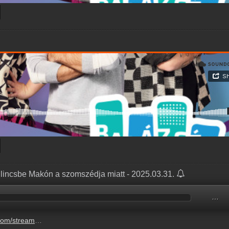
ilincsbe Makón a szomszédja miatt - 2025.03.31.
…
ncsbe-makon-a-szomszedja-miatt-4.mp3