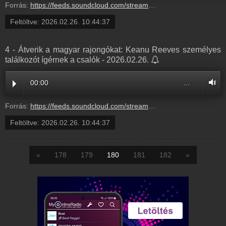
Forrás:
https://feeds.soundcloud.com/stream/2273654768-balazsek-3-punch-a-maganyos-kismajom-jelenseg-3.mp3
Feltöltve:
2026.02.26. 10:44:37
4 - Átverik a magyar rajongókat: Keanu Reeves személyes
találkozót ígérnek a csalók - 2026.02.26.
00:00
…
Forrás:
https://feeds.soundcloud.com/stream/2273654765-balazsek-4-atverik-a-magyar-rajongokat-keanu-reeves-szemelyes-talalkozot-igernek-a-csalok-4.mp3
Feltöltve:
2026.02.26. 10:44:37
«
178
179
180
181
182
»