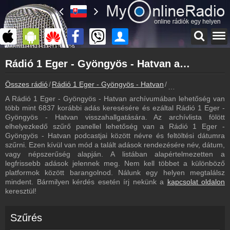
Főoldal
Rádió 1 Eger - Gyöngyös - Hatvan archívum - Rádió 1 Eger - Gyöngyös - Hatvan podcasts - Rádió 1 Eger - Gyöngyös - Hatvan visszahallgatás
myonlineradio.hu
Rádió 1 Eger - Gyöngyös - Hatvan
Összes rádió
Rádió 1 Eger - Gyöngyös - Hatvan
Rádió 1 Eger - Gyö
Vissza a Rádió 1 Eger - Gyöngyös - Hatvan oldalára
A Rádió 1 Eger - Gyöngyös - Hatvan archívumában lehetőség van
Bejelentkezés
több mint 6837 korábbi adás keresésére és ezáltal Rádió 1 Eger -
Hozz létre saját fiókot!
Gyöngyös - Hatvan visszahallgatására. Az archívlista fölött
elhelyezkedő szűrő panellel lehetőség van a Rádió 1 Eger -
Most szól
Gyöngyös - Hatvan podcastjai között névre és feltöltési dátumra
Tudd meg mi szólt eddig
szűrni. Ezen kívül van mód a talált adások rendezésére név, dátum,
vagy népszerűség alapján. A listában alapértelmezetten a
Frekvenciák
legfrissebb adások jelennek meg. Nem kell többet a különböző
Rádió 1 Eger - Gyöngyös - Hatvan frekvencia
platformok között barangolnod. Nálunk egy helyen megtalálsz
mindent. Bármilyen kérdés esetén írj nekünk a
kapcsolat oldalon
Műsorújság
keresztül!
Rádió 1 Eger - Gyöngyös - Hatvan műsorai
Webkamera
Szűrés
Rádió 1 Eger - Gyöngyös - Hatvan webkamera, élőkép