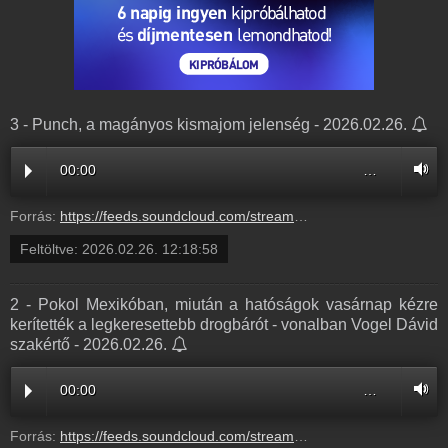
3 - Punch, a magányos kismajom jelenség - 2026.02.26.
00:00
…
Forrás:
https://feeds.soundcloud.com/stream/2273689919-radio1hungary-3-punch-a-maganyos-kismajom-jelenseg-3.mp3
Feltöltve:
2026.02.26. 12:18:58
2 - Pokol Mexikóban, miután a hatóságok vasárnap kézre
kerítették a legkeresettebb drogbárót - vonalban Vogel Dávid
szakértő - 2026.02.26.
00:00
…
Forrás:
https://feeds.soundcloud.com/stream/2273689931-radio1hungary-2-pokol-mexikoban-miutan-a-hatosagok-vasarnap-kezre-keritettek-a-legkeresettebb-drogbarot-vonalban-vogel-david-szakerto-2.mp3