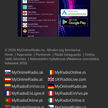
© 2026 MyOnlineRadio.hu. Minden jog fenntartva.
Hírek
|
Kapcsolat
|
Partnerek
|
Rádió beágyazás
|
Online
rádió készítés
|
Adatvédelmi nyilatkozat
|
Általános szerződési
feltételek
|
RSS
MyOnlineRadio.sk
MyRadioOnline.ro
MyOnlineRadio.at
UKRadioLive.com
MyRadioEnVivo.co
MyOnlineRadio.de
MyRadioEnLigne.fr
MyRadioEnVivo.pe
MyRadioOnline.pt
MyRadioOnline.it
MyRadioStanice.rs
MyOnlineRadio.cz