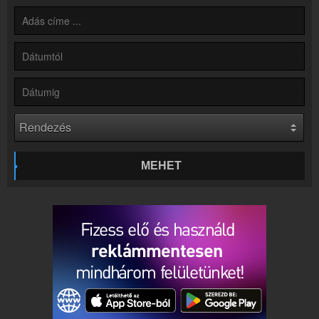
Hírek
Rádió 1 Eger - Gyöngyös - Hatvan kapcsolatos hírek
Kapcsolat
Írj nekünk!
Partnerek
Rádiós partnerek
Rádió beágyazás
Ágyazd be weboldaladba
Online rádió készítés
MEHET
Készítés lépésről lépésre