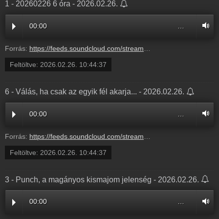
1 - 20260226 6 óra - 2026.02.26.
00:00
…
Forrás:
https://feeds.soundcloud.com/stream/2273654774-balazsek-1-20260226-6-ora-1.mp3
Feltöltve:
2026.02.26. 10:44:37
6 - Válás, ha csak az egyik fél akarja... - 2026.02.26.
00:00
…
Forrás:
https://feeds.soundcloud.com/stream/2273654771-balazsek-6-valas-ha-csak-az-egyik-fel-akarja-6.mp3
Feltöltve:
2026.02.26. 10:44:37
3 - Punch, a magányos kismajom jelenség - 2026.02.26.
00:00
…