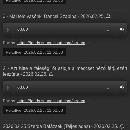
Feltöltve:
2026.02.25. 11:52:53
3 - Mai felolvasónk: Dancsi Szabina - 2026.02.25.
00:00
…
Forrás:
https://feeds.soundcloud.com/stream/2273080817-radio1hungary-3-mai-felolvasonk-dancsi-szabina-3.mp3
Feltöltve:
2026.02.25. 11:52:53
2 - Azt hitte a feleség, őt szidja a meccset néző férj, ezért
leszúrta - 2026.02.25.
00:00
…
Forrás:
https://feeds.soundcloud.com/stream/2273080814-radio1hungary-2-azt-hitte-a-feleseg-ot-szidja-a-meccset-nezo-ferj-ezert-leszurta-2.mp3
Feltöltve:
2026.02.25. 11:52:53
2026 02 25 Szerda Balázsék (Teljes adás) - 2026.02.25.