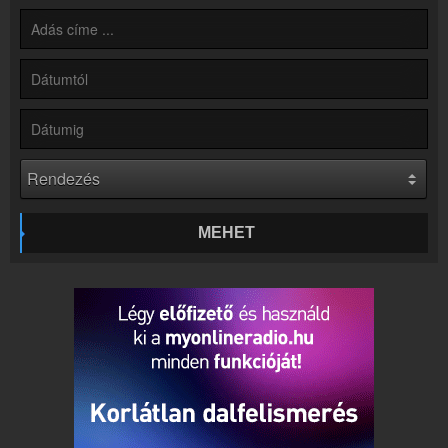
Hírek
Rádió 1 Eger - Gyöngyös - Hatvan kapcsolatos hírek
Kapcsolat
Írj nekünk!
Partnerek
Rádiós partnerek
Rádió beágyazás
Ágyazd be weboldaladba
Online rádió készítés
MEHET
Készítés lépésről lépésre