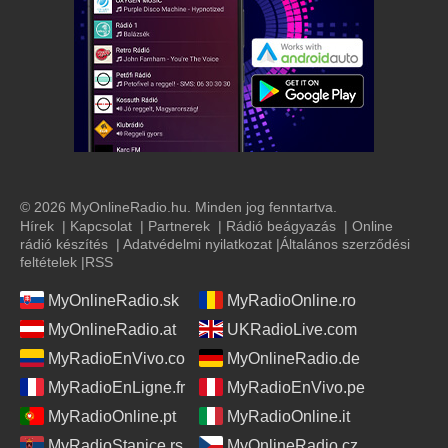
© 2026 MyOnlineRadio.hu. Minden jog fenntartva.
Hírek
|
Kapcsolat
|
Partnerek
|
Rádió beágyazás
|
Online
rádió készítés
|
Adatvédelmi nyilatkozat
|
Általános szerződési
feltételek
|
RSS
MyOnlineRadio.sk
MyRadioOnline.ro
MyOnlineRadio.at
UKRadioLive.com
MyRadioEnVivo.co
MyOnlineRadio.de
MyRadioEnLigne.fr
MyRadioEnVivo.pe
MyRadioOnline.pt
MyRadioOnline.it
MyRadioStanice.rs
MyOnlineRadio.cz