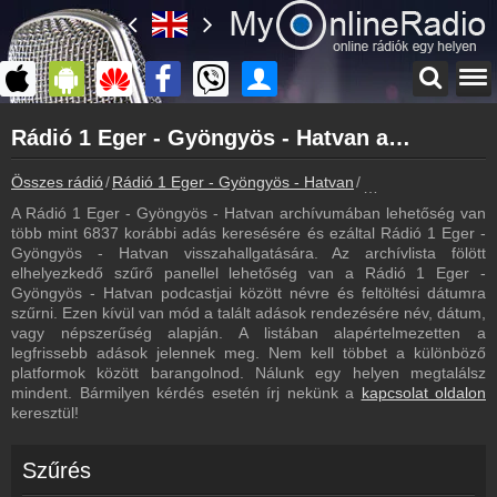
Főoldal
Rádió 1 Eger - Gyöngyös - Hatvan archívum - Rádió 1 Eger - Gyöngyös - Hatvan podcasts - Rádió 1 Eger - Gyöngyös - Hatvan visszahallgatás
myonlineradio.hu
Rádió 1 Eger - Gyöngyös - Hatvan
Összes rádió
Rádió 1 Eger - Gyöngyös - Hatvan
Rádió 1 Eger - Gyö
Vissza a Rádió 1 Eger - Gyöngyös - Hatvan oldalára
A Rádió 1 Eger - Gyöngyös - Hatvan archívumában lehetőség van
Bejelentkezés
több mint 6837 korábbi adás keresésére és ezáltal Rádió 1 Eger -
Hozz létre saját fiókot!
Gyöngyös - Hatvan visszahallgatására. Az archívlista fölött
elhelyezkedő szűrő panellel lehetőség van a Rádió 1 Eger -
Most szól
Gyöngyös - Hatvan podcastjai között névre és feltöltési dátumra
Tudd meg mi szólt eddig
szűrni. Ezen kívül van mód a talált adások rendezésére név, dátum,
vagy népszerűség alapján. A listában alapértelmezetten a
Frekvenciák
legfrissebb adások jelennek meg. Nem kell többet a különböző
Rádió 1 Eger - Gyöngyös - Hatvan frekvencia
platformok között barangolnod. Nálunk egy helyen megtalálsz
mindent. Bármilyen kérdés esetén írj nekünk a
kapcsolat oldalon
Műsorújság
keresztül!
Rádió 1 Eger - Gyöngyös - Hatvan műsorai
Webkamera
Szűrés
Rádió 1 Eger - Gyöngyös - Hatvan webkamera, élőkép