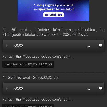
5 - 50 euró a büntetés közeli szomszédunkban, ha
kihangosítva telefonálsz a buszon - 2026.02.25.
00:00
…
Forrás:
https://feeds.soundcloud.com/stream/2273080808-radio1hungary-5-50-euro-a-buntetes-kozeli-szomszedunkban-ha-kihangositva-telefonalsz-a-buszon-5.mp3
Feltöltve:
2026.02.25. 11:52:53
4 - Gyónás rovat - 2026.02.25.
00:00
…
Forrás:
https://feeds.soundcloud.com/stream/2273080811-radio1hungary-aa3eba42-66c1-427c-9552-a25ba5e084ef.mp3