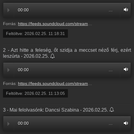
00:00
…
Forrás:
https://feeds.soundcloud.com/stream/2273072297-balazsek-2026-02-25-szerda-balazsek.mp3
Feltöltve:
2026.02.25. 11:18:31
2 - Azt hitte a feleség, őt szidja a meccset néző férj, ezért
leszúrta - 2026.02.25.
00:00
…
Forrás:
https://feeds.soundcloud.com/stream/2273070884-balazsek-2-azt-hitte-a-feleseg-ot-szidja-a-meccset-nezo-ferj-ezert-leszurta-2.mp3
Feltöltve:
2026.02.25. 11:13:05
3 - Mai felolvasónk: Dancsi Szabina - 2026.02.25.
00:00
…