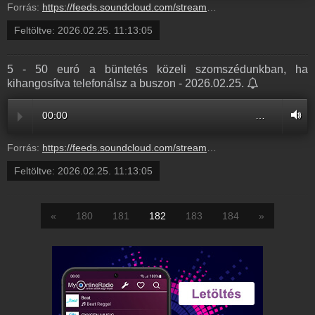
Forrás:
https://feeds.soundcloud.com/stream/2273070881-balazsek-3-mai-felolvasonk-dancsi-szabina-3.mp3
Feltöltve:
2026.02.25. 11:13:05
5 - 50 euró a büntetés közeli szomszédunkban, ha
kihangosítva telefonálsz a buszon - 2026.02.25.
00:00
…
Forrás:
https://feeds.soundcloud.com/stream/2273070878-balazsek-5-50-euro-a-buntetes-kozeli-szomszedunkban-ha-kihangositva-telefonalsz-a-buszon-5.mp3
Feltöltve:
2026.02.25. 11:13:05
«
180
181
182
183
184
»