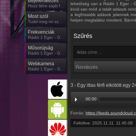
Bejelentkezés
lehetőség van a Rádió 1 Eger - G
Hozz létre saját fiókot!
kívül van mód a talált adások ren
a legfrissebb adások jelennek m
Most szól
helyen megtalálsz mindent. Bármi
Tudd meg mi szólt eddig
Frekvenciák
Szűrés
Rádió 1 Eger - Gyöngyös - Hatvan frekvencia
Műsorújság
Rádió 1 Eger - Gyöngyös - Hatvan műsorai
Webkamera
Rádió 1 Eger - Gyöngyös - Hatvan webkamera, élőkép
3 - Egy ittas férfi elkötött egy
00:00
Forrás:
https://feeds.soundcloud.com/stream/2210610653-radio1hungary-3-egy-ittas-ferfi-elkotott-egy-24-tonnas-buldo
Feltöltve:
2025.11.11. 11:45:08