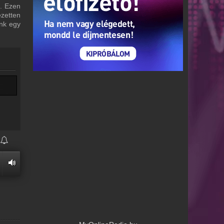
i. Ezen
ezetten
unk egy