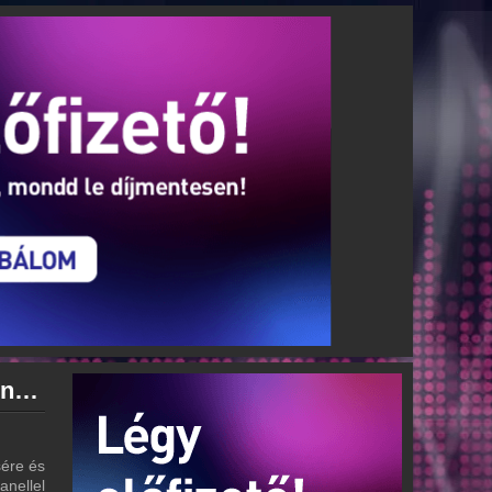
Rádió 1 Eger - Gyöngyös - Hatvan archívum - Rádió 1 Eger - Gyöngyös - Hatvan podcasts - Rádió 1 Eger - Gyöngyös - Hatvan visszahallgatás
 - Visszahallgatás
ére és
anellel