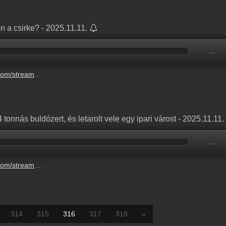
en a csirke? - 2025.11.11.
…
githat-a-sotetben-a-csirke-4.mp3
 24 tonnás buldózert, és letarolt vele egy ipari várost - 2025.11.11.
…
zert-es-letarolt-vele-egy-ipari-varost-3.mp3
314
315
316
317
318
»