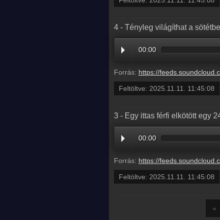
Feltöltve:
2025.11.11. 11:45:08
4 - Tényleg világíthat a sötétb
00:00
Forrás:
https://feeds.soundcloud.com/stream/2210610656-radio1hungary-4-tenyleg-vila
Feltöltve:
2025.11.11. 11:45:08
3 - Egy ittas férfi elkötött egy
00:00
Forrás:
https://feeds.soundcloud.com/stream/2210610653-radio1hungary-3-egy-ittas-ferfi-elkotott-egy-24-tonnas-buldo
Feltöltve:
2025.11.11. 11:45:08
«