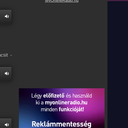
MyOnlineRadio.hu
csit -