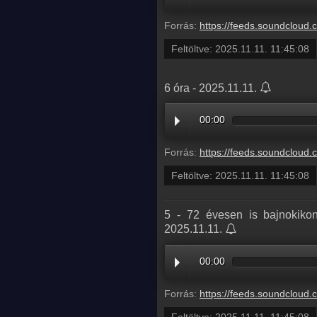
Forrás:
https://feeds.soundcloud.com/stream/2210610644-radio1hungary-2-mi-az-amit-felnottkent-i
Feltöltve:
2025.11.11. 11:45:08
6 óra - 2025.11.11.
00:00
Forrás:
https://feeds.soundcloud.com/stream/2210610650-radio1hungary-eb2a849b-b
Feltöltve:
2025.11.11. 11:45:08
5 - 72 évesen is bajnokikon
2025.11.11.
00:00
Forrás:
https://feeds.soundcloud.com/stream/2210610647-radio1hungary-5-72-evesen-is-bajnokikon-ved-a-megye-iii-ban-