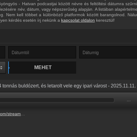
yöngyös - Hatvan podcastjai között névre és feltöltési dátumra szűrn
dezésére név, dátum, vagy népszerűség alapján. A listában alapértelm
eg. Nem kell többet a különböző platformok között barangolnod. Nál
lyen kérdés esetén írj nekünk a
kapcsolat oldalon
keresztül!
MEHET
 24 tonnás buldózert, és letarolt vele egy ipari várost - 2025.11.11.
…
zert-es-letarolt-vele-egy-ipari-varost-3.mp3