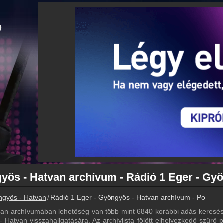
ngyös - Hatvan
Rádió 1 Eger - Gyöngyös - Hatvan archívum - Podcasts
van archívumában lehetőség van több mint 6840 korábbi adás keresés
 Hatvan visszahallgatására. Az archívlista fölött elhelyezkedő szűrő p