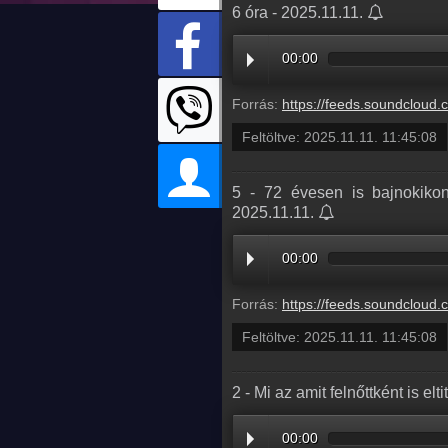
6 óra - 2025.11.11.
00:00
Forrás:
https://feeds.soundcloud.com/stream/2210610650-radio1hungary-eb2a849b-b
Feltöltve:
2025.11.11. 11:45:08
5 - 72 évesen is bajnokikon
2025.11.11.
00:00
Forrás:
https://feeds.soundcloud.com/stream/2210610647-radio1hungary-5-72-evesen-is-bajnokikon-ved-a-megye-iii-ban-
Feltöltve:
2025.11.11. 11:45:08
2 - Mi az amit felnőttként is el
00:00