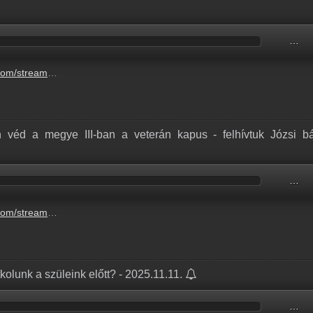
…
162-4dc9-a72a-f7cc63c43f34.mp3
 véd a megye III-ban a veterán kapus - felhívtuk Józsi bá
…
a-veteran-kapus-felhivtuk-jozsi-bacsit-5.mp3
titkolunk a szüleink előtt? - 2025.11.11.
…