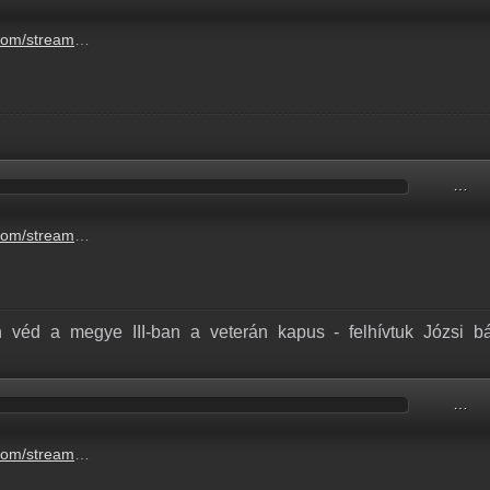
s-eltitkolunk-a-szuleink-elott-2.mp3
…
162-4dc9-a72a-f7cc63c43f34.mp3
 véd a megye III-ban a veterán kapus - felhívtuk Józsi bá
…
a-veteran-kapus-felhivtuk-jozsi-bacsit-5.mp3