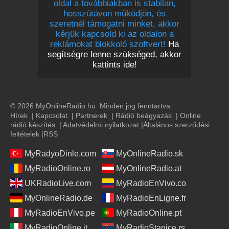
oldal a továbbiakban is stabilan,
hosszútávon működjön, és
szeretnél támogatni minket, akkor
kérjük kapcsold ki az oldalon a
reklámokat blokkoló szoftvert!
Ha
segítségre lenne szükséged, akkor
kattints ide!
© 2026 MyOnlineRadio.hu. Minden jog fenntartva.
Hírek
|
Kapcsolat
|
Partnerek
|
Rádió beágyazás
|
Online
rádió készítés
|
Adatvédelmi nyilatkozat
|
Általános szerződési
feltételek
|
RSS
MyRadyoDinle.com
MyOnlineRadio.sk
MyRadioOnline.ro
MyOnlineRadio.at
UKRadioLive.com
MyRadioEnVivo.co
MyOnlineRadio.de
MyRadioEnLigne.fr
MyRadioEnVivo.pe
MyRadioOnline.pt
MyRadioOnline.it
MyRadioStanice.rs