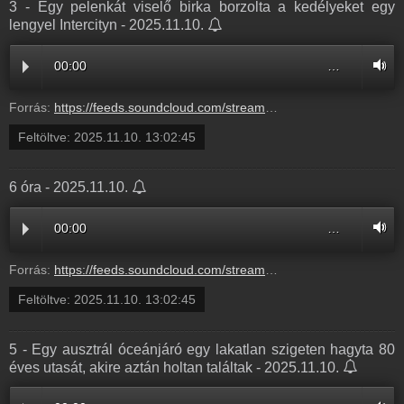
3 - Egy pelenkát viselő birka borzolta a kedélyeket egy
lengyel Intercityn - 2025.11.10.
00:00
…
Forrás:
https://feeds.soundcloud.com/stream/2209963205-radio1hungary-3-egy-pelenkat-viselo-birka-borzolta-a-kedelyeket-egy-lengyel-intercityn-3.mp3
Feltöltve:
2025.11.10. 13:02:45
6 óra - 2025.11.10.
00:00
…
Forrás:
https://feeds.soundcloud.com/stream/2209963208-radio1hungary-d45fd3a7-4e14-46b7-970c-e12a9303c48d.mp3
Feltöltve:
2025.11.10. 13:02:45
5 - Egy ausztrál óceánjáró egy lakatlan szigeten hagyta 80
éves utasát, akire aztán holtan találtak - 2025.11.10.