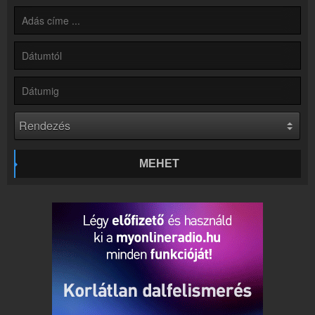
Hírek
Rádió 1 Eger - Gyöngyös - Hatvan kapcsolatos hírek
Kapcsolat
Írj nekünk!
Partnerek
Rádiós partnerek
Rádió beágyazás
Ágyazd be weboldaladba
Online rádió készítés
MEHET
Készítés lépésről lépésre