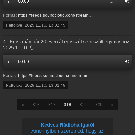
00:00
…
Forrás:
https://feeds.soundcloud.com/stream/2209963214-radio1hungary-5-egy-ausztral-oceanjaro-egy-lakatlan-szigeten-hagyta-80-eves-utasat-akire-aztan-holtan-talaltak-5.mp3
Feltöltve:
2025.11.10. 13:02:45
4 - Egy japán pár 20 éven át egy szót sem szólt egymáshoz -
2025.11.10.
00:00
…
Forrás:
https://feeds.soundcloud.com/stream/2209963211-radio1hungary-4-egy-japan-par-20-even-at-egy-szot-sem-szolt-egymashoz-4.mp3
Feltöltve:
2025.11.10. 13:02:45
«
316
317
318
319
320
»
Kedves Rádióhallgató!
Amennyiben szeretnéd, hogy az