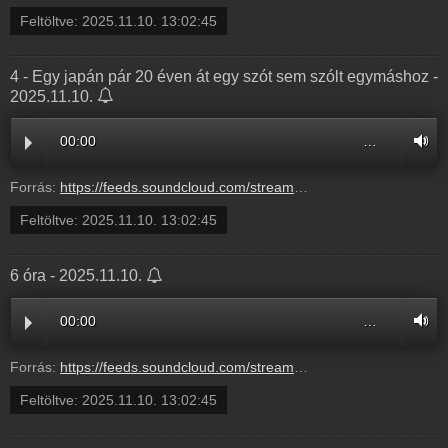
Feltöltve:
2025.11.10. 13:02:45
4 - Egy japán pár 20 éven át egy szót sem szólt egymáshoz -
2025.11.10.
00:00
…
Forrás:
https://feeds.soundcloud.com/stream/2209963211-radio1hungary-4-egy-japan-par-20-even-at-egy-szot-sem-szolt-egymashoz-4.mp3
Feltöltve:
2025.11.10. 13:02:45
6 óra - 2025.11.10.
00:00
…
Forrás:
https://feeds.soundcloud.com/stream/2209963208-radio1hungary-d45fd3a7-4e14-46b7-970c-e12a9303c48d.mp3
Feltöltve:
2025.11.10. 13:02:45