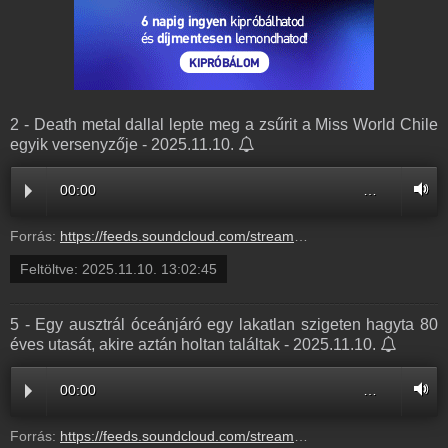
2 - Death metal dallal lepte meg a zsűrit a Miss World Chile
egyik versenyzője - 2025.11.10.
00:00
…
Forrás:
https://feeds.soundcloud.com/stream/2209963217-radio1hungary-2-death-metal-dallal-lepte-meg-a-zsurit-a-miss-world-chile-egyik-versenyzoje-2.mp3
Feltöltve:
2025.11.10. 13:02:45
5 - Egy ausztrál óceánjáró egy lakatlan szigeten hagyta 80
éves utasát, akire aztán holtan találtak - 2025.11.10.
00:00
…
Forrás:
https://feeds.soundcloud.com/stream/2209963214-radio1hungary-5-egy-ausztral-oceanjaro-egy-lakatlan-szigeten-hagyta-80-eves-utasat-akire-aztan-holtan-talaltak-5.mp3