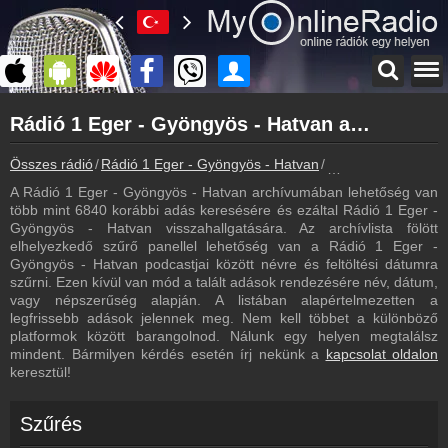
Főoldal
Rádió 1 Eger - Gyöngyös - Hatvan archívum - Rádió 1 Eger - Gyöngyös - Hatvan podcasts - Rádió 1 Eger - Gyöngyös - Hatvan visszahallgatás
myonlineradio.hu
Rádió 1 Eger - Gyöngyös - Hatvan
Összes rádió
Rádió 1 Eger - Gyöngyös - Hatvan
Rádió 1 Eger - Gyö
Vissza a Rádió 1 Eger - Gyöngyös - Hatvan oldalára
A Rádió 1 Eger - Gyöngyös - Hatvan archívumában lehetőség van
Bejelentkezés
több mint 6840 korábbi adás keresésére és ezáltal Rádió 1 Eger -
Hozz létre saját fiókot!
Gyöngyös - Hatvan visszahallgatására. Az archívlista fölött
elhelyezkedő szűrő panellel lehetőség van a Rádió 1 Eger -
Most szól
Gyöngyös - Hatvan podcastjai között névre és feltöltési dátumra
Tudd meg mi szólt eddig
szűrni. Ezen kívül van mód a talált adások rendezésére név, dátum,
vagy népszerűség alapján. A listában alapértelmezetten a
Frekvenciák
legfrissebb adások jelennek meg. Nem kell többet a különböző
Rádió 1 Eger - Gyöngyös - Hatvan frekvencia
platformok között barangolnod. Nálunk egy helyen megtalálsz
mindent. Bármilyen kérdés esetén írj nekünk a
kapcsolat oldalon
Műsorújság
keresztül!
Rádió 1 Eger - Gyöngyös - Hatvan műsorai
Webkamera
Szűrés
Rádió 1 Eger - Gyöngyös - Hatvan webkamera, élőkép