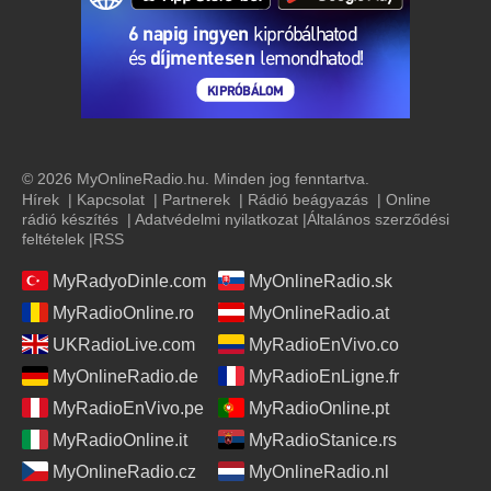
© 2026 MyOnlineRadio.hu. Minden jog fenntartva.
Hírek
|
Kapcsolat
|
Partnerek
|
Rádió beágyazás
|
Online
rádió készítés
|
Adatvédelmi nyilatkozat
|
Általános szerződési
feltételek
|
RSS
MyRadyoDinle.com
MyOnlineRadio.sk
MyRadioOnline.ro
MyOnlineRadio.at
UKRadioLive.com
MyRadioEnVivo.co
MyOnlineRadio.de
MyRadioEnLigne.fr
MyRadioEnVivo.pe
MyRadioOnline.pt
MyRadioOnline.it
MyRadioStanice.rs
MyOnlineRadio.cz
MyOnlineRadio.nl