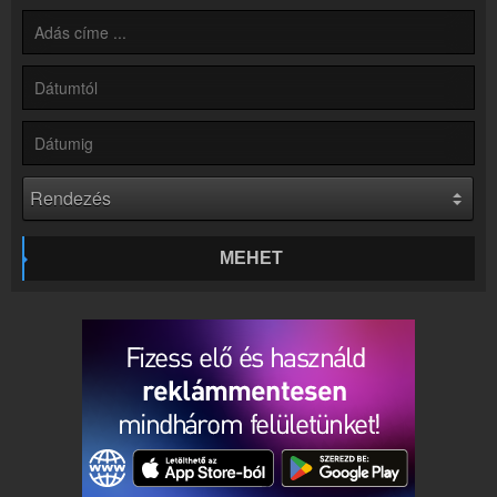
Hírek
Rádió 1 Eger - Gyöngyös - Hatvan kapcsolatos hírek
Kapcsolat
Írj nekünk!
Partnerek
Rádiós partnerek
Rádió beágyazás
Ágyazd be weboldaladba
Online rádió készítés
MEHET
Készítés lépésről lépésre