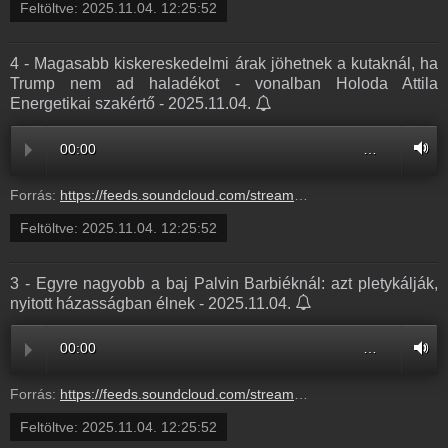
Feltöltve:
2025.11.04. 12:25:52
4 - Magasabb kiskereskedelmi árak jöhetnek a kutaknál, ha
Trump nem ad haladékot - vonalban Holoda Attila
Energetikai szakértő - 2025.11.04.
00:00
…
Forrás:
https://feeds.soundcloud.com/stream/2206096343-radio1hungary-4-magasabb-kiskereskedelmi-arak-johetnek-a-kutaknal-ha-trump-nem-ad-haladekot-vonalban-holoda-attila-energetikai-szakerto-4.mp3
Feltöltve:
2025.11.04. 12:25:52
3 - Egyre nagyobb a baj Palvin Barbiéknál: azt pletykálják,
nyitott házasságban élnek - 2025.11.04.
00:00
…
Forrás:
https://feeds.soundcloud.com/stream/2206096339-radio1hungary-3-egyre-nagyobb-a-baj-palvin-barbieknal-azt-pletykaljak-nyitott-hazassagban-elnek-3.mp3
Feltöltve:
2025.11.04. 12:25:52