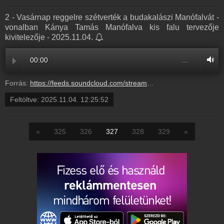
2 - Vasárnap reggelre szétverték a budakalászi Manófalvát -
vonalban Kánya Tamás Manófalva kis falu tervezője
kivitelezője - 2025.11.04.
00:00
…
Forrás:
https://feeds.soundcloud.com/stream/2206096335-radio1hungary-2-vasarnap-reggelre-szetvertek-a-budakalaszi-manofalvat-vonalban-kanya-tamas-manofalva-kis-falu-tervezoje-kivitelezoje-2.mp3
Feltöltve:
2025.11.04. 12:25:52
«
325
326
327
328
329
»