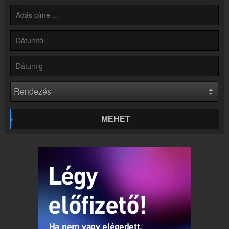
Hírek
Rádió 1 Eger - Gyöngyös - Hatvan kapcsolatos hírek
Kapcsolat
Írj nekünk!
Partnerek
Rádiós partnerek
Rádió beágyazás
Ágyazd be weboldaladba
Online rádió készítés
MEHET
Készítés lépésről lépésre