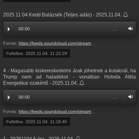
2025 11 04 Kedd Balázsék (Teljes adás) - 2025.11.04.
00:00
…
Forrás:
https://feeds.soundcloud.com/stream/2206062487-balazsek-2025-11-04-kedd-balazsek-teljes-adas.mp3
Feltöltve:
2025.11.04. 11:22:29
4 - Magasabb kiskereskedelmi árak jöhetnek a kutaknál, ha
Trump nem ad haladékot - vonalban Holoda Attila
Energetikai szakértő - 2025.11.04.
00:00
…
Forrás:
https://feeds.soundcloud.com/stream/2206060403-balazsek-4-magasabb-kiskereskedelmi-arak-johetnek-a-kutaknal-ha-trump-nem-ad-haladekot-vonalban-holoda-attila-energetikai-szakerto-4.mp3
Feltöltve:
2025.11.04. 11:18:46
1 - 20251104 6 óra - 2025.11.04.