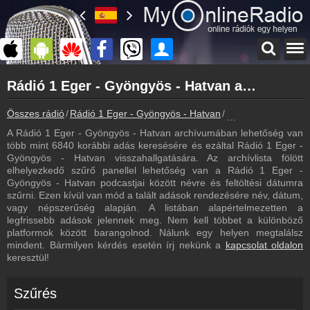
Főoldal
Rádió 1 Eger - Gyöngyös - Hatvan archívum - Rádió 1 Eger - Gyöngyös - Hatvan podcasts - Rádió 1 Eger - Gyöngyös - Hatvan visszahallgatás
myonlineradio.hu
Rádió 1 Eger - Gyöngyös - Hatvan
Összes rádió
Rádió 1 Eger - Gyöngyös - Hatvan
Rádió 1 Eger - Gyö
Vissza a Rádió 1 Eger - Gyöngyös - Hatvan oldalára
A Rádió 1 Eger - Gyöngyös - Hatvan archívumában lehetőség van
Bejelentkezés
több mint 6840 korábbi adás keresésére és ezáltal Rádió 1 Eger -
Hozz létre saját fiókot!
Gyöngyös - Hatvan visszahallgatására. Az archívlista fölött
elhelyezkedő szűrő panellel lehetőség van a Rádió 1 Eger -
Most szól
Gyöngyös - Hatvan podcastjai között névre és feltöltési dátumra
Tudd meg mi szólt eddig
szűrni. Ezen kívül van mód a talált adások rendezésére név, dátum,
vagy népszerűség alapján. A listában alapértelmezetten a
Frekvenciák
legfrissebb adások jelennek meg. Nem kell többet a különböző
Rádió 1 Eger - Gyöngyös - Hatvan frekvencia
platformok között barangolnod. Nálunk egy helyen megtalálsz
mindent. Bármilyen kérdés esetén írj nekünk a
kapcsolat oldalon
Műsorújság
keresztül!
Rádió 1 Eger - Gyöngyös - Hatvan műsorai
Webkamera
Szűrés
Rádió 1 Eger - Gyöngyös - Hatvan webkamera, élőkép