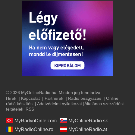
© 2026 MyOnlineRadio.hu. Minden jog fenntartva.
Hírek
|
Kapcsolat
|
Partnerek
|
Rádió beágyazás
|
Online
rádió készítés
|
Adatvédelmi nyilatkozat
|
Általános szerződési
feltételek
|
RSS
MyRadyoDinle.com
MyOnlineRadio.sk
MyRadioOnline.ro
MyOnlineRadio.at