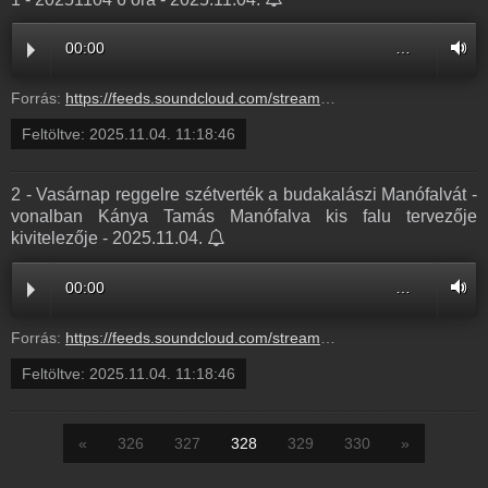
00:00
…
Forrás:
https://feeds.soundcloud.com/stream/2206060399-balazsek-1-20251104-6-ora-1.mp3
Feltöltve:
2025.11.04. 11:18:46
2 - Vasárnap reggelre szétverték a budakalászi Manófalvát -
vonalban Kánya Tamás Manófalva kis falu tervezője
kivitelezője - 2025.11.04.
00:00
…
Forrás:
https://feeds.soundcloud.com/stream/2206060395-balazsek-2-vasarnap-reggelre-szetvertek-a-budakalaszi-manofalvat-vonalban-kanya-tamas-manofalva-kis-falu-tervezoje-kivitelezoje-2.mp3
Feltöltve:
2025.11.04. 11:18:46
«
326
327
328
329
330
»