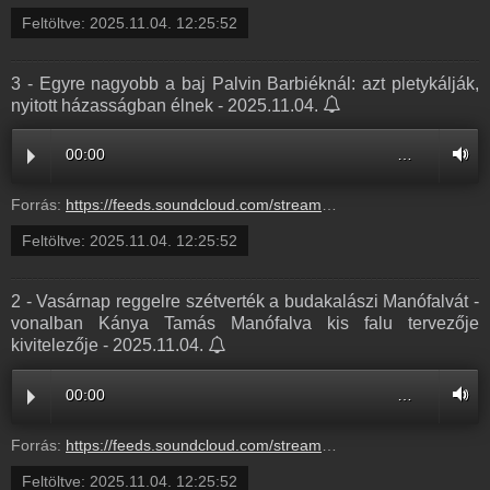
Feltöltve:
2025.11.04. 12:25:52
3 - Egyre nagyobb a baj Palvin Barbiéknál: azt pletykálják,
nyitott házasságban élnek - 2025.11.04.
00:00
…
Forrás:
https://feeds.soundcloud.com/stream/2206096339-radio1hungary-3-egyre-nagyobb-a-baj-palvin-barbieknal-azt-pletykaljak-nyitott-hazassagban-elnek-3.mp3
Feltöltve:
2025.11.04. 12:25:52
2 - Vasárnap reggelre szétverték a budakalászi Manófalvát -
vonalban Kánya Tamás Manófalva kis falu tervezője
kivitelezője - 2025.11.04.
00:00
…
Forrás:
https://feeds.soundcloud.com/stream/2206096335-radio1hungary-2-vasarnap-reggelre-szetvertek-a-budakalaszi-manofalvat-vonalban-kanya-tamas-manofalva-kis-falu-tervezoje-kivitelezoje-2.mp3
Feltöltve:
2025.11.04. 12:25:52