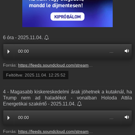
6 óra - 2025.11.04.
00:00
…
Forrás:
https://feeds.soundcloud.com/stream/2206096347-radio1hungary-59fac651-8a41-4b45-bdee-4eaaa551d549.mp3
Feltöltve:
2025.11.04. 12:25:52
4 - Magasabb kiskereskedelmi árak jöhetnek a kutaknál, ha
Trump nem ad haladékot - vonalban Holoda Attila
Energetikai szakértő - 2025.11.04.
00:00
…
Forrás:
https://feeds.soundcloud.com/stream/2206096343-radio1hungary-4-magasabb-kiskereskedelmi-arak-johetnek-a-kutaknal-ha-trump-nem-ad-haladekot-vonalban-holoda-attila-energetikai-szakerto-4.mp3