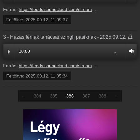
Forrás:
https://feeds.soundcloud.com/stream/2169332328-balazsek-2025-09-12-pentek-balazsek-teljes-adas.mp3
Feltöltve:
2025.09.12. 11:09:37
3 - Házas férfiak tanácsai szingli pasiknak - 2025.09.12.
00:00
…
Forrás:
https://feeds.soundcloud.com/stream/2169330645-balazsek-3-hazas-ferfiak-tanacsai-szingli-pasiknak-3.mp3
Feltöltve:
2025.09.12. 11:05:34
«
384
385
386
387
388
»