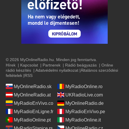
© 2026 MyOnlineRadio.hu. Minden jog fenntartva.
Hírek
|
Kapcsolat
|
Partnerek
|
Rádió beágyazás
|
Online
rádió készítés
|
Adatvédelmi nyilatkozat
|
Általános szerződési
feltételek
|
RSS
MyOnlineRadio.sk
MyRadioOnline.ro
MyOnlineRadio.at
UKRadioLive.com
MyRadioEnVivo.co
MyOnlineRadio.de
MyRadioEnLigne.fr
MyRadioEnVivo.pe
MyRadioOnline.pt
MyRadioOnline.it
MyRadioStanice.rs
MyOnlineRadio.cz