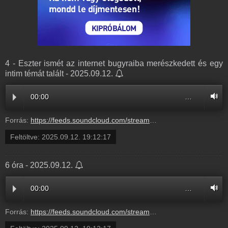
4 - Eszter ismét az internet bugyraiba merészkedett és egy
intim témát talált - 2025.09.12.
00:00
…
Forrás:
https://feeds.soundcloud.com/stream/2169533004-radio1hungary-4-eszter-ismet-az-internet-bugyraiba-mereszkedett-es-egy-intim-temat-talalt-4.mp3
Feltöltve:
2025.09.12. 19:12:17
6 óra - 2025.09.12.
00:00
…
Forrás:
https://feeds.soundcloud.com/stream/2169533001-radio1hungary-866796a4-b309-44e4-9569-b517138d03a0.mp3