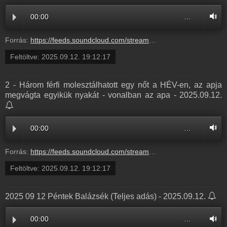
00:00
…
Forrás:
https://feeds.soundcloud.com/stream/2169533010-radio1hungary-3-hazas-ferfiak-tanacsai-szingli-pasiknak-3.mp3
Feltöltve:
2025.09.12. 19:12:17
2 - Három férfi molesztálhatott egy nőt a HÉV-en, az apja
megvágta egyikük nyakát - vonalban az apa - 2025.09.12.
00:00
…
Forrás:
https://feeds.soundcloud.com/stream/2169533007-radio1hungary-2-harom-ferfi-molesztalhatott-egy-not-a-hev-en-az-apja-megvagta-egyikuk-nyakat-vonalban-az-apa-2.mp3
Feltöltve:
2025.09.12. 19:12:17
2025 09 12 Péntek Balázsék (Teljes adás) - 2025.09.12.
00:00
…