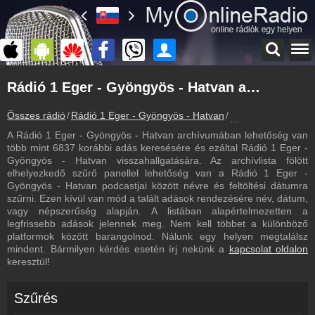
Főoldal
Rádió 1 Eger - Gyöngyös - Hatvan archívum - Rádió 1 Eger - Gyöngyös - Hatvan podcasts - Rádió 1 Eger - Gyöngyös - Hatvan visszahallgatás
myonlineradio.hu
Rádió 1 Eger - Gyöngyös - Hatvan
Összes rádió
Rádió 1 Eger - Gyöngyös - Hatvan
Rádió 1 Eger - Gyö
Vissza a Rádió 1 Eger - Gyöngyös - Hatvan oldalára
A Rádió 1 Eger - Gyöngyös - Hatvan archívumában lehetőség van
Bejelentkezés
több mint 6837 korábbi adás keresésére és ezáltal Rádió 1 Eger -
Hozz létre saját fiókot!
Gyöngyös - Hatvan visszahallgatására. Az archívlista fölött
elhelyezkedő szűrő panellel lehetőség van a Rádió 1 Eger -
Most szól
Gyöngyös - Hatvan podcastjai között névre és feltöltési dátumra
Tudd meg mi szólt eddig
szűrni. Ezen kívül van mód a talált adások rendezésére név, dátum,
vagy népszerűség alapján. A listában alapértelmezetten a
Frekvenciák
legfrissebb adások jelennek meg. Nem kell többet a különböző
Rádió 1 Eger - Gyöngyös - Hatvan frekvencia
platformok között barangolnod. Nálunk egy helyen megtalálsz
mindent. Bármilyen kérdés esetén írj nekünk a
kapcsolat oldalon
Műsorújság
keresztül!
Rádió 1 Eger - Gyöngyös - Hatvan műsorai
Webkamera
Szűrés
Rádió 1 Eger - Gyöngyös - Hatvan webkamera, élőkép