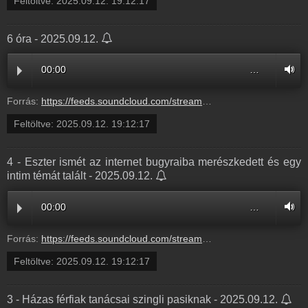
Feltöltve:
2025.09.12. 19:12:17
6 óra - 2025.09.12.
00:00
…
Forrás:
https://feeds.soundcloud.com/stream/2169533001-radio1hungary-866796a4-b309-44e4-9569-b517138d03a0.mp3
Feltöltve:
2025.09.12. 19:12:17
4 - Eszter ismét az internet bugyraiba merészkedett és egy
intim témát talált - 2025.09.12.
00:00
…
Forrás:
https://feeds.soundcloud.com/stream/2169533004-radio1hungary-4-eszter-ismet-az-internet-bugyraiba-mereszkedett-es-egy-intim-temat-talalt-4.mp3
Feltöltve:
2025.09.12. 19:12:17
3 - Házas férfiak tanácsai szingli pasiknak - 2025.09.12.