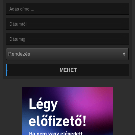
Hírek
Rádió 1 Eger - Gyöngyös - Hatvan kapcsolatos hírek
Kapcsolat
Írj nekünk!
Partnerek
Rádiós partnerek
Rádió beágyazás
Ágyazd be weboldaladba
Online rádió készítés
MEHET
Készítés lépésről lépésre