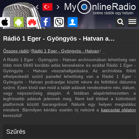
Főoldal
Rádió 1 Eger - Gyöngyös - Hatvan archívum - Rádió 1 Eger - Gyöngyös - Hatvan podcasts - Rádió 1 Eger - Gyöngyös - Hatvan visszahallgatás
myonlineradio.hu
Rádió 1 Eger - Gyöngyös - Hatvan
Összes rádió
Rádió 1 Eger - Gyöngyös - Hatvan
Rádió 1 Eger - Gyö
Vissza a Rádió 1 Eger - Gyöngyös - Hatvan oldalára
A Rádió 1 Eger - Gyöngyös - Hatvan archívumában lehetőség van
Bejelentkezés
több mint 6840 korábbi adás keresésére és ezáltal Rádió 1 Eger -
Hozz létre saját fiókot!
Gyöngyös - Hatvan visszahallgatására. Az archívlista fölött
elhelyezkedő szűrő panellel lehetőség van a Rádió 1 Eger -
Most szól
Gyöngyös - Hatvan podcastjai között névre és feltöltési dátumra
Tudd meg mi szólt eddig
szűrni. Ezen kívül van mód a talált adások rendezésére név, dátum,
vagy népszerűség alapján. A listában alapértelmezetten a
Frekvenciák
legfrissebb adások jelennek meg. Nem kell többet a különböző
Rádió 1 Eger - Gyöngyös - Hatvan frekvencia
platformok között barangolnod. Nálunk egy helyen megtalálsz
mindent. Bármilyen kérdés esetén írj nekünk a
kapcsolat oldalon
Műsorújság
keresztül!
Rádió 1 Eger - Gyöngyös - Hatvan műsorai
Webkamera
Szűrés
Rádió 1 Eger - Gyöngyös - Hatvan webkamera, élőkép