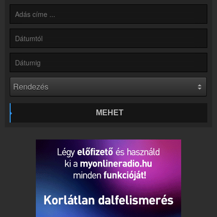
Hírek
Rádió 1 Eger - Gyöngyös - Hatvan kapcsolatos hírek
Kapcsolat
Írj nekünk!
Partnerek
Rádiós partnerek
Rádió beágyazás
Ágyazd be weboldaladba
Online rádió készítés
MEHET
Készítés lépésről lépésre