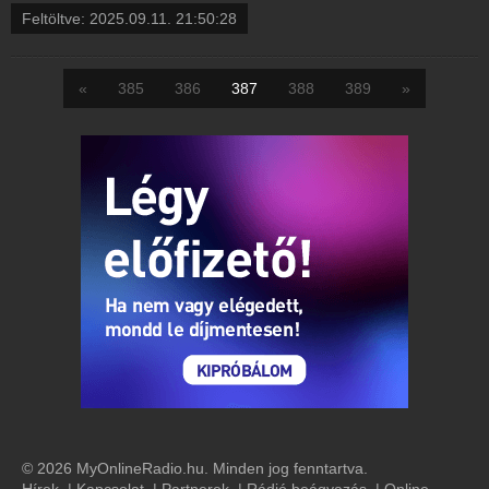
Feltöltve:
2025.09.11. 21:50:28
«
385
386
387
388
389
»
© 2026 MyOnlineRadio.hu. Minden jog fenntartva.