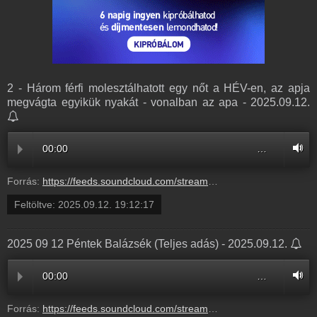
2 - Három férfi molesztálhatott egy nőt a HÉV-en, az apja
megvágta egyikük nyakát - vonalban az apa - 2025.09.12.
00:00
…
Forrás:
https://feeds.soundcloud.com/stream/2169533007-radio1hungary-2-harom-ferfi-molesztalhatott-egy-not-a-hev-en-az-apja-megvagta-egyikuk-nyakat-vonalban-az-apa-2.mp3
Feltöltve:
2025.09.12. 19:12:17
2025 09 12 Péntek Balázsék (Teljes adás) - 2025.09.12.
00:00
…
Forrás:
https://feeds.soundcloud.com/stream/2169332328-balazsek-2025-09-12-pentek-balazsek-teljes-adas.mp3