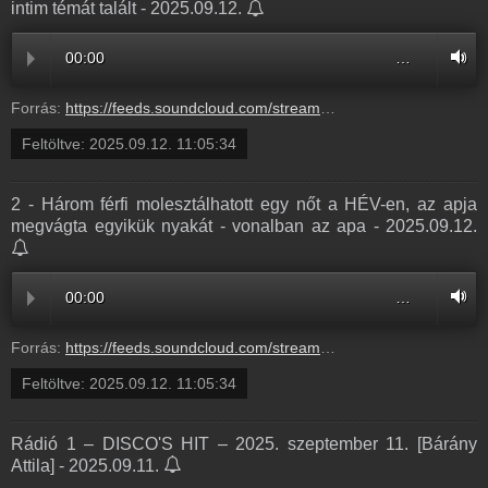
intim témát talált - 2025.09.12.
00:00
…
Forrás:
https://feeds.soundcloud.com/stream/2169330639-balazsek-4-eszter-ismet-az-internet-bugyraiba-mereszkedett-es-egy-intim-temat-talalt-4.mp3
Feltöltve:
2025.09.12. 11:05:34
2 - Három férfi molesztálhatott egy nőt a HÉV-en, az apja
megvágta egyikük nyakát - vonalban az apa - 2025.09.12.
00:00
…
Forrás:
https://feeds.soundcloud.com/stream/2169330636-balazsek-2-harom-ferfi-molesztalhatott-egy-not-a-hev-en-az-apja-megvagta-egyikuk-nyakat-vonalban-az-apa-2.mp3
Feltöltve:
2025.09.12. 11:05:34
Rádió 1 – DISCO'S HIT – 2025. szeptember 11. [Bárány
Attila] - 2025.09.11.