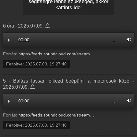
segítségre lenne szükséged, akkor
kattints ide!
6 óra - 2025.07.09.
00:00
…
Forrás:
https://feeds.soundcloud.com/stream/2127226422-radio1hungary-a794de22-e2e7-4410-a5b2-cb89bede77cb.mp3
Feltöltve:
2025.07.09. 19:27:40
5 - Balázs lassan elkezd beépülni a motorosok közé -
2025.07.09.
00:00
…
Forrás:
https://feeds.soundcloud.com/stream/2127226425-radio1hungary-5-balazs-lassan-elkezd-beepulni-a-motorosok-koze-5.mp3
Feltöltve:
2025.07.09. 19:27:40