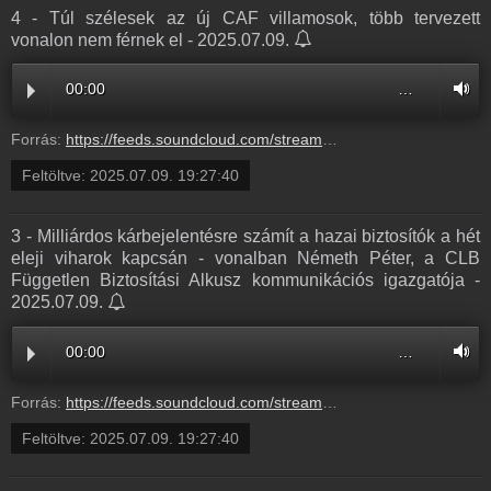
4 - Túl szélesek az új CAF villamosok, több tervezett
vonalon nem férnek el - 2025.07.09.
00:00
…
Forrás:
https://feeds.soundcloud.com/stream/2127226434-radio1hungary-4-tul-szelesek-az-uj-caf-villamosok-tobb-tervezett-vonalon-nem-fernek-el-4.mp3
Feltöltve:
2025.07.09. 19:27:40
3 - Milliárdos kárbejelentésre számít a hazai biztosítók a hét
eleji viharok kapcsán - vonalban Németh Péter, a CLB
Független Biztosítási Alkusz kommunikációs igazgatója -
2025.07.09.
00:00
…
Forrás:
https://feeds.soundcloud.com/stream/2127226431-radio1hungary-3-milliardos-karbejelentesre-szamit-a-hazai-biztositok-a-het-eleji-viharok-kapcsan-vonalban-nemeth-peter-a-clb-fuggetlen-biztositasi-alkusz-kommunikacios-igazgatoja-3.mp3
Feltöltve:
2025.07.09. 19:27:40