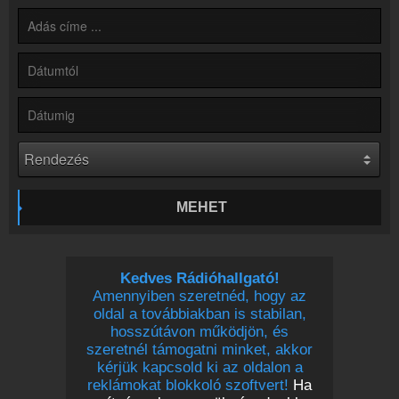
Hírek
Rádió 1 Eger - Gyöngyös - Hatvan kapcsolatos hírek
Kapcsolat
Írj nekünk!
Partnerek
Rádiós partnerek
Rádió beágyazás
Ágyazd be weboldaladba
Online rádió készítés
MEHET
Készítés lépésről lépésre
Kedves Rádióhallgató!
Amennyiben szeretnéd, hogy az
oldal a továbbiakban is stabilan,
hosszútávon működjön, és
szeretnél támogatni minket, akkor
kérjük kapcsold ki az oldalon a
reklámokat blokkoló szoftvert!
Ha