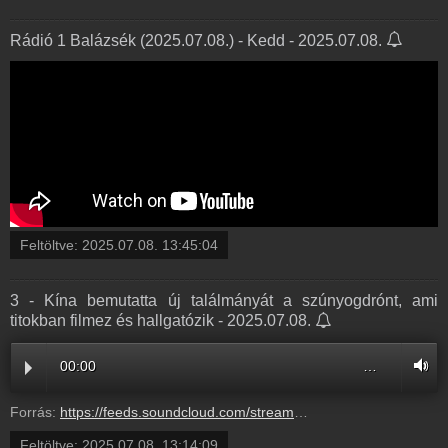
Rádió 1 Balázsék (2025.07.08.) - Kedd - 2025.07.08.
Feltöltve:
2025.07.08. 13:45:04
3 - Kína bemutatta új találmányát a szúnyogdrónt, ami
titokban filmez és hallgatózik - 2025.07.08.
00:00
…
Forrás:
https://feeds.soundcloud.com/stream/2126492268-radio1hungary-3-kina-bemutatta-uj-talalmanyat-a-szunyogdront-ami-titokban-filmez-es-hallgatozik-3.mp3
Feltöltve:
2025.07.08. 13:14:09