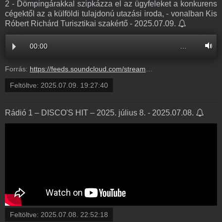
2 - Dömpingárakkal szipkázza el az ügyfeleket a konkurens
cégektől az a külföldi tulajdonú utazási iroda, - vonalban Kis
Róbert Richárd Turisztikai szakértő - 2025.07.09.
00:00
…
Forrás:
https://feeds.soundcloud.com/stream/2127226428-radio1hungary-2-dompingarakkal-szipkazza-el-az-ugyfeleket-a-konkurens-cegektol-az-a-kulfoldi-tulajdonu-utazasi-iroda-vonalban-kis-robert-richard-turisztikai-szakerto-2.mp3
Feltöltve:
2025.07.09. 19:27:40
Rádió 1 – DISCO'S HIT – 2025. július 8. - 2025.07.08.
Feltöltve:
2025.07.08. 22:52:18