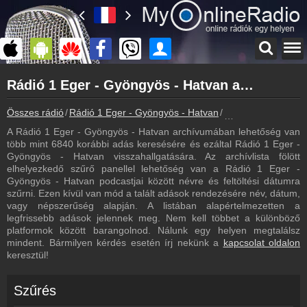
Főoldal
Rádió 1 Eger - Gyöngyös - Hatvan archívum - Rádió 1 Eger - Gyöngyös - Hatvan podcasts - Rádió 1 Eger - Gyöngyös - Hatvan visszahallgatás
myonlineradio.hu
Rádió 1 Eger - Gyöngyös - Hatvan
Összes rádió
Rádió 1 Eger - Gyöngyös - Hatvan
Rádió 1 Eger - Gyö
Vissza a Rádió 1 Eger - Gyöngyös - Hatvan oldalára
A Rádió 1 Eger - Gyöngyös - Hatvan archívumában lehetőség van
Bejelentkezés
több mint 6840 korábbi adás keresésére és ezáltal Rádió 1 Eger -
Hozz létre saját fiókot!
Gyöngyös - Hatvan visszahallgatására. Az archívlista fölött
elhelyezkedő szűrő panellel lehetőség van a Rádió 1 Eger -
Most szól
Gyöngyös - Hatvan podcastjai között névre és feltöltési dátumra
Tudd meg mi szólt eddig
szűrni. Ezen kívül van mód a talált adások rendezésére név, dátum,
vagy népszerűség alapján. A listában alapértelmezetten a
Frekvenciák
legfrissebb adások jelennek meg. Nem kell többet a különböző
Rádió 1 Eger - Gyöngyös - Hatvan frekvencia
platformok között barangolnod. Nálunk egy helyen megtalálsz
mindent. Bármilyen kérdés esetén írj nekünk a
kapcsolat oldalon
Műsorújság
keresztül!
Rádió 1 Eger - Gyöngyös - Hatvan műsorai
Webkamera
Szűrés
Rádió 1 Eger - Gyöngyös - Hatvan webkamera, élőkép