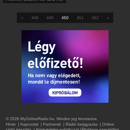
«
448
449
450
451
452
»
© 2026 MyOnlineRadio.hu. Minden jog fenntartva.
Hírek
|
Kapcsolat
|
Partnerek
|
Rádió beágyazás
|
Online
rádió készítés
|
Adatvédelmi nyilatkozat
|
Általános szerződési