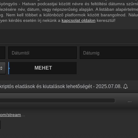
yöngyös - Hatvan podcastjai között névre és feltöltési dátumra szűrn
dezésére név, dátum, vagy népszerűség alapján. A listában alapértelm
eg. Nem kell többet a különböző platformok között barangolnod. Nál
lyen kérdés esetén írj nekünk a
kapcsolat oldalon
keresztül!
MEHET
a kriptós eladások és kiutalások lehetőségét - 2025.07.08.
…
-eladasok-es-kiutalasok-lehetoseget-4.mp3