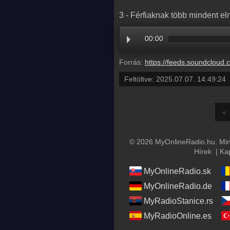
3 - Férfiaknak több mindent e
00:00
Forrás:
https://feeds.soundcloud.com/stream/2125891092-radio1hungary-3-ferfiakn
Feltöltve:
2025.07.07. 14:49:24
«
© 2026 MyOnlineRadio.hu. Mind
Hírek
|
Ka
MyOnlineRadio.sk
MyOnlineRadio.de
MyRadioStanice.rs
MyRadioOnline.es