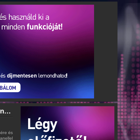
Rádió 1 Eger - Gyöngyös - Hatvan archívum - Rádió 1 Eger - Gyöngyös - Hatvan podcasts - Rádió 1 Eger - Gyöngyös - Hatvan visszahallgatás
 - Visszahallgatás
ére és
anellel