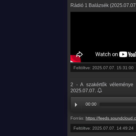
Rádió 1 Balázsék (2025.07.07.
Feltöltve:
2025.07.07. 15:31:00
2 - A szakértők véleménye 
2025.07.07.
00:00
Forrás:
https://feeds.soundcloud.com/stream/2125891095-radio1hungary-2-a-szakertok-velemenye-szerint-a-magyarok-t
Feltöltve:
2025.07.07. 14:49:24