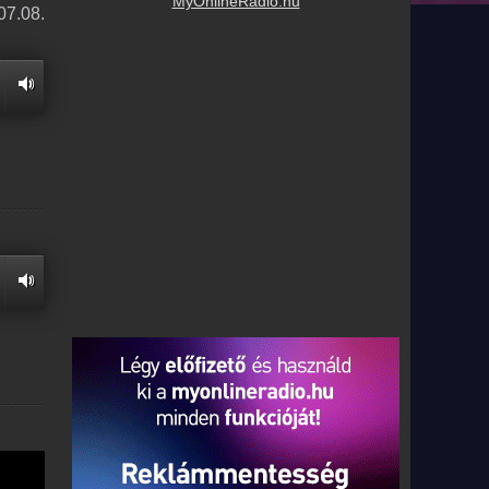
MyOnlineRadio.hu
07.08.