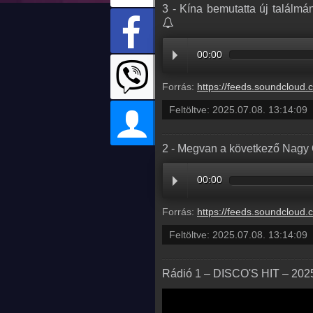
3 - Kína bemutatta új találmán
00:00
Forrás:
https://feeds.soundcloud.com/stream/2126492268-radio1hungary-3-kina-bemutatta-uj-talalmanyat-a-szunyogdr
Feltöltve:
2025.07.08. 13:14:09
2 - Megvan a következő Nagy 
00:00
Forrás:
https://feeds.soundcloud.com/stream/2126492262-radio1hungary-2-megvan-a-kov
Feltöltve:
2025.07.08. 13:14:09
Rádió 1 – DISCO'S HIT – 2025.