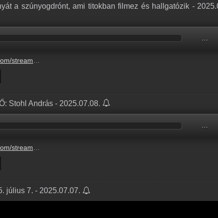
yát a szúnyogdrónt, ami titokban filmez és hallgatózik - 2025.
…
ont-ami-titokban-filmez-es-hallgatozik-3.mp3
Ő: Stohl András - 2025.07.08.
…
etkezo-nagy-o-stohl-andras-2.mp3
 július 7. - 2025.07.07.