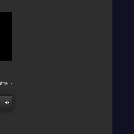
étre -