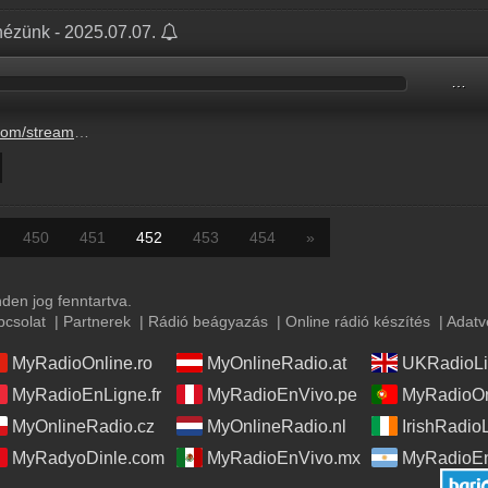
lnézünk - 2025.07.07.
…
ak-tobb-mindent-elnezunk-3.mp3
450
451
452
453
454
»
en jog fenntartva.
pcsolat
|
Partnerek
|
Rádió beágyazás
|
Online rádió készítés
|
Adatv
MyRadioOnline.ro
MyOnlineRadio.at
UKRadioLi
MyRadioEnLigne.fr
MyRadioEnVivo.pe
MyRadioOn
MyOnlineRadio.cz
MyOnlineRadio.nl
IrishRadio
MyRadyoDinle.com
MyRadioEnVivo.mx
MyRadioEn