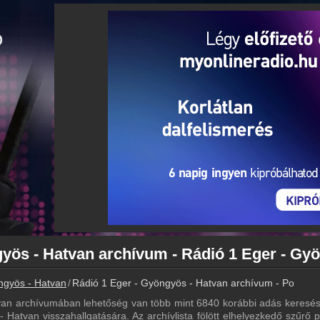
ngyös - Hatvan
Rádió 1 Eger - Gyöngyös - Hatvan archívum - Podcasts
van archívumában lehetőség van több mint 6840 korábbi adás keresés
 Hatvan visszahallgatására. Az archívlista fölött elhelyezkedő szűrő p