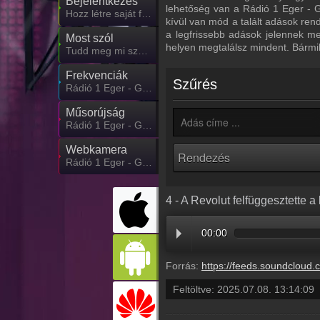
Bejelentkezés
lehetőség van a Rádió 1 Eger - G
Hozz létre saját fiókot!
kívül van mód a talált adások ren
a legfrissebb adások jelennek m
Most szól
helyen megtalálsz mindent. Bármi
Tudd meg mi szólt eddig
Frekvenciák
Szűrés
Rádió 1 Eger - Gyöngyös - Hatvan frekvencia
Műsorújság
Rádió 1 Eger - Gyöngyös - Hatvan műsorai
Webkamera
Rádió 1 Eger - Gyöngyös - Hatvan webkamera, élőkép
4 - A Revolut felfüggesztette 
00:00
Forrás:
https://feeds.soundcloud.com/stream/2126492259-radio1hungary-4-a-revolut-felfuggesztette-a-kriptos
Feltöltve:
2025.07.08. 13:14:09