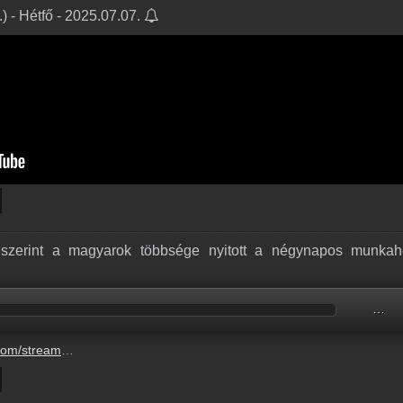
) - Hétfő - 2025.07.07.
szerint a magyarok többsége nyitott a négynapos munkah
…
obbsege-nyitott-a-negynapos-munkahetre-2.mp3