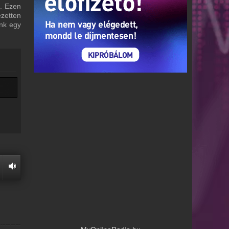
i. Ezen
ezetten
unk egy