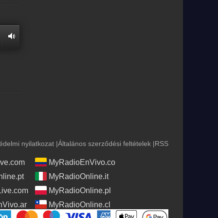
édelmi nyilatkozat
|
Általános szerződési feltételek
|
RSS
ve.com
MyRadioEnVivo.co
line.pt
MyRadioOnline.it
Live.com
MyRadioOnline.pl
Vivo.ar
MyRadioOnline.cl