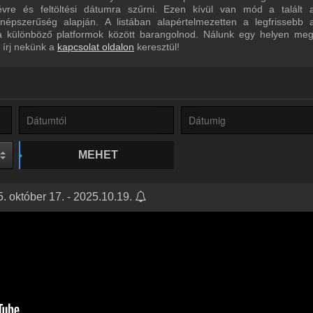
névre és feltöltési dátumra szűrni. Ezen kívül van mód a talált 
épszerűség alapján. A listában alapértelmezetten a legfrissebb 
a különböző platformok között barangolnod. Nálunk egy helyen megt
 írj nekünk a
kapcsolat oldalon
keresztül!
MEHET
 október 17. - 2025.10.19.