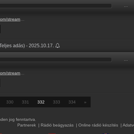
…
lazsek-20251017-pentek.mp3
eljes adás) - 2025.10.17.
…
ntek-balazsek-teljes-adas.mp3
330
331
332
333
334
»
en jog fenntartva.
Partnerek
|
Rádió beágyazás
|
Online rádió készítés
|
Adatv