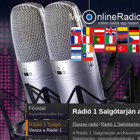
Főoldal
myonlineradio.hu
Összes rádió
Rádió 1 Salgótarján
Rádió 1 Salgótarján
Vissza a Rádió 1 Salgótarján oldalára
A Rádió 1 Salgótarján archívumáb
Salgótarján visszahallgatására. 