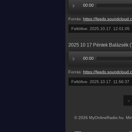
00:00
Forrás:
https://feeds.soundcloud.com/stream/2192353703-radio1hungary-ba
Feltöltve:
2025.10.17. 12:01:05
2025 10 17 Péntek Balázsék (T
00:00
Forrás:
https://feeds.soundcloud.com/stream/2192351971-balazsek-2025-10-17-pe
Feltöltve:
2025.10.17. 11:56:37
«
© 2026 MyOnlineRadio.hu. Mind