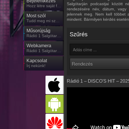
Bejelentkezés
Salgótarján podcastjai között 
Hozz létre saját fiókot!
rendezésére név, dátum, vagy n
jelennek meg. Nem kell többet 
Most szól
mindent. Bármilyen kérdés esetén
Tudd meg mi szólt eddig
Műsorújság
Szűrés
Rádió 1 Salgótarján műsorai
Webkamera
Rádió 1 Salgótarján webkamera, élőkép
Kapcsolat
Írj nekünk!
Rádió 1 – DISCO'S HIT – 2025.