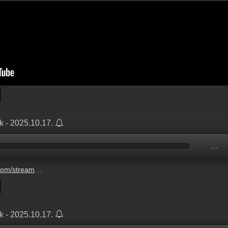
k - 2025.10.17.
…
lazsek-20251017-pentek.mp3
k - 2025.10.17.