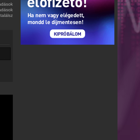
adások
adások
alálsz