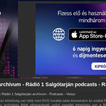
Rádió 1 Salgótarján archívum - Podcasts - Visszahallgatás
an lehetőség van több mint 6532 korábbi adás keresésére és ezáltal 
Az archívlista fölött elhelyezkedő szűrő panellel lehetőség van a 