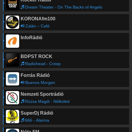
Dream Theater - On The Backs of Angels
KORONAfm100
Zalán – Café
InfoRádió
BDPST ROCK
Radiohead - Creep
Forrás Rádió
Buenos Morgen
Nemzeti Sportrádió
Rúzsa Magdi - Nélküled
SuperDj Rádió
666 - Alarma
Nóta FM