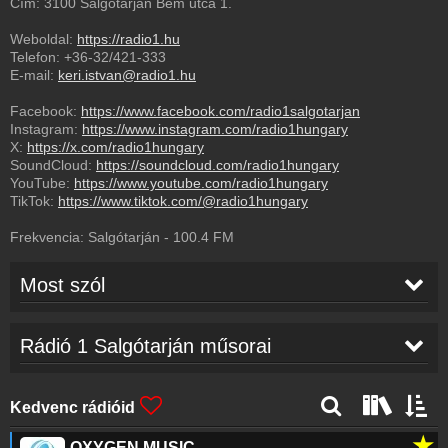
Cím: 3100 Salgótarján Bem utca 1.
Weboldal:
https://radio1.hu
Telefon:
+36-32/421-333
E-mail:
keri.istvan@radio1.hu
Facebook:
https://www.facebook.com/radio1salgotarjan
Instagram:
https://www.instagram.com/radio1hungary
X:
https://x.com/radio1hungary
SoundCloud:
https://soundcloud.com/radio1hungary
YouTube:
https://www.youtube.com/radio1hungary
TikTok:
https://www.tiktok.com/@radio1hungary
Frekvencia:
Salgótarján
-
100.4
FM
Most szól
Parra for Cuva/Anna Naklab
-
Wicked
06:50
Rádió 1 Salgótarján műsorai
Games
Switch Disco / R3HAB / Sam Feldt
-
Sleep
06:47
Kedvenc rádióid
Tonight (Clean Version)
★
OXYGEN MUSIC