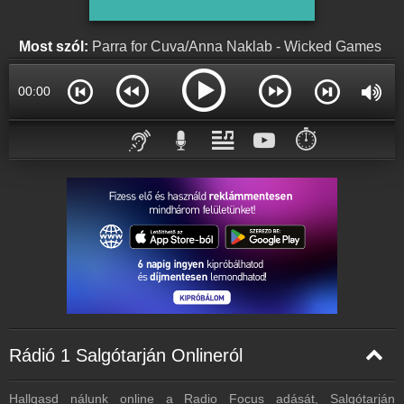
Partnerek
Rádiós partnerek
Most szól:
Parra for Cuva/Anna Naklab - Wicked Games
Rádió beágyazás
Ágyazd be weboldaladba
00:00
Online rádió készítés
Készítés lépésről lépésre
⏱️
Rádió 1 Salgótarján Onlineról
Hallgasd nálunk online a Radio Focus adását, Salgótarján