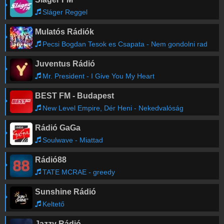
Sláger Reggel
Mulatós Rádiók
Pecsi Bogdan Tesok es Csapata - Nem gondolni rad
Juventus Rádió
Mr. President - I Give You My Heart
BEST FM - Budapest
New Level Empire, Dér Heni - Nekedvalóság
Rádió GaGa
Soulwave - Miattad
Rádió88
TATE MCRAE - greedy
Sunshine Rádió
Keltető
Jazzy Rádió