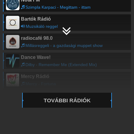
Szimpla Karpaci - Megittam - ittam
Bartók Rádió
Muzsikáló reggel
radiocafé 98.0
Millásreggeli - a gazdasági muppet show
Dance Wave!
Dilby - Remember Me (Extended Mix)
Mercy Rádió
Mercy - Fortuna
TOVÁBBI RÁDIÓK