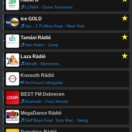
LUNAX - Gone Tomorrow
★
ice GOLD
Jay - Z Ft Alica Keys - New York
★
Tamási Rádió
Van Halen - Jump
★
Laza Rádió
Minelli - Memories
Kossuth Rádió
Archívumi válogatás
BEST FM Debrecen
Azahriah - Four Moods
MegaDance Rádió
Deff Boyz Feat. Tony Mac - Swing
Danubius Rádió