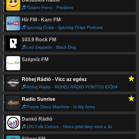
Tiziano Ferro - Perdono
Hír FM - Karc FM
Igazság Órája - Igazság Órája Podcast
103.9 Rock FM
Led Zeppelin - Black Dog
Szépvíz FM
★
Röhej Rádió - Vicc az egész
Röhej Rádió - RÖHEJ RÁDIÓ PONTOS IDŐ04
★
Radio Sunrise
Purple Disco Machine - In My Arms
Dankó Rádió
100 Folk Celsius - Nincs jobb lány mint a Jo
Sláger FM