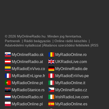
© 2026 MyOnlineRadio.hu. Minden jog fenntartva.
Partnerek
|
Rádió beágyazás
|
Online rádió készítés
|
Adatvédelmi nyilatkozat
|
Általános szerződési feltételek
|
RSS
MyOnlineRadio.sk
MyRadioOnline.ro
MyOnlineRadio.at
UKRadioLive.com
MyRadioEnVivo.co
MyOnlineRadio.de
MyRadioEnLigne.fr
MyRadioEnVivo.pe
MyRadioOnline.pt
MyRadioOnline.it
MyRadioStanice.rs
MyOnlineRadio.cz
MyOnlineRadio.nl
IrishRadioLive.com
MyRadioOnline.pl
MyRadioOnline.es