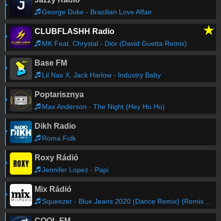
George Duke - Brazilian Love Affair
★
CLUBFLASHH Radio
MK Feat. Chrystal - Dior (David Guetta Remix)
Base FM
Lil Nas X, Jack Harlow - Industry Baby
Poptarisznya
Max Anderson - The Night (Hey Ho Ho)
Dikh Radio
Roma Folk
Roxy Rádió
Jennifer Lopez - Papi
Mix Rádió
Squeezer - Blue Jeans 2020 (Dance Remix) (Remix Of Popular 90s Hits)
COOL FM