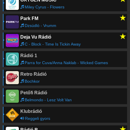
Rádio 1
-
Balázsék
06:32
Miley Cyrus - Flowers
★
Park FM
Rádió 1
-
Hírek
06:29
Dzsúdló - Vrumm
★
Deja Vu Rádió
Akcent / SERA / Misha Miller
-
Don't Leave
06:23
C - Block - Time Is Tickin Away
Rádió 1
Loi
-
Get Lucky
06:21
Parra for Cuva/Anna Naklab - Wicked Games
Retro Rádió
Régebbi számok lekérése
Bochkor
Petőfi Rádió
Belmondo - Lesz Volt Van
Klubrádió
Reggeli gyors
★
Rádió B