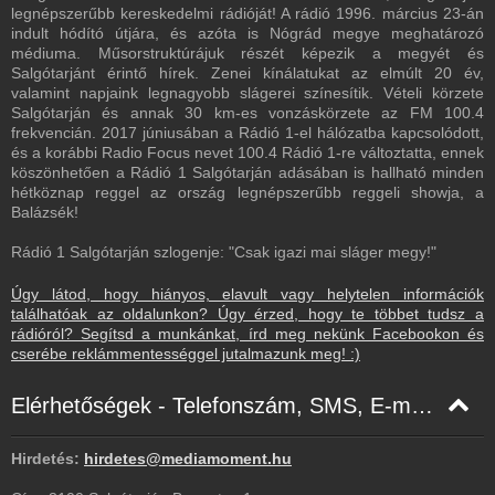
legnépszerűbb kereskedelmi rádióját! A rádió 1996. március 23-án
indult hódító útjára, és azóta is Nógrád megye meghatározó
médiuma. Műsorstruktúrájuk részét képezik a megyét és
Salgótarjánt érintő hírek. Zenei kínálatukat az elmúlt 20 év,
valamint napjaink legnagyobb slágerei színesítik. Vételi körzete
Salgótarján és annak 30 km-es vonzáskörzete az FM 100.4
frekvencián. 2017 júniusában a Rádió 1-el hálózatba kapcsolódott,
és a korábbi Radio Focus nevet 100.4 Rádió 1-re változtatta, ennek
köszönhetően a Rádió 1 Salgótarján adásában is hallható minden
hétköznap reggel az ország legnépszerűbb reggeli showja, a
Balázsék!
Rádió 1 Salgótarján szlogenje: "Csak igazi mai sláger megy!"
Úgy látod, hogy hiányos, elavult vagy helytelen információk
találhatóak az oldalunkon? Úgy érzed, hogy te többet tudsz a
rádióról? Segítsd a munkánkat, írd meg nekünk Facebookon és
cserébe reklámmentességgel jutalmazunk meg! :)
Elérhetőségek - Telefonszám, SMS, E-mail, Facebook
Hirdetés:
hirdetes@mediamoment.hu