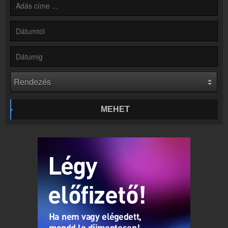
Partnerek
Rádiós partnerek
Rádió beágyazás
Ágyazd be weboldaladba
Online rádió készítés
Készítés lépésről lépésre
MEHET