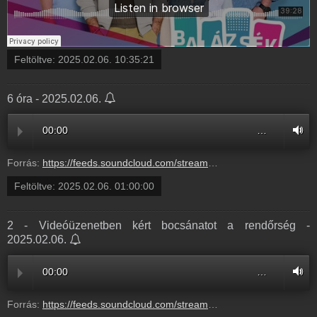
Feltöltve:
2025.02.06. 10:35:21
6 óra - 2025.02.06.
00:00
…
Forrás:
https://feeds.soundcloud.com/stream/2027387468-radio1hungary-6-ora-310337047.mp3
Feltöltve:
2025.02.06. 01:00:00
2 - Videóüzenetben kért bocsánatot a rendőrség -
2025.02.06.
00:00
…
Forrás:
https://feeds.soundcloud.com/stream/2027387464-radio1hungary-2-vide-zenetben-k-rt-bocs.mp3