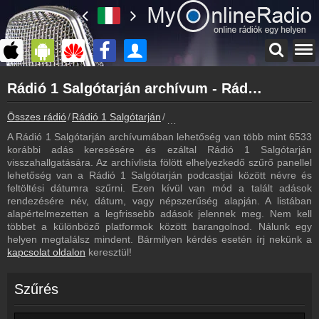
Főoldal
Rádió 1 Salgótarján archívum - Rádió 1 Salgótarján podcasts - Rádió 1 Salgótarján visszahallgatás
myonlineradio.hu
Rádió 1 Salgótarján
Összes rádió
Rádió 1 Salgótarján
Rádió 1 Salgótarján archívum - P
Vissza a Rádió 1 Salgótarján oldalára
A Rádió 1 Salgótarján archívumában lehetőség van több mint 6533
Bejelentkezés
korábbi adás keresésére és ezáltal Rádió 1 Salgótarján
Hozz létre saját fiókot!
visszahallgatására. Az archívlista fölött elhelyezkedő szűrő panellel
lehetőség van a Rádió 1 Salgótarján podcastjai között névre és
Most szól
feltöltési dátumra szűrni. Ezen kívül van mód a talált adások
Tudd meg mi szólt eddig
rendezésére név, dátum, vagy népszerűség alapján. A listában
alapértelmezetten a legfrissebb adások jelennek meg. Nem kell
Műsorújság
többet a különböző platformok között barangolnod. Nálunk egy
Rádió 1 Salgótarján műsorai
helyen megtalálsz mindent. Bármilyen kérdés esetén írj nekünk a
kapcsolat oldalon
keresztül!
Webkamera
Rádió 1 Salgótarján webkamera, élőkép
Szűrés
Kapcsolat
Írj nekünk!