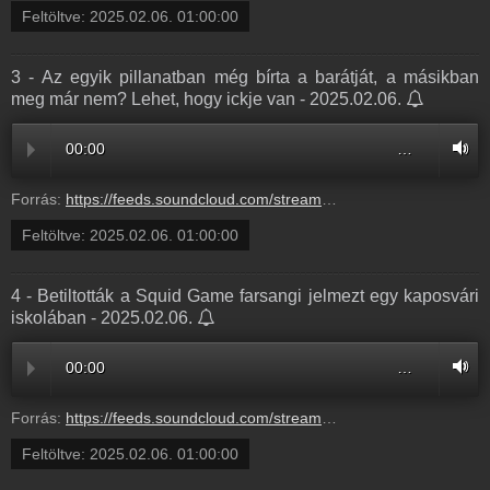
Feltöltve:
2025.02.06. 01:00:00
3 - Az egyik pillanatban még bírta a barátját, a másikban
meg már nem? Lehet, hogy ickje van - 2025.02.06.
00:00
…
Forrás:
https://feeds.soundcloud.com/stream/2027387460-radio1hungary-3-az-egyik-pillanatban-meg.mp3
Feltöltve:
2025.02.06. 01:00:00
4 - Betiltották a Squid Game farsangi jelmezt egy kaposvári
iskolában - 2025.02.06.
00:00
…
Forrás:
https://feeds.soundcloud.com/stream/2027387452-radio1hungary-4-betiltottak-a-squid-game.mp3
Feltöltve:
2025.02.06. 01:00:00