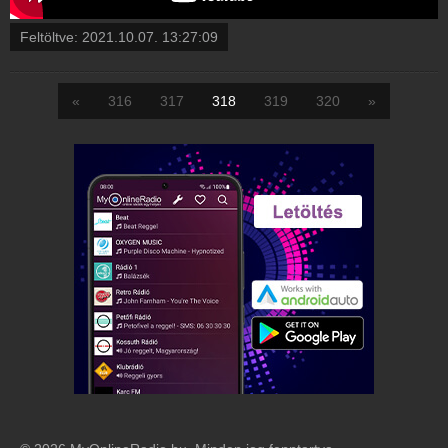
Feltöltve:
2021.10.07. 13:27:09
«
316
317
318
319
320
»