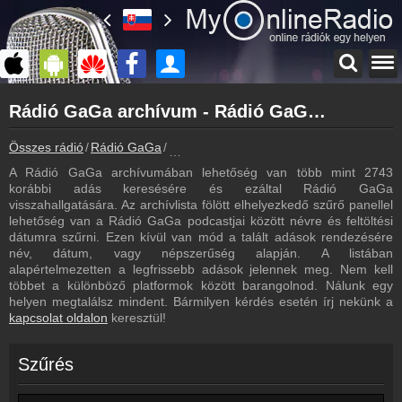
Főoldal
Rádió GaGa archívum - Rádió GaGa podcasts - Rádió GaGa visszahallgatás
myonlineradio.hu
Rádió GaGa
Összes rádió
Rádió GaGa
Rádió GaGa archívum - Podcasts - Vissz
Vissza a Rádió GaGa oldalára
A Rádió GaGa archívumában lehetőség van több mint 2743
Bejelentkezés
korábbi adás keresésére és ezáltal Rádió GaGa
Hozz létre saját fiókot!
visszahallgatására. Az archívlista fölött elhelyezkedő szűrő panellel
lehetőség van a Rádió GaGa podcastjai között névre és feltöltési
Most szól
dátumra szűrni. Ezen kívül van mód a talált adások rendezésére
Tudd meg mi szólt eddig
név, dátum, vagy népszerűség alapján. A listában
alapértelmezetten a legfrissebb adások jelennek meg. Nem kell
Frekvenciák
többet a különböző platformok között barangolnod. Nálunk egy
Rádió GaGa frekvencia
helyen megtalálsz mindent. Bármilyen kérdés esetén írj nekünk a
kapcsolat oldalon
keresztül!
Műsorújság
Rádió GaGa műsorai
Szűrés
Hírek
Rádió GaGa kapcsolatos hírek