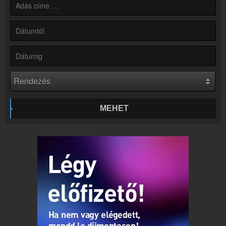
Kapcsolat
Írj nekünk!
Partnerek
Rádiós partnerek
Rádió beágyazás
Ágyazd be weboldaladba
Online rádió készítés
Készítés lépésről lépésre
MEHET