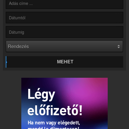
Rádió beágyazás
Ágyazd be weboldaladba
Online rádió készítés
Készítés lépésről lépésre
MEHET