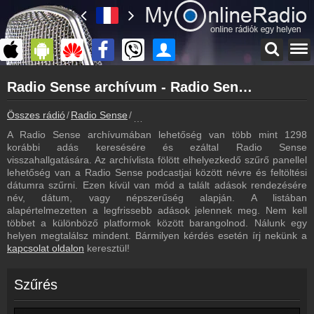
Főoldal
Radio Sense archívum - Radio Sense podcasts - Radio Sense visszahallgatás
myonlineradio.hu
Radio Sense
Összes rádió
Radio Sense
Radio Sense archívum - Podcasts - Viss
Vissza a Radio Sense oldalára
A Radio Sense archívumában lehetőség van több mint 1298
Bejelentkezés
korábbi adás keresésére és ezáltal Radio Sense
Hozz létre saját fiókot!
visszahallgatására. Az archívlista fölött elhelyezkedő szűrő panellel
lehetőség van a Radio Sense podcastjai között névre és feltöltési
Most szól
dátumra szűrni. Ezen kívül van mód a talált adások rendezésére
Tudd meg mi szólt eddig
név, dátum, vagy népszerűség alapján. A listában
alapértelmezetten a legfrissebb adások jelennek meg. Nem kell
Webkamera
többet a különböző platformok között barangolnod. Nálunk egy
Radio Sense webkamera, élőkép
helyen megtalálsz mindent. Bármilyen kérdés esetén írj nekünk a
kapcsolat oldalon
keresztül!
Kapcsolat
Írj nekünk!
Szűrés
Partnerek
Rádiós partnerek