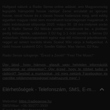
Hallgasd nálunk a Radio Sense online adását, ami Magyarország
legújabb hiánypótló house rádiója! Zenei arculatát az igényes
house, vocal house és a classic house határozza meg, amit eddig
egyetlen magyar rádió sem mondhatott kizárólagosan magáénak. A
rádió indulásának időpontja 2020. május 30. 18 óra melynek során
az 5 Radio Sense DJ félórás szettel mutatkozott be, a jövőben
pedig hétvégente, váltásban 3 DJ fog 1-1 órát zenélni a Sense DJ
műsorban. Hétköznaponként egész nap élő műsorral jelentkeznek,
reggel az ismert korábbi tévés Szakál Miki várja a hallgatókat. A
rádió house szakértő DJ-i: Szeder Gábor, Max Varion, DJ Kau.
Radio Sense szlogenje: "Érezd a Zenét!" "Feel The Music!"
Úgy látod, hogy hiányos, elavult vagy helytelen információk
találhatóak az oldalunkon? Úgy érzed, hogy te többet tudsz a
rádióról? Segítsd a munkánkat, írd meg nekünk Facebookon és
cserébe reklámmentességgel jutalmazunk meg! :)
Elérhetőségek - Telefonszám, SMS, E-mail, Facebook
Weboldal:
https://radiosense.hu
SMS/Viber:
+36-30/277-3939