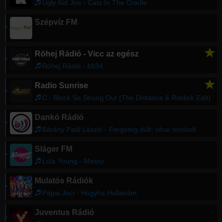
Ugly Kid Joe - Cats In The Cradle
Szépvíz FM
★
Röhej Rádió - Vicc az egész
Röhej Rádió - MI34
★
Radio Sunrise
C - Block So Strung Out (The Distance & Riddick Edit)
Dankó Rádió
Bárány Paál László - Fergeteg dúlt, vihar tombolt
Sláger FM
Lola Young - Messy
Mulatós Rádiók
Pápai Joci - Hogyha Hallanám
Juventus Rádió