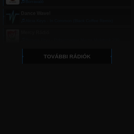
Borravaló
Dance Wave!
Alicia Keys - In Common (Black Coffee Remix)
Mercy Rádió
Bunyos Pityu - Polgarmester Mama Mulatunk 200
TOVÁBBI RÁDIÓK