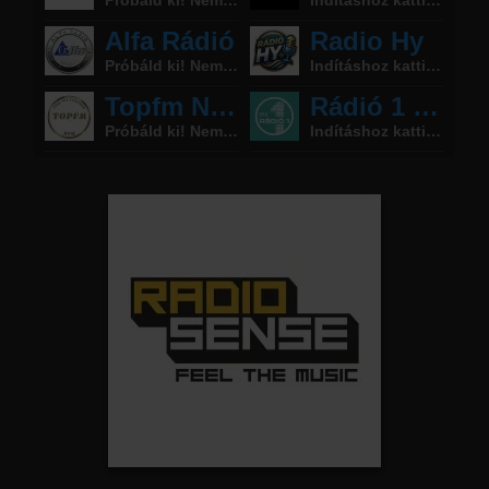
Partnerek
Rádiós partnerek
Rádió beágyazás
Ágyazd be weboldaladba
Online rádió készítés
Készítés lépésről lépésre