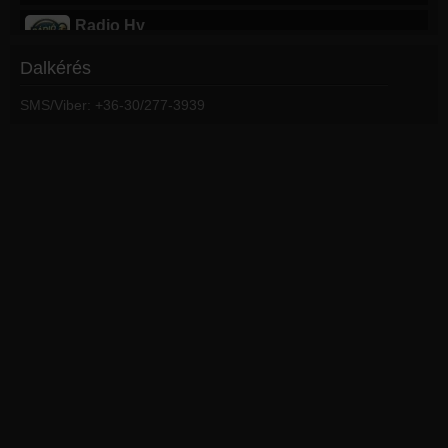
Radio Hy
real mccoy - another night
Dalkérés
Topfm Nyíregyháza
SMS/Viber: +36-30/277-3939
Begurulva