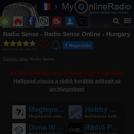
Főoldal
Radio Sense - Radio Sense Online - Hungary
myonlineradio.hu
Megosztás
Bejelentkezés
(Szavazatok:
450
, Átlag:
4.2
)
Hozz létre saját fiókot!
Összes rádió
Radio Sense
Kapcsolat
Írj nekünk!
A rádió jelenleg nem üzemel vagy megszűnt!
Most szól
Hallgasd vissza a rádió korábbi adásait az
Tudd meg mi szólt eddig
archívumban!
Archívum
Radio Sense korábbi adásai
Műsorújság
Radio Sense műsorai
Webkamera
Radio Sense webkamera, élőkép