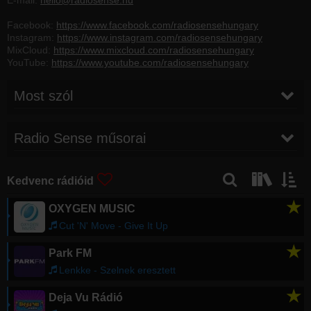
E-mail:
hello@radiosense.hu
Facebook:
https://www.facebook.com/radiosensehungary
Instagram:
https://www.instagram.com/radiosensehungary
MixCloud:
https://www.mixcloud.com/radiosensehungary
YouTube:
https://www.youtube.com/radiosensehungary
Most szól
Régebbi számok lekérése
Radio Sense műsorai
Kedvenc rádióid
★
OXYGEN MUSIC
Cut 'N' Move - Give It Up
★
Park FM
Lenkke - Szelnek eresztett
★
Deja Vu Rádió