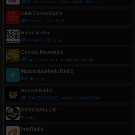
Mr. Deep Magic - Nowakowski - Rose
Club Dance Radio
Skveezy - Your Body
Rádió KoKo
No Mercy - Missing
Csukás Meserádió
Dancs Annamari - Szülinapi tuti buli
Marosvásárhelyi Rádió
Falu világa
Rocker Rádió
HEAVENS EDGE - What Could've Been
KORONAfm100
Zalán
InfoRádió