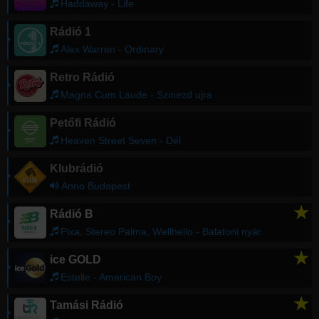
Haddaway - Life
Rádió 1
Alex Warren - Ordinary
Retro Rádió
Magna Cum Laude - Szinezd ujra
Petőfi Rádió
Heaven Street Seven - Dél
Klubrádió
Anno Budapest
★
Rádió B
Pixa, Stereo Palma, Wellhello - Balatoni nyár
★
ice GOLD
Estelle - American Boy
★
Tamási Rádió