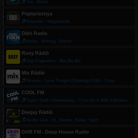
Sisi - Blaha
Poptarisznya
Republic - Vágyutazók
Dikh Radio
Mario - Nehogy Testvér
Roxy Rádió
Gigi D'agostino - Bla Bla Bla
Mix Rádió
Shouse - Love Tonight (Dubdogz Edit) - Copy
COOL FM
Taylor Swift / Dombresky - I Can Do It With A Broken Heart (Remix)
Deejay Rádió
Studio Live - KL, Madex, Balee, Spirit
DHR FM - Deep House Radio