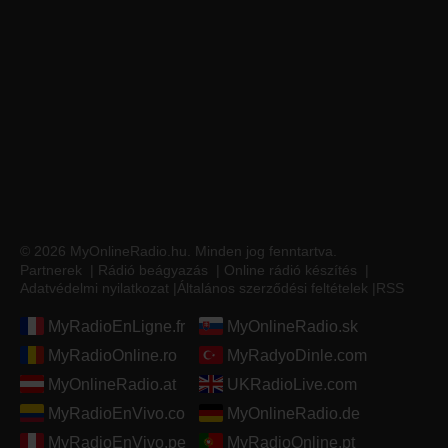
© 2026 MyOnlineRadio.hu. Minden jog fenntartva.
Partnerek
|
Rádió beágyazás
|
Online rádió készítés
|
Adatvédelmi nyilatkozat
|
Általános szerződési feltételek
|
RSS
MyRadioEnLigne.fr
MyOnlineRadio.sk
MyRadioOnline.ro
MyRadyoDinle.com
MyOnlineRadio.at
UKRadioLive.com
MyRadioEnVivo.co
MyOnlineRadio.de
MyRadioEnVivo.pe
MyRadioOnline.pt