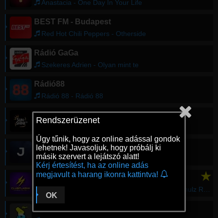
Anastacia - One Day In Your Life
BEST FM - Budapest
Red Hot Chili Peppers - Otherside
Rádió GaGa
Szekeres Adrien - Olyan mint te
Rádió88
Rádió 88 - Rádió 88
Sunshine Rádió
Rendszerüzenet
Sunshine Light
Úgy tűnik, hogy az online adással gondok
Jazzy Rádió
lehetnek! Javasoljuk, hogy próbálj ki
másik szervert a lejátszó alatt!
Blank & Jones - Feel Like Makin' Love
Kérj értesítést, ha az online adás
★
megjavult a harang ikonra kattintva!
CLUBFLASHH Radio
Lilly Wood & The Prick - Prayer In C (Robin Schulz Radio Edit)
OK
Base FM