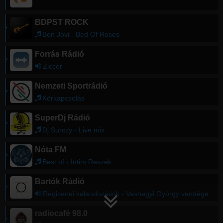
BDPST ROCK
Bon Jovi - Bed Of Roses
Forrás Rádió
Ziccer
Nemzeti Sportrádió
Körkapcsolás
SuperDj Rádió
Dj Surczy - Live mix
Nóta FM
Best of - Intim Reszek
Bartók Rádió
Régizenei kalandozások - Vashegyi György vendége Szabó Sipos Máté
radiocafé 98.0