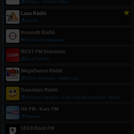
Unique - Fekete Fehér
★
Laza Rádió
AutoDj
Kossuth Rádió
Archívumi válogatás
BEST FM Debrecen
Euro TOP40
MegaDance Rádió
100% Adrenalin - Koltai Laci
Danubius Rádió
Christina Aguilera - Feel This Moment feat. Pitbull
Hír FM - Karc FM
Paláver
103.9 Rock FM