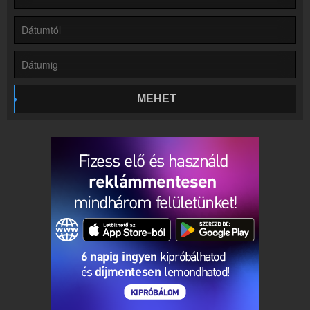
Rádió beágyazás
Ágyazd be weboldaladba
Online rádió készítés
Készítés lépésről lépésre
MEHET