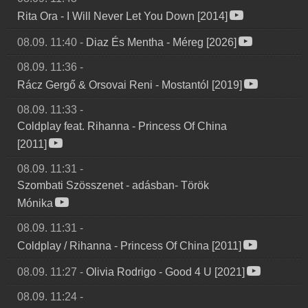
Rita Ora
-
I Will Never Let You Down [2014]
08.09. 11:40
-
Diaz És Mentha
-
Méreg [2026]
08.09. 11:36
-
Rácz Gergő & Orsovai Reni
-
Mostantól [2019]
08.09. 11:33
-
Coldplay feat. Rihanna
-
Princess Of China
[2011]
08.09. 11:31
-
Szombati Szösszenet
-
adásban- Török
Mónika
08.09. 11:31
-
Coldplay / Rihanna
-
Princess Of China [2011]
08.09. 11:27
-
Olivia Rodrigo
-
Good 4 U [2021]
08.09. 11:24
-