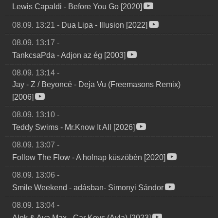
Lewis Capaldi
-
Before You Go [2020]
08.09. 13:21
-
Dua Lipa
-
Illusion [2022]
08.09. 13:17
-
TankcsaPda
-
Adjon az ég [2003]
08.09. 13:14
-
Jay
-
Z / Beyoncé - Deja Vu (Freemasons Remix)
[2006]
08.09. 13:10
-
Teddy Swims
-
Mr.Know It All [2026]
08.09. 13:07
-
Follow The Flow
-
A holnap küszöbén [2020]
08.09. 13:06
-
Smile Weekend
-
adásban- Simonyi Sándor
08.09. 13:04
-
Alok & Ava Max
-
Car Keys (Ayla) [2023]