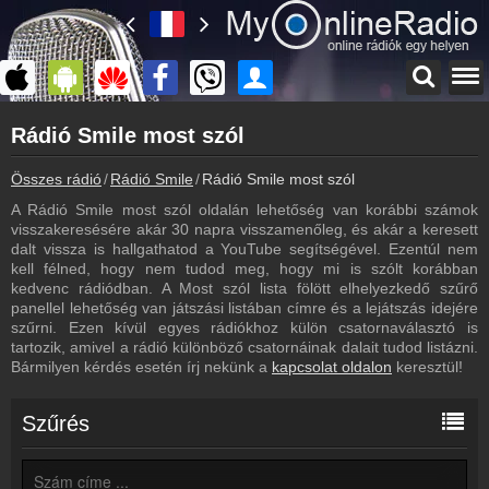
Főoldal
Rádió Smile most szól
myonlineradio.hu
Rádió Smile
Összes rádió
Rádió Smile
Rádió Smile most szól
Vissza a Rádió Smile oldalára
A Rádió Smile most szól oldalán lehetőség van korábbi számok
Bejelentkezés
visszakeresésére akár 30 napra visszamenőleg, és akár a keresett
Hozz létre saját fiókot!
dalt vissza is hallgathatod a YouTube segítségével. Ezentúl nem
kell félned, hogy nem tudod meg, hogy mi is szólt korábban
Műsorújság
kedvenc rádiódban. A Most szól lista fölött elhelyezkedő szűrő
Rádió Smile műsorai
panellel lehetőség van játszási listában címre és a lejátszás idejére
szűrni. Ezen kívül egyes rádiókhoz külön csatornaválasztó is
Hírek
tartozik, amivel a rádió különböző csatornáinak dalait tudod listázni.
Rádió Smile kapcsolatos hírek
Bármilyen kérdés esetén írj nekünk a
kapcsolat oldalon
keresztül!
Kapcsolat
Írj nekünk!
Szűrés
Partnerek
Rádiós partnerek