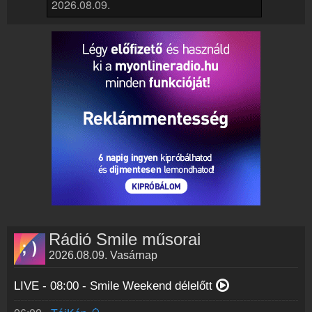
Rádió beágyazás
Ágyazd be weboldaladba
Online rádió készítés
Készítés lépésről lépésre
Rádió Smile műsorai
2026.08.09. Vasárnap
LIVE - 08:00 -
Smile Weekend délelőtt