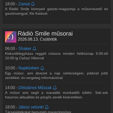
18:00 -
Zamat
A Rádió Smile könnyed gaszto-magazinja a műsorvezető és
gasztroangyal, Kis Katával.
Rádió Smile műsorai
2026.08.13. Csütörtök
06:00 -
Shaker
Kiskunfélegyháza reggeli műsora minden hétköznap 6:00-tól
10:00-ig Csőszi Viktorral
10:00 -
Napközben
Egy műsor, ami átvezet a nap nehézségein, jobbnál jobb
zenékkel, és rengeteg információval.
14:00 -
Délutános Műszak
A műsor ami segít a maradék munkaidőt túlélni. Sok-sok
hasznos aktualitás és pörgős zenék kíséretében.
18:00 -
Játssz velünk!
Társasjátékokat bemutató magazinműsor