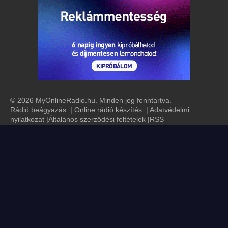
© 2026 MyOnlineRadio.hu. Minden jog fenntartva.
Rádió beágyazás
|
Online rádió készítés
|
Adatvédelmi
nyilatkozat
|
Általános szerződési feltételek
|
RSS
MyRadioEnLigne.fr
MyOnlineRadio.sk
MyRadioOnline.ro
MyRadyoDinle.com
MyOnlineRadio.at
UKRadioLive.com
MyRadioEnVivo.co
MyOnlineRadio.de
MyRadioEnVivo.pe
MyRadioOnline.pt
MyRadioOnline.it
MyRadioStanice.rs
MyOnlineRadio.cz
MyOnlineRadio.nl