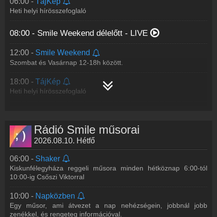
06:00 -
TájKép
Heti helyi hírösszefoglaló
08:00 -
Smile Weekend délelőtt
- LIVE
12:00 -
Smile Weekend
Szombat és Vasárnap 12-18h között.
18:00 -
TájKép
Heti helyi hírösszefoglaló
Rádió Smile műsorai
2026.08.10. Hétfő
06:00 -
Shaker
Kiskunfélegyháza reggeli műsora minden hétköznap 6:00-tól
10:00-ig Csőszi Viktorral
10:00 -
Napközben
Egy műsor, ami átvezet a nap nehézségein, jobbnál jobb
zenékkel, és rengeteg információval.