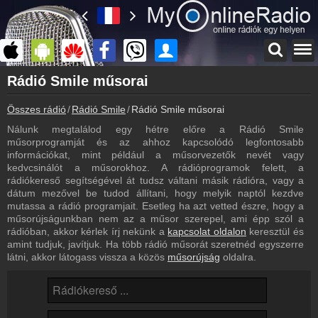
Főoldal
Rádió Smile műsorai
myonlineradio.hu
Összes rádió
Rádió Smile
Rádió Smile műsorai
Rádió Smile
Vissza a Rádió Smile oldalára
Nálunk megtalálod egy hétre előre a Rádió Smile
műsorprogramját és az ahhoz kapcsolódó legfontosabb
Bejelentkezés
információkat, mint például a műsorvezetők nevét vagy
Hozz létre saját fiókot!
kedvcsinálót a műsorokhoz. A rádióprogramok felett, a
rádiókereső segítségével át tudsz váltani másik rádióra, vagy a
Most szól
dátum mezővel be tudod állítani, hogy melyik naptól kezdve
Tudd meg mi szólt eddig
mutassa a rádió programjait. Esetleg ha azt vetted észre, hogy a
műsorújságunkban nem az a műsor szerepel, ami épp szól a
Hírek
rádióban, akkor kérlek írj nekünk a
kapcsolat oldalon
keresztül és
Rádió Smile kapcsolatos hírek
amint tudjuk, javítjuk. Ha több rádió műsorát szeretnéd egyszerre
látni, akkor látogass vissza a közös
műsorújság
oldalra.
Kapcsolat
Írj nekünk!
Partnerek
Rádiós partnerek