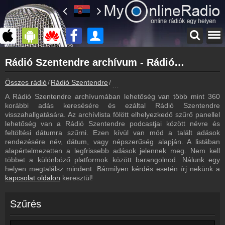
Főoldal
Rádió Szentendre archívum - Rádió Szentendre podcasts - Rádió Szentendre visszahallgatás
myonlineradio.hu
Rádió Szentendre
Összes rádió
Rádió Szentendre
Rádió Szentendre archívum - Podca
Vissza a Rádió Szentendre oldalára
A Rádió Szentendre archívumában lehetőség van több mint 360
Bejelentkezés
korábbi adás keresésére és ezáltal Rádió Szentendre
Hozz létre saját fiókot!
visszahallgatására. Az archívlista fölött elhelyezkedő szűrő panellel
lehetőség van a Rádió Szentendre podcastjai között névre és
Műsorújság
feltöltési dátumra szűrni. Ezen kívül van mód a talált adások
Rádió Szentendre műsorai
rendezésére név, dátum, vagy népszerűség alapján. A listában
alapértelmezetten a legfrissebb adások jelennek meg. Nem kell
Hírek
többet a különböző platformok között barangolnod. Nálunk egy
Rádió Szentendre kapcsolatos hírek
helyen megtalálsz mindent. Bármilyen kérdés esetén írj nekünk a
kapcsolat oldalon
keresztül!
Kapcsolat
Írj nekünk!
Szűrés
Partnerek
Rádiós partnerek