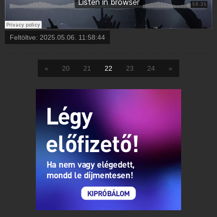
Feltöltve:
2025.05.06. 11:58:44
«
20
21
22
23
24
»