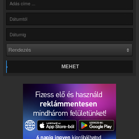
Rádió beágyazás
Ágyazd be weboldaladba
Online rádió készítés
Készítés lépésről lépésre
MEHET