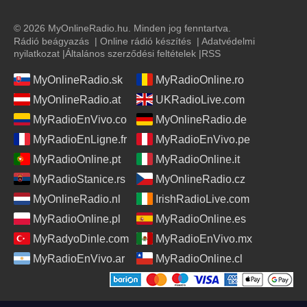
© 2026 MyOnlineRadio.hu. Minden jog fenntartva.
Rádió beágyazás
|
Online rádió készítés
|
Adatvédelmi
nyilatkozat
|
Általános szerződési feltételek
|
RSS
MyOnlineRadio.sk
MyRadioOnline.ro
MyOnlineRadio.at
UKRadioLive.com
MyRadioEnVivo.co
MyOnlineRadio.de
MyRadioEnLigne.fr
MyRadioEnVivo.pe
MyRadioOnline.pt
MyRadioOnline.it
MyRadioStanice.rs
MyOnlineRadio.cz
MyOnlineRadio.nl
IrishRadioLive.com
MyRadioOnline.pl
MyRadioOnline.es
MyRadyoDinle.com
MyRadioEnVivo.mx
MyRadioEnVivo.ar
MyRadioOnline.cl