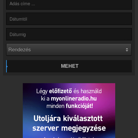
Rádió beágyazás
Ágyazd be weboldaladba
Online rádió készítés
Készítés lépésről lépésre
MEHET