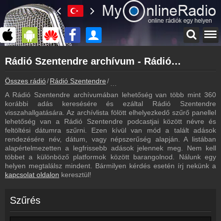
Főoldal
Rádió Szentendre archívum - Rádió Szentendre podcasts - Rádió Szentendre visszahallgatás
myonlineradio.hu
Rádió Szentendre
Összes rádió
Rádió Szentendre
Rádió Szentendre archívum - Podca
Vissza a Rádió Szentendre oldalára
A Rádió Szentendre archívumában lehetőség van több mint 360
Bejelentkezés
korábbi adás keresésére és ezáltal Rádió Szentendre
Hozz létre saját fiókot!
visszahallgatására. Az archívlista fölött elhelyezkedő szűrő panellel
lehetőség van a Rádió Szentendre podcastjai között névre és
Műsorújság
feltöltési dátumra szűrni. Ezen kívül van mód a talált adások
Rádió Szentendre műsorai
rendezésére név, dátum, vagy népszerűség alapján. A listában
alapértelmezetten a legfrissebb adások jelennek meg. Nem kell
Hírek
többet a különböző platformok között barangolnod. Nálunk egy
Rádió Szentendre kapcsolatos hírek
helyen megtalálsz mindent. Bármilyen kérdés esetén írj nekünk a
kapcsolat oldalon
keresztül!
Kapcsolat
Írj nekünk!
Szűrés
Partnerek
Rádiós partnerek