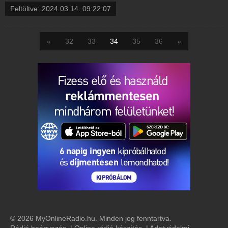
Feltöltve:
2024.03.14. 09:22:07
«
32
33
34
35
36
»
© 2026 MyOnlineRadio.hu. Minden jog fenntartva.