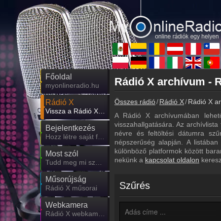
Főoldal
Rádió X archívum - R
myonlineradio.hu
Összes rádió
Rádió X
Rádió X ar
Rádió X
Vissza a Rádió X oldalára
A Rádió X archívumában lehet
visszahallgatására. Az archívlista
Bejelentkezés
névre és feltöltési dátumra sz
Hozz létre saját fiókot!
népszerűség alapján. A listában
különböző platformok között bara
Most szól
nekünk a
kapcsolat oldalon
keresz
Tudd meg mi szólt eddig
Műsorújság
Szűrés
Rádió X műsorai
Webkamera
Rádió X webkamera, élőkép