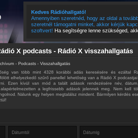
Kedves Rádióhallgató!
Amennyiben szeretnéd, hogy az oldal a tovább
szeretnél támogatni minket, akkor kérjük kapc
szoftvert!
Ha segítségre lenne szükséged, akko
ádió X podcasts - Rádió X visszahallgatás
chívum - Podcasts - Visszahallgatás
őség van több mint 4328 korábbi adás keresésére és ezáltal R
 fölött elhelyezkedő szűrő panellel lehetőség van a Rádió X podcastjai
űrni. Ezen kívül van mód a talált adások rendezésére név, dátum
 alapértelmezetten a legfrissebb adások jelennek meg. Nem kell tö
ngolnod. Nálunk egy helyen megtalálsz mindent. Bármilyen kérdés ese
tül!