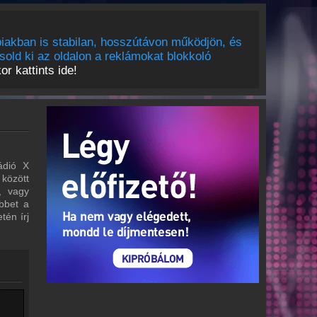
iakban is stabilan, hosszútávon működjön, és
sold ki az oldalon a reklámokat blokkoló
r kattints ide!
ádió X
 között
, vagy
bbet a
tén írj