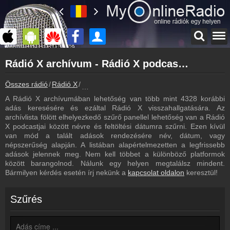
Főoldal
Rádió X archívum - Rádió X podcasts - Rádió X visszahallgatás
myonlineradio.hu
Rádió X
Összes rádió
Rádió X
Rádió X archívum - Podcasts - Visszahallgatá
Vissza a Rádió X oldalára
A Rádió X archívumában lehetőség van több mint 4328 korábbi
Bejelentkezés
adás keresésére és ezáltal Rádió X visszahallgatására. Az
Hozz létre saját fiókot!
archívlista fölött elhelyezkedő szűrő panellel lehetőség van a Rádió
X podcastjai között névre és feltöltési dátumra szűrni. Ezen kívül
Most szól
van mód a talált adások rendezésére név, dátum, vagy
Tudd meg mi szólt eddig
népszerűség alapján. A listában alapértelmezetten a legfrissebb
adások jelennek meg. Nem kell többet a különböző platformok
Műsorújság
között barangolnod. Nálunk egy helyen megtalálsz mindent.
Rádió X műsorai
Bármilyen kérdés esetén írj nekünk a
kapcsolat oldalon
keresztül!
Webkamera
Rádió X webkamera, élőkép
Szűrés
Hírek
Rádió X kapcsolatos hírek