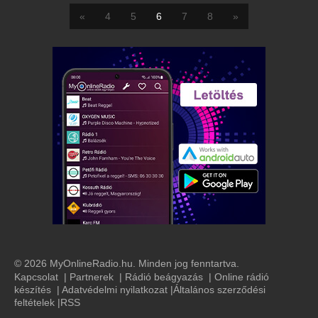
«
4
5
6
7
8
»
© 2026 MyOnlineRadio.hu. Minden jog fenntartva.
Kapcsolat
|
Partnerek
|
Rádió beágyazás
|
Online rádió
készítés
|
Adatvédelmi nyilatkozat
|
Általános szerződési
feltételek
|
RSS