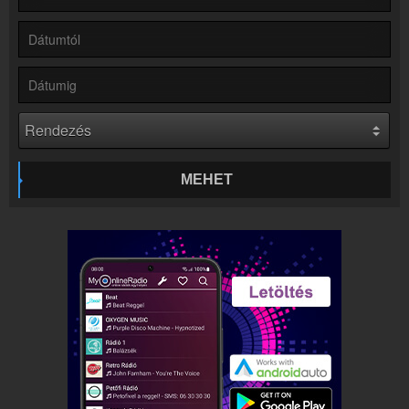
Kapcsolat
Írj nekünk!
Partnerek
Rádiós partnerek
Rádió beágyazás
Ágyazd be weboldaladba
Online rádió készítés
Készítés lépésről lépésre
MEHET