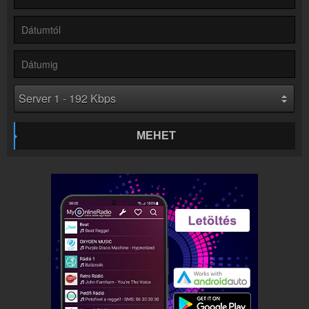
Kapcsolat
Írj nekünk!
Partnerek
Rádiós partnerek
Rádió beágyazás
Ágyazd be weboldaladba
Online rádió készítés
Készítés lépésről lépésre
MEHET