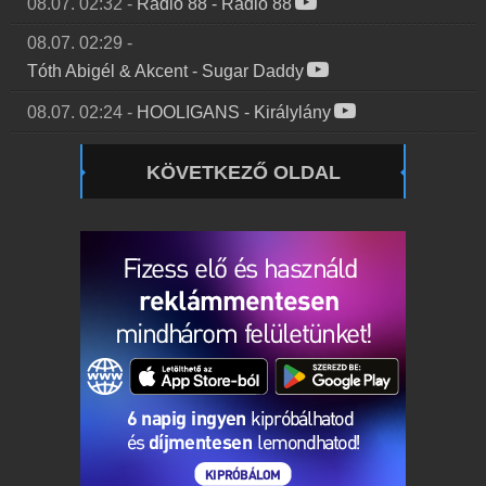
08.07. 02:32
-
Rádió 88
-
Rádió 88
08.07. 02:29
-
Tóth Abigél & Akcent
-
Sugar Daddy
08.07. 02:24
-
HOOLIGANS
-
Királylány
KÖVETKEZŐ OLDAL