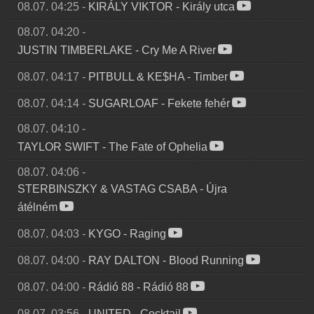
08.07. 04:25
-
KIRÁLY VIKTOR
-
Király utca
08.07. 04:20
-
JUSTIN TIMBERLAKE
-
Cry Me A River
08.07. 04:17
-
PITBULL & KE$HA
-
Timber
08.07. 04:14
-
SUGARLOAF
-
Fekete fehér
08.07. 04:10
-
TAYLOR SWIFT
-
The Fate of Ophelia
08.07. 04:06
-
STERBINSZKY & VASTAG CSABA
-
Újra
átélném
08.07. 04:03
-
KYGO
-
Raging
08.07. 04:00
-
RAY DALTON
-
Blood Running
08.07. 04:00
-
Rádió 88
-
Rádió 88
08.07. 03:56
-
UNITED
-
Cocktail