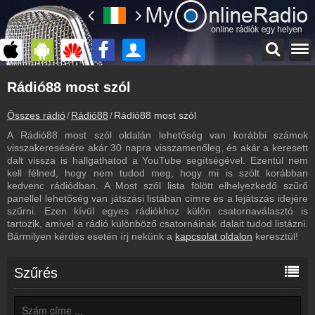
Főoldal
Rádió88 most szól
myonlineradio.hu
Rádió88
Összes rádió
Rádió88
Rádió88 most szól
Vissza a Rádió88 oldalára
A Rádió88 most szól oldalán lehetőség van korábbi számok
Bejelentkezés
visszakeresésére akár 30 napra visszamenőleg, és akár a keresett
Hozz létre saját fiókot!
dalt vissza is hallgathatod a YouTube segítségével. Ezentúl nem
kell félned, hogy nem tudod meg, hogy mi is szólt korábban
Archívum
kedvenc rádiódban. A Most szól lista fölött elhelyezkedő szűrő
Rádió88 korábbi adásai
panellel lehetőség van játszási listában címre és a lejátszás idejére
szűrni. Ezen kívül egyes rádiókhoz külön csatornaválasztó is
Műsorújság
tartozik, amivel a rádió különböző csatornáinak dalait tudod listázni.
Rádió88 műsorai
Bármilyen kérdés esetén írj nekünk a
kapcsolat oldalon
keresztül!
Webkamera
Rádió88 webkamera, élőkép
Szűrés
Hírek
Rádió88 kapcsolatos hírek