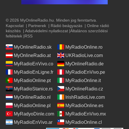
© 2026 MyOnlineRadio.hu. Minden jog fenntartva.
Kapcsolat
|
Partnerek
|
Rádió beágyazás
|
Online rádió
készítés
|
Adatvédelmi nyilatkozat
|
Általános szerződési
feltételek
|
RSS
MyOnlineRadio.sk
MyRadioOnline.ro
MyOnlineRadio.at
UKRadioLive.com
MyRadioEnVivo.co
MyOnlineRadio.de
MyRadioEnLigne.fr
MyRadioEnVivo.pe
MyRadioOnline.pt
MyRadioOnline.it
MyRadioStanice.rs
MyOnlineRadio.cz
MyOnlineRadio.nl
IrishRadioLive.com
MyRadioOnline.pl
MyRadioOnline.es
MyRadyoDinle.com
MyRadioEnVivo.mx
MyRadioEnVivo.ar
MyRadioOnline.cl