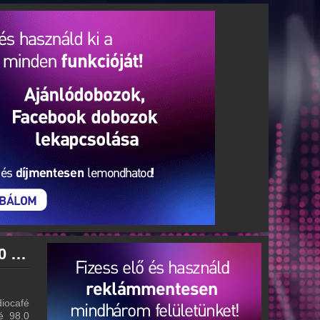
radiocafé 98.0 archívum - radiocafé 98.0 podcasts - radiocafé 98.0 visszahallgatás
iocafé
fé 98.0