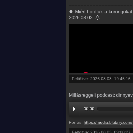
⏺ Miért hordtuk a korongokat
2026.08.03.
Feltöltve:
2026.08.03. 19:45:16
Millásreggeli podcast: dinnyev
00:00
Forrás:
https://media.blubrry.com/millasreggeli/millasreggeli.hu/wp-content/uploads/2026/08/caf
Feltöltve:
2026.08.03. 09:00:27