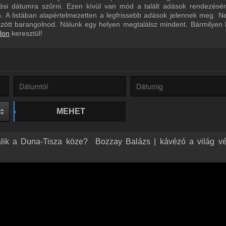
ltési dátumra szűrni. Ezen kívül van mód a talált adások rendezésé
 A listában alapértelmezetten a legfrissebb adások jelennek meg. N
özött barangolnod. Nálunk egy helyen megtalálsz mindent. Bármilyen
lon
keresztül!
MEHET
álik a Duna-Tisza köze? ️ Bozzay Balázs | kávézó a világ v