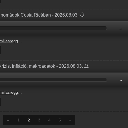
lis nomádok Costa Ricában - 2026.08.03.
…
e_radiocafe98_20260803-0800_OK.mp3
krízis, infláció, makroadatok - 2026.08.03.
…
e_radiocafe98_20260803-0700_OK.mp3
«
1
2
3
4
5
»