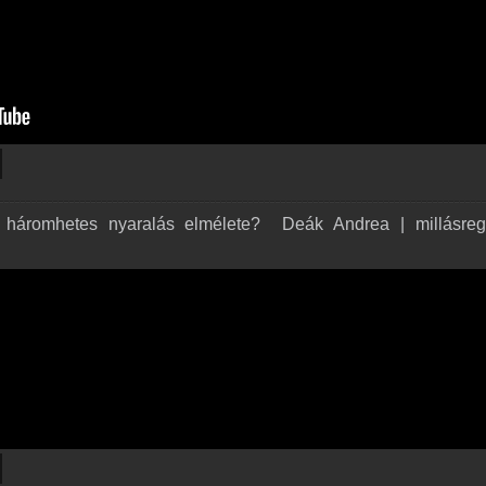
háromhetes nyaralás elmélete? ️ Deák Andrea | millásreg