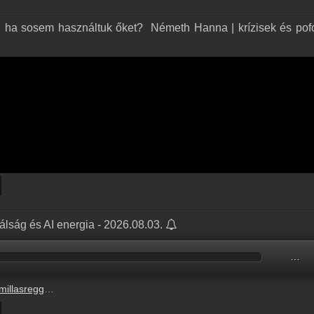
, ha sosem használtuk őket? ️ Németh Hanna | krízisek és pof
álság és AI energia - 2026.08.03.
…
e_radiocafe98_20260803-0900_OK.mp3