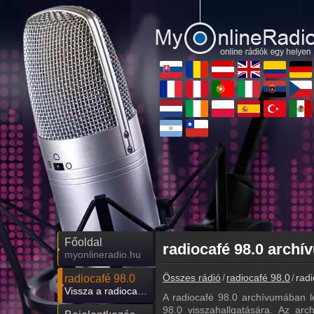
Főoldal
myonlineradio.hu
Összes rádió
radiocafé 98.0
radi
radiocafé 98.0
Vissza a radiocafé 98.0 oldalára
A radiocafé 98.0 archívumában l
98.0 visszahallgatására. Az arch