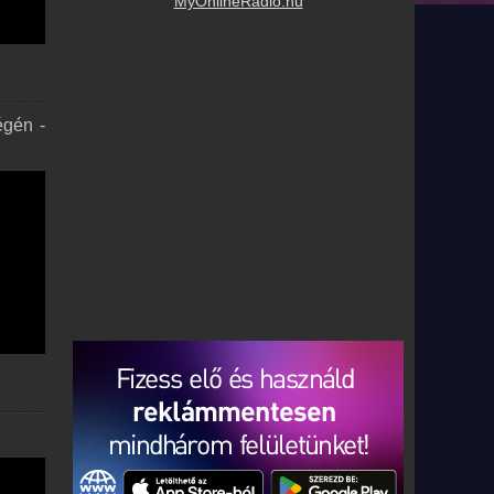
MyOnlineRadio.hu
égén -