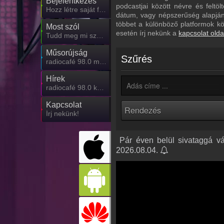
Bejelentkezés
podcastjai között névre és feltö
Hozz létre saját fiókot!
dátum, vagy népszerűség alapján.
többet a különböző platformok k
Most szól
esetén írj nekünk a
kapcsolat olda
Tudd meg mi szólt eddig
Műsorújság
Szűrés
radiocafé 98.0 műsorai
Hírek
radiocafé 98.0 kapcsolatos hírek
Kapcsolat
Írj nekünk!
️ Pár éven belül sivataggá v
2026.08.04.