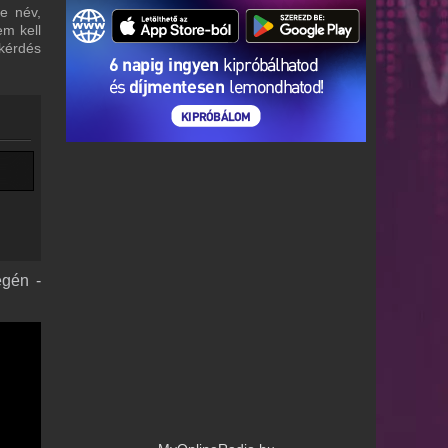
re név,
em kell
 kérdés
égén -