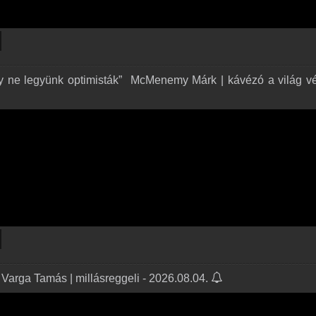
y ne legyünk optimisták” ️ McMenemy Márk | kávézó a világ v
 Varga Tamás | millásreggeli - 2026.08.04.