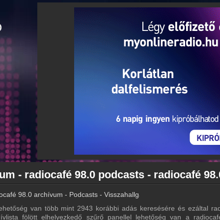
ocafé 98.0 archívum - Podcasts - Visszahallgatás
ehetőség van több mint 2943 korábbi adás keresésére és ezáltal rad
ívlista fölött elhelyezkedő szűrő panellel lehetőség van a radioca