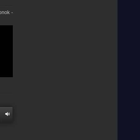
onok -