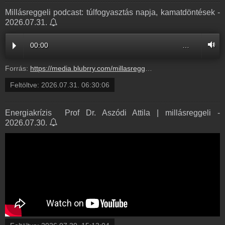
Millásreggeli podcast: túlfogyasztás napja, kamatdöntések -
2026.07.31.
00:00
…
Forrás:
https://media.blubrry.com/millasreggeli/millasreggeli.hu/wp-content/uploads/2026/07/cafe_radiocafe98_20260731-0700_OK.mp3
Feltöltve:
2026.07.31. 06:30:06
Energiakrízis ️ Prof Dr. Aszódi Attila | millásreggeli -
2026.07.30.