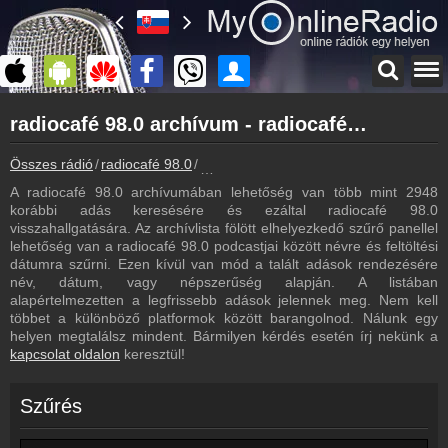
Főoldal
radiocafé 98.0 archívum - radiocafé 98.0 podcasts - radiocafé 98.0 visszahallgatás
myonlineradio.hu
radiocafé 98.0
Összes rádió
radiocafé 98.0
radiocafé 98.0 archívum - Podcasts - V
Vissza a radiocafé 98.0 oldalára
A radiocafé 98.0 archívumában lehetőség van több mint 2948
Bejelentkezés
korábbi adás keresésére és ezáltal radiocafé 98.0
Hozz létre saját fiókot!
visszahallgatására. Az archívlista fölött elhelyezkedő szűrő panellel
lehetőség van a radiocafé 98.0 podcastjai között névre és feltöltési
Most szól
dátumra szűrni. Ezen kívül van mód a talált adások rendezésére
Tudd meg mi szólt eddig
név, dátum, vagy népszerűség alapján. A listában
alapértelmezetten a legfrissebb adások jelennek meg. Nem kell
Műsorújság
többet a különböző platformok között barangolnod. Nálunk egy
radiocafé 98.0 műsorai
helyen megtalálsz mindent. Bármilyen kérdés esetén írj nekünk a
kapcsolat oldalon
keresztül!
Hírek
radiocafé 98.0 kapcsolatos hírek
Szűrés
Kapcsolat
Írj nekünk!