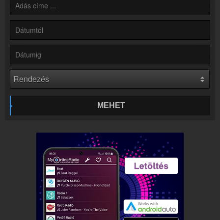
Partnerek
Rádiós partnerek
Rádió beágyazás
Ágyazd be weboldaladba
Online rádió készítés
Készítés lépésről lépésre
MEHET