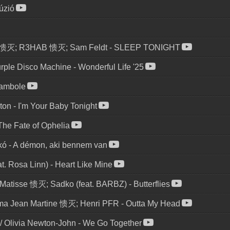
lúzió
o 愦灭; R3HAB 愦灭; Sam Feldt
-
SLEEP TONIGHT
rple Disco Machine
-
Wonderful Life '25
ambole
ton
-
I'm Your Baby Tonight
The Fate of Ophelia
kó
-
A démon, aki bennem van
at. Rosa Linn)
-
Heart Like Mine
, Matisse 愦灭; Sadko (feat. BARBZ)
-
Butterflies
ma Jean Martine 愦灭; Henri PFR
-
Outta My Head
 / Olivia Newton-John
-
We Go Together