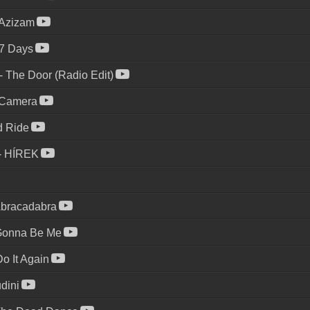
Azizam
7 Days
-
The Door (Radio Edit)
Camera
d Ride
-
HÍREK
bracadabra
 Gonna Be Me
Do It Again
dini