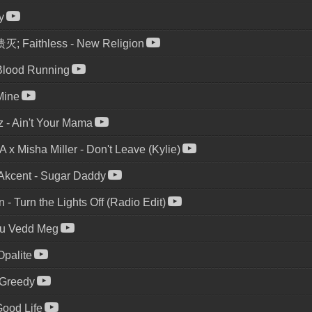
y
灭; Faithless
-
New Religion
Blood Running
Mine
z
-
Ain't Your Mama
 x Misha Miller
-
Don't Leave (Kylie)
 Akcent
-
Sugar Daddy
n
-
Turn the Lights Off (Radio Edit)
u Vedd Meg
Opalite
Greedy
ood Life