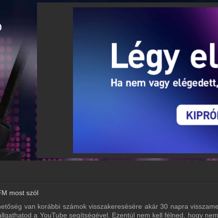
FM most szól
ehetőség van korábbi számok visszakeresésére akár 30 napra visszam
 hallgathatod a YouTube segítségével. Ezentúl nem kell félned, hogy ne