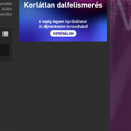
nellel
 külön
 kérdés