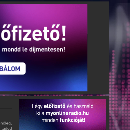
enőleg,
m tudod