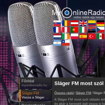
Főoldal
Sláger FM most szól
myonlineradio.hu
Összes rádió
Sláger FM
Sláger 
Sláger FM
Vissza a Sláger FM oldalára
A Sláger FM most szól oldalán l
és akár a keresett dalt vissza is