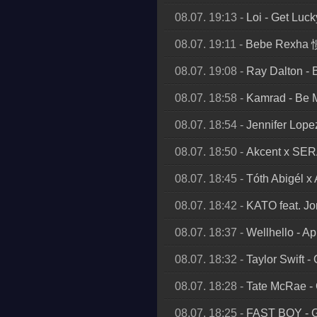
08.07. 19:13
-
Loi
-
Get Luck
08.07. 19:11
-
Bebe Rexha 愦
08.07. 19:08
-
Ray Dalton
-
08.07. 18:58
-
Kamrad
-
Be 
08.07. 18:54
-
Jennifer Lope
08.07. 18:50
-
Akcent x SERA
08.07. 18:45
-
Tóth Abigél x
08.07. 18:42
-
KATO feat. Jo
08.07. 18:37
-
Wellhello
-
Ap
08.07. 18:32
-
Taylor Swift
-
08.07. 18:28
-
Tate McRae
-
08.07. 18:25
-
FAST BOY
-
G