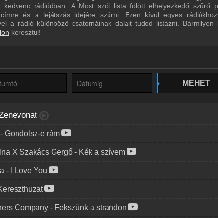
kedvenc rádiódban. A Most szól lista fölött elhelyezkedő szűrő pa
n címre és a lejátszás idejére szűrni. Ezen kívül egyes rádiókhoz
ivel a rádió különböző csatornáinak dalait tudod listázni. Bármilyen
lon
keresztül!
MEHET
Zenevonat
-
Gondolsz-e rám
na X Szakács Gergő
-
Kék a szívem
ia
-
I Love You
Kereszthuzat
hers Company
-
Fekszünk a strandon