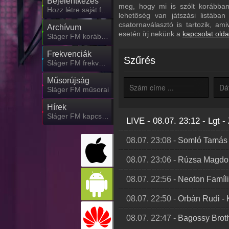
Bejelentkezés
meg, hogy mi is szólt korábban 
Hozz létre saját fiókot!
lehetőség van játszási listába
csatornaválasztó is tartozik, am
Archívum
esetén írj nekünk a
kapcsolat olda
Sláger FM korábbi adásai
Frekvenciák
Szűrés
Sláger FM frekvencia
Műsorújság
Sláger FM műsorai
Hírek
Sláger FM kapcsolatos hírek
LIVE - 08.07. 23:12
-
Lgt
-
08.07. 23:08
-
Somló Tamás
08.07. 23:06
-
Rúzsa Magdol
08.07. 22:56
-
Neoton Famíl
08.07. 22:50
-
Orbán Rudi
-
08.07. 22:47
-
Bagossy Brot