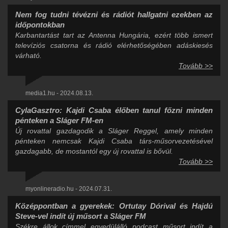
Nem fog tudni tévézni és rádiót hallgatni ezekben az
időpontokban
Karbantartást tart az Antenna Hungária, ezért több ismert
televíziós csatorna és rádió elérhetőségében adáskiesés
várható.
Tovább >>
media1.hu - 2024.08.13.
CylaGasztro: Kajdi Csaba élőben tanul főzni minden
pénteken a Sláger FM-en
Új rovattal gazdagodik a Sláger Reggel, amely minden
pénteken nemcsak Kajdi Csaba társ-műsorvezetésével
gazdagabb, de mostantól egy új rovattal is bővül.
Tovább >>
myonlineradio.hu - 2024.07.31.
Középpontban a gyerekek: Ortutay Dórival és Hajdú
Steve-vel indít új műsort a Sláger FM
Székre állok címmel egyedülálló podcast műsort indít a