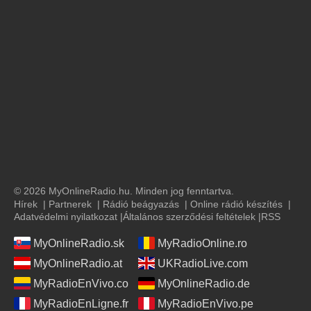
© 2026 MyOnlineRadio.hu. Minden jog fenntartva.
Hírek
|
Partnerek
|
Rádió beágyazás
|
Online rádió készítés
|
Adatvédelmi nyilatkozat
|
Általános szerződési feltételek
|
RSS
MyOnlineRadio.sk
MyRadioOnline.ro
MyOnlineRadio.at
UKRadioLive.com
MyRadioEnVivo.co
MyOnlineRadio.de
MyRadioEnLigne.fr
MyRadioEnVivo.pe