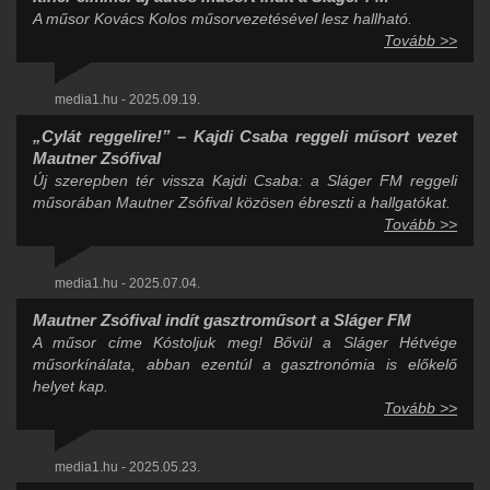
A műsor Kovács Kolos műsorvezetésével lesz hallható.
Tovább >>
media1.hu - 2025.09.19.
„Cylát reggelire!” – Kajdi Csaba reggeli műsort vezet
Mautner Zsófival
Új szerepben tér vissza Kajdi Csaba: a Sláger FM reggeli
műsorában Mautner Zsófival közösen ébreszti a hallgatókat.
Tovább >>
media1.hu - 2025.07.04.
Mautner Zsófival indít gasztroműsort a Sláger FM
A műsor címe Kóstoljuk meg! Bővül a Sláger Hétvége
műsorkínálata, abban ezentúl a gasztronómia is előkelő
helyet kap.
Tovább >>
media1.hu - 2025.05.23.