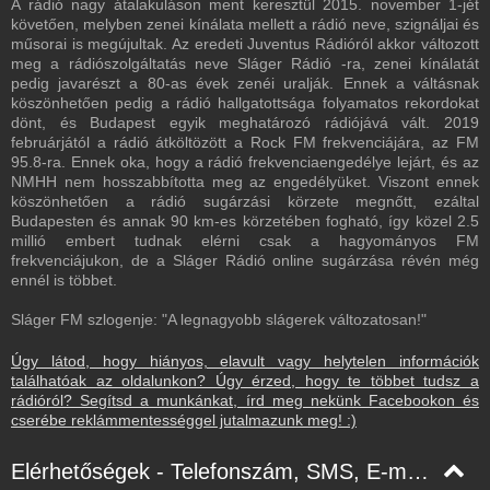
A rádió nagy átalakuláson ment keresztül 2015. november 1-jét
követően, melyben zenei kínálata mellett a rádió neve, szignáljai és
műsorai is megújultak. Az eredeti Juventus Rádióról akkor változott
meg a rádiószolgáltatás neve Sláger Rádió -ra, zenei kínálatát
pedig javarészt a 80-as évek zenéi uralják. Ennek a váltásnak
köszönhetően pedig a rádió hallgatottsága folyamatos rekordokat
dönt, és Budapest egyik meghatározó rádiójává vált. 2019
februárjától a rádió átköltözött a Rock FM frekvenciájára, az FM
95.8-ra. Ennek oka, hogy a rádió frekvenciaengedélye lejárt, és az
NMHH nem hosszabbította meg az engedélyüket. Viszont ennek
köszönhetően a rádió sugárzási körzete megnőtt, ezáltal
Budapesten és annak 90 km-es körzetében fogható, így közel 2.5
millió embert tudnak elérni csak a hagyományos FM
frekvenciájukon, de a Sláger Rádió online sugárzása révén még
ennél is többet.
Sláger FM szlogenje: "A legnagyobb slágerek változatosan!"
Úgy látod, hogy hiányos, elavult vagy helytelen információk
találhatóak az oldalunkon? Úgy érzed, hogy te többet tudsz a
rádióról? Segítsd a munkánkat, írd meg nekünk Facebookon és
cserébe reklámmentességgel jutalmazunk meg! :)
Elérhetőségek - Telefonszám, SMS, E-mail, Facebook