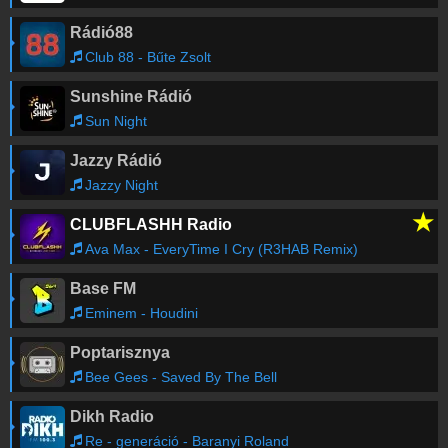
Rádió88
Club 88 - Bűte Zsolt
Sunshine Rádió
Sun Night
Jazzy Rádió
Jazzy Night
★
CLUBFLASHH Radio
Ava Max - EveryTime I Cry (R3HAB Remix)
Base FM
Eminem - Houdini
Poptarisznya
Bee Gees - Saved By The Bell
Dikh Radio
Re - generáció - Baranyi Roland