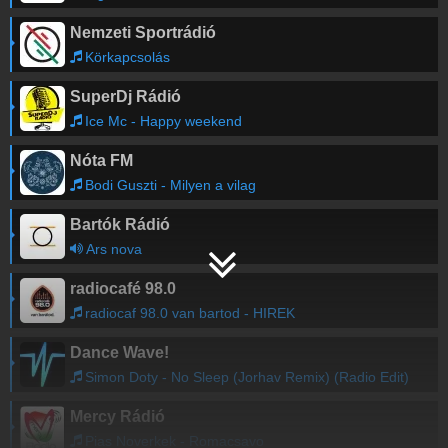
Nemzeti Sportrádió
Körkapcsolás
SuperDj Rádió
Ice Mc - Happy weekend
Nóta FM
Bodi Guszti - Milyen a vilag
Bartók Rádió
Ars nova
radiocafé 98.0
radiocaf 98.0 van bartod - HIREK
Dance Wave!
Simon Doty - No Sleep (Jorhav Remix) (Radio Edit)
Mercy Rádió
Pias Noverkek - Romacsavo