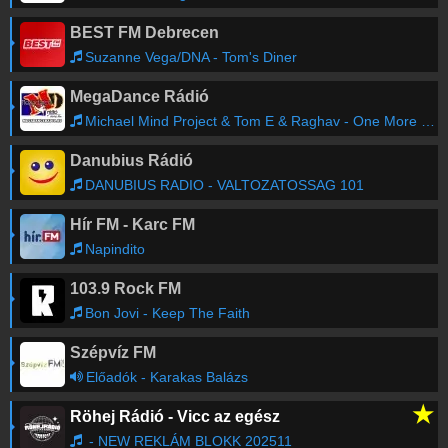
BEST FM Debrecen
Suzanne Vega/DNA - Tom's Diner
MegaDance Rádió
Michael Mind Project & Tom E & Raghav - One More Round
Danubius Rádió
DANUBIUS RADIO - VALTOZATOSSAG 101
Hír FM - Karc FM
Napindito
103.9 Rock FM
Bon Jovi - Keep The Faith
Szépvíz FM
Előadók - Karakas Balázs
★
Röhej Rádió - Vicc az egész
- NEW REKLÁM BLOKK 202511