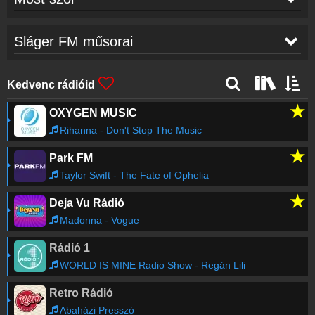
SLÁGER FM
-
HÍREK
22:00
Sláger FM műsorai
NOX
-
Szeretem
21:56
Kedvenc rádióid
★
OXYGEN MUSIC
Edda
-
Ünnep
21:52
Rihanna - Don't Stop The Music
★
Park FM
Tátrai Band
-
Hajnali szél
21:48
Taylor Swift - The Fate of Ophelia
★
Deja Vu Rádió
Auth Csilla
-
Vigyél El
21:40
Madonna - Vogue
Rádió 1
Vastag Csaba
-
Apa
21:36
WORLD IS MINE Radio Show - Regán Lili
Retro Rádió
Régebbi számok lekérése
Abaházi Presszó