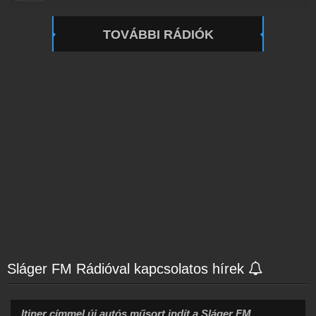
TOVÁBBI RÁDIÓK
Sláger FM Rádióval kapcsolatos hírek
Itiner címmel új autós műsort indít a Sláger FM