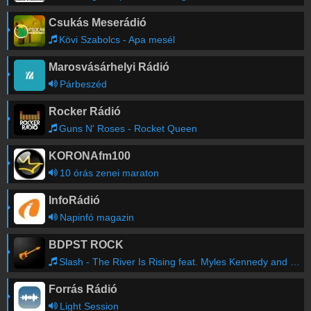
Csukás Meserádió
Kövi Szabolcs - Apa mesél
Marosvásárhelyi Rádió
Párbeszéd
Rocker Rádió
Guns N' Roses - Rocket Queen
KORONAfm100
10 órás zenei maraton
InfoRádió
Napinfó magazin
BDPST ROCK
Slash - The River Is Rising feat. Myles Kennedy and The Conspirators
Forrás Rádió
Light Session