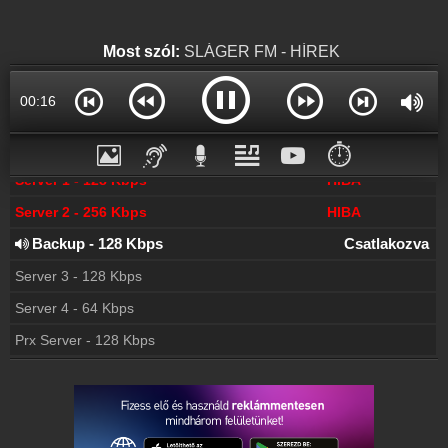
Hírek
Sláger FM kapcsolatos hírek
Most szól:
SLÁGER FM - HÍREK
Partnerek
Rádiós partnerek
00:17
Rádió beágyazás
Ágyazd be weboldaladba
⏱️
Online rádió készítés
Server 1 - 128 Kbps
HIBA
Készítés lépésről lépésre
Server 2 - 256 Kbps
HIBA
Backup - 128 Kbps
Csatlakozva
Server 3 - 128 Kbps
Server 4 - 64 Kbps
Prx Server - 128 Kbps