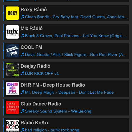
Roxy Rádió
Clean Bandit - Cry Baby feat. David Guetta, Anne-Marie
Mix Rádió
Block & Crown, Paul Parsons - Let You Know (Original Mix)
COOL FM
David Guetta / Alok / Stick Figure - Run Run River (Angels Above Me)
Deejay Rádió
DJR KICK OFF v1
DHR FM - Deep House Radio
Mr. Deep Magic - Deepsan - Don't Let Me Fade
Club Dance Radio
Sneaky Sound System - We Belong
Rádió KoKo
bad religion - punk rock song