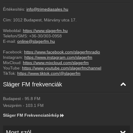
Értékesítés:
info@trimediasales.hu
Cím: 1012 Budapest, Márvány utca 17.
Weboldal:
https://www.slagerfm.hu
Telefon/SMS:
+36-30/303-0958
E-mail:
online@slagerfm.hu
Facebook:
https://www.facebook.com/slagerfmradio
Instagram:
https://www.instagram.com/slagerfm
MixCloud:
https://www.mixcloud.com/slagerfm
YouTube:
https://www.youtube.com/slagerfmchannel
TikTok:
https://www.tiktok.com/@slagerfm
Sláger FM frekvenciák
Budapest
-
95.8
FM
Veszprém
-
103.1
FM
Sláger FM Frekvenciatérkép
Most szól