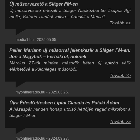
Új műsorvezető a Sláger FM-en
Új műsorvezető érkezik a Sláger Napközbenbe Zsupos Ági
mellé, Viktorin Tamást váltva – értesült a Media1.
Tovább >>
media1.hu - 2025.05.05.
Peller Mariann új műsorral jelentkezik a Sláger FM-en:
Jön a Nagyfiúk – Férfiakról, nőknek
Március 27-től minden második héten új epizód válik
elérhetővé a különleges műsorból.
Tovább >>
myonlineradio.hu - 2025.03.26.
Újra ÉdesKettesben Liptai Claudia és Pataki Ádám
A házaspár minden hónap utolsó hétfőjén ragad mikrofont a
Sláger FM-en.
Tovább >>
myonlineradio.hu - 2024.09.27.