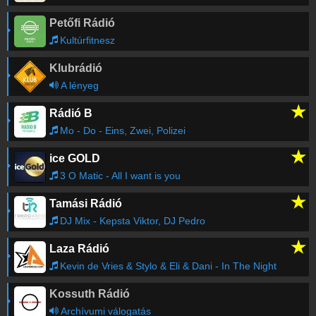
Petőfi Rádió
Kultúrfitnesz
Klubrádió
A lényeg
★
Rádió B
Mo - Do - Eins, Zwei, Polizei
★
ice GOLD
3 O Matic - All I want is you
★
Tamási Rádió
DJ Mix - Kepsta Viktor, DJ Pedro
★
Laza Rádió
Kevin de Vries & Stylo & Eli & Dani - In The Night
Kossuth Rádió
Archívumi válogatás