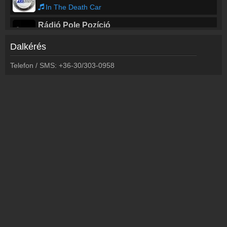
In The Death Car
Rádió Pole Pozíció
Gym Class Heroes - Cupid's Chokehold / Breakfast in America
Dalkérés
Rábaköz Rádió
Telefon / SMS: +36-30/303-0958
Claudia Balla feat. Mane - Miracle