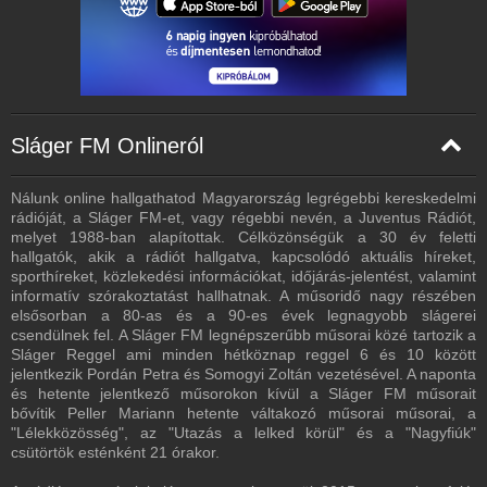
Sláger FM Onlineról
Nálunk online hallgathatod Magyarország legrégebbi kereskedelmi
rádióját, a Sláger FM-et, vagy régebbi nevén, a Juventus Rádiót,
melyet 1988-ban alapítottak. Célközönségük a 30 év feletti
hallgatók, akik a rádiót hallgatva, kapcsolódó aktuális híreket,
sporthíreket, közlekedési információkat, időjárás-jelentést, valamint
informatív szórakoztatást hallhatnak. A műsoridő nagy részében
elsősorban a 80-as és a 90-es évek legnagyobb slágerei
csendülnek fel. A Sláger FM legnépszerűbb műsorai közé tartozik a
Sláger Reggel ami minden hétköznap reggel 6 és 10 között
jelentkezik Pordán Petra és Somogyi Zoltán vezetésével. A naponta
és hetente jelentkező műsorokon kívül a Sláger FM műsorait
bővítik Peller Mariann hetente váltakozó műsorai műsorai, a
"Lélekközösség", az "Utazás a lelked körül" és a "Nagyfiúk"
csütörtök esténként 21 órakor.