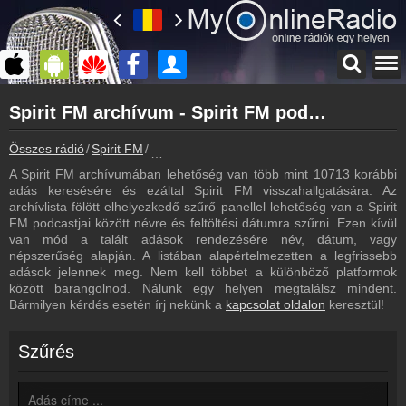
Főoldal
Spirit FM archívum - Spirit FM podcasts - Spirit FM visszahallgatás
myonlineradio.hu
Spirit FM
Összes rádió
Spirit FM
Spirit FM archívum - Podcasts - Visszahallg
Vissza a Spirit FM oldalára
A Spirit FM archívumában lehetőség van több mint 10713 korábbi
Bejelentkezés
adás keresésére és ezáltal Spirit FM visszahallgatására. Az
Hozz létre saját fiókot!
archívlista fölött elhelyezkedő szűrő panellel lehetőség van a Spirit
FM podcastjai között névre és feltöltési dátumra szűrni. Ezen kívül
Műsorújság
van mód a talált adások rendezésére név, dátum, vagy
Spirit FM műsorai
népszerűség alapján. A listában alapértelmezetten a legfrissebb
adások jelennek meg. Nem kell többet a különböző platformok
Hírek
között barangolnod. Nálunk egy helyen megtalálsz mindent.
Spirit FM kapcsolatos hírek
Bármilyen kérdés esetén írj nekünk a
kapcsolat oldalon
keresztül!
Kapcsolat
Írj nekünk!
Szűrés
Partnerek
Rádiós partnerek