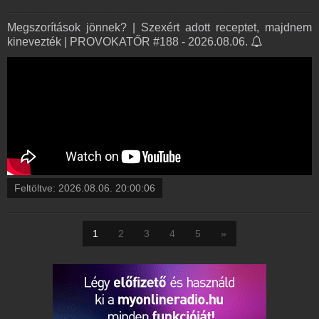
Megszorítások jönnek? | Szexért adott receptet, majdnem
kinevezték | PROVOKATŐR #188 - 2026.08.06.
Feltöltve:
2026.08.06. 20:00:06
1
2
3
4
5
»