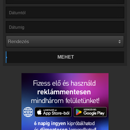
Rádió beágyazás
Ágyazd be weboldaladba
Online rádió készítés
Készítés lépésről lépésre
MEHET