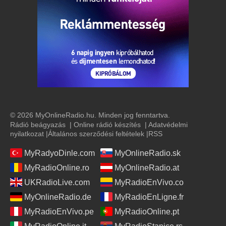
© 2026 MyOnlineRadio.hu. Minden jog fenntartva.
Rádió beágyazás
|
Online rádió készítés
|
Adatvédelmi
nyilatkozat
|
Általános szerződési feltételek
|
RSS
MyRadyoDinle.com
MyOnlineRadio.sk
MyRadioOnline.ro
MyOnlineRadio.at
UKRadioLive.com
MyRadioEnVivo.co
MyOnlineRadio.de
MyRadioEnLigne.fr
MyRadioEnVivo.pe
MyRadioOnline.pt