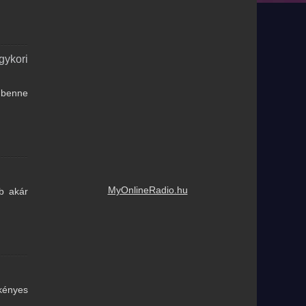
gykori
z benne
MyOnlineRadio.hu
bb akár
kényes