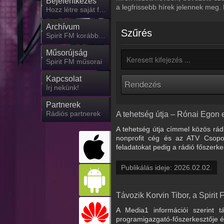
Bejelentkezés
a legfrissebb hírek jelennek meg.
Hozz létre saját fiókot!
Archívum
Szűrés
Spirit FM korábbi adásai
Műsorújság
Spirit FM műsorai
Kapcsolat
Írj nekünk!
Partnerek
Rádiós partnerek
A tehetség útja – Rónai Egon e
A tehetség útja címmel közös rád
nonprofit cég és az ATV Csopor
feladatokat pedig a rádió főszerkes
Publikálás ideje: 2026.02.02.
Távozik Korvin Tibor, a Spirit 
A Media1 információi szerint t
programigazgató-főszerkesztője és