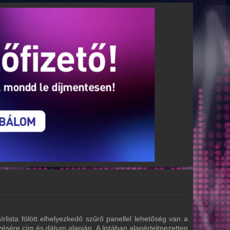
írlista fölött elhelyezkedő szűrő panellel lehetőség van a
zésére cím és dátum alapján. A listában alapértelmezetten