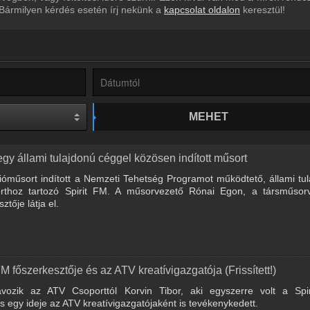
 Bármilyen kérdés esetén írj nekünk a
kapcsolat oldalon
keresztül!
MEHET
gy állami tulajdonú céggel közösen indított műsort
ióműsort indított a Nemzeti Tehetség Programot működtető, állami tu
thoz tartozó Spirit FM. A műsorvezető Rónai Egon, a társműsorv
ztője látja el.
FM főszerkesztője és az ATV kreatívigazgatója (Frissített!)
ávozik az ATV Csoporttól Korvin Tibor, aki egyszerre volt a Spi
 egy ideje az ATV kreatívigazgatójaként is tevékenykedett.