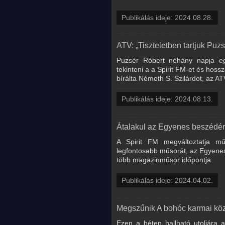
Publikálás ideje: 2024.08.28.
ATV: „Tiszteletben tartjuk Puz
Puzsér Róbert néhány napja eg
tekinteni a a Spirit FM-et és hossz
bírálta Németh S. Szilárdot, az AT
Publikálás ideje: 2024.08.13.
Átalakul az Egyenes beszédért
A Spirit FM megváltoztatja m
legfontosabb műsorát, az Egyenes
több magazinműsor időpontja.
Publikálás ideje: 2024.04.02.
Megszűnik A bohóc karmai közt 
Ezen a héten hallható utoljára 