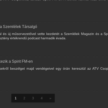
 a Szemlélek Társalgó
al és új műsorvezetővel vette kezdetét a Szemlélek Magazin és a Sp
ztény értékrendű podcast harmadik évada.
ezik a Spirit FM-en
ekről beszélget majd vendégeivel egy órán keresztül az ATV Csop
1
2
3
4
»