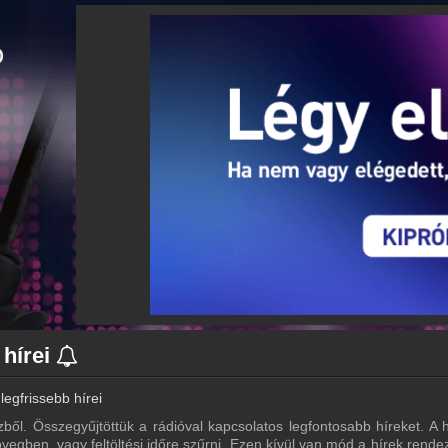
 hírei
legfrissebb hírei
ézből. Összegyűjtöttük a rádióval kapcsolatos legfontosabb híreket. A h
vegben, vagy feltöltési időre szűrni. Ezen kívül van mód a hírek rende