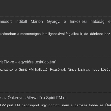
 műsort indított Márton György, a hírközlési hatóság e
lsősorban a mesterséges intelligenciával foglalkozik, de időnként les
rit FM-re – egyelőre „esküdtként”
ozhatnak a Spirit FM hallgatói Puzsérral. Nincs kizárva, hogy késő
ik az Önkényes Mérvadó a Spirit FM-en
 ATV-Spirit FM cégcsoport úgy döntött, nem sugározza többé az Ön