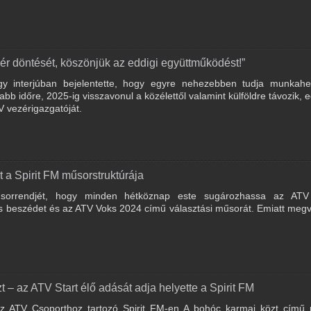
sér döntését, köszönjük az eddigi együttműködést!”
y interjúban bejelentette, hogy egyre nehezebben tudja munkahe
abb időre, 2025-ig visszavonul a közélettől valamint külföldre távozik, e
V vezérigazgatóját.
 a Spirit FM műsorstruktúrája
űsorrendjét, hogy minden hétköznap este sugározhassa az ATV
 beszédet és az ATV Voks 2024 című választási műsorát. Emiatt megv
– az ATV Start élő adását adja helyette a Spirit FM
az ATV Csoporthoz tartozó Spirit FM-en A bohóc karmai közt című r