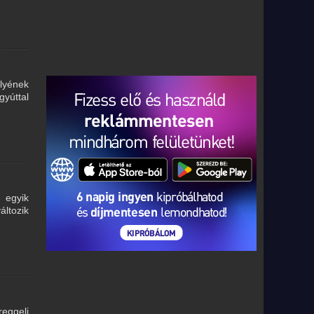
lyének
gyúttal
 egyik
áltozik
eggeli