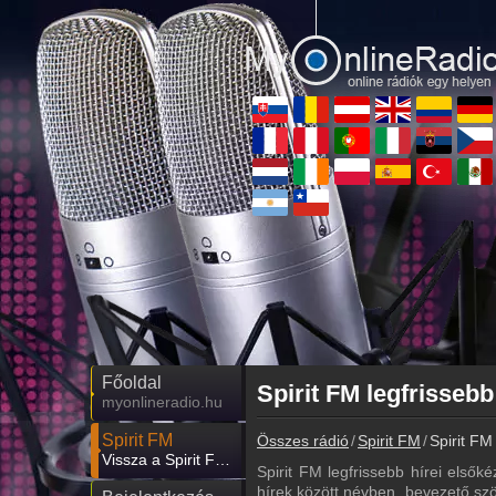
Főoldal
Spirit FM legfrissebb
myonlineradio.hu
Spirit FM
Összes rádió
Spirit FM
Spirit FM 
Vissza a Spirit FM oldalára
Spirit FM legfrissebb hírei elsők
hírek között névben, bevezető szö