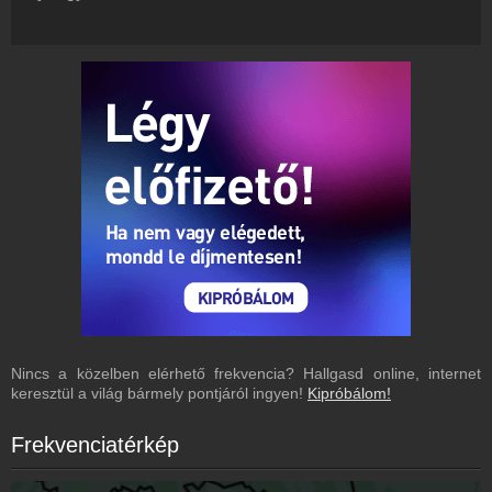
Hírek
Sunshine Rádió kapcsolatos hírek
Kapcsolat
Írj nekünk!
Partnerek
Rádiós partnerek
Rádió beágyazás
Ágyazd be weboldaladba
Online rádió készítés
Készítés lépésről lépésre
Nincs a közelben elérhető frekvencia? Hallgasd online, internet
keresztül a világ bármely pontjáról ingyen!
Kipróbálom!
Frekvenciatérkép