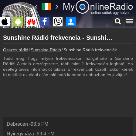
Főoldal
Sunshine Rádió frekvencia - Sunshine Rádió frekvenciák
myonlineradio.hu
Sunshine Rádió
Összes rádió
Sunshine Rádió
Sunshine Rádió frekvenciák
Vissza a Sunshine Rádió oldalára
Tudd meg, hogy milyen frekvenciákon hallgatható a Sunshine
Bejelentkezés
Rádió! A rádió országszerte, több mint 2 frekvencián fogható. Ha
Hozz létre saját fiókot!
esetleg téves információt találsz a frekvenciák között, akkor kérlek
írj nekünk az oldal alján található komment dobozban és javítjuk!
Most szól
Tudd meg mi szólt eddig
Archívum
Sunshine Rádió korábbi adásai
Műsorújság
Sunshine Rádió műsorai
Debrecen
-
93.5
FM
Webkamera
Sunshine Rádió webkamera, élőkép
Nyíregyháza
-
99.4
FM