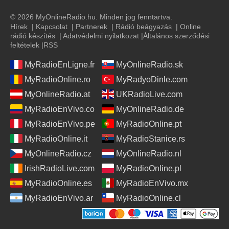
© 2026 MyOnlineRadio.hu. Minden jog fenntartva.
Hírek
|
Kapcsolat
|
Partnerek
|
Rádió beágyazás
|
Online
rádió készítés
|
Adatvédelmi nyilatkozat
|
Általános szerződési
feltételek
|
RSS
MyRadioEnLigne.fr
MyOnlineRadio.sk
MyRadioOnline.ro
MyRadyoDinle.com
MyOnlineRadio.at
UKRadioLive.com
MyRadioEnVivo.co
MyOnlineRadio.de
MyRadioEnVivo.pe
MyRadioOnline.pt
MyRadioOnline.it
MyRadioStanice.rs
MyOnlineRadio.cz
MyOnlineRadio.nl
IrishRadioLive.com
MyRadioOnline.pl
MyRadioOnline.es
MyRadioEnVivo.mx
MyRadioEnVivo.ar
MyRadioOnline.cl