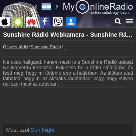
Főoldal
Sunshine Rádió Webkamera - Sunshine Rádió Élőkép
myonlineradio.hu
Összes rádió
Sunshine Rádió
Sunshine Rádió Webkamera
Sunshine Rádió
Vissza a Sunshine Rádió oldalára
Ne csak hallgasd, hanem nézd is a Sunshine Rádió adását
Bejelentkezés
webkamerán keresztül! Kukkants be a rádió stúdiójába és
Hozz létre saját fiókot!
lesd meg, hogy mi történik épp a háttérben! Az élőkép alatt
láthatod, hogy mi az aktuális rádióműsor vagy, hogy milyen
Most szól
dal szól most az adásban.
Tudd meg mi szólt eddig
Archívum
Sunshine Rádió korábbi adásai
Frekvenciák
Sunshine Rádió frekvencia
Műsorújság
Most szól:
Sun Night
Sunshine Rádió műsorai