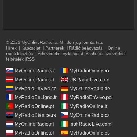
© 2026 MyOnlineRadio.hu. Minden jog fenntartva.
Hírek
|
Kapcsolat
|
Partnerek
|
Rádió beágyazás
|
Online
rádió készítés
|
Adatvédelmi nyilatkozat
|
Általános szerződési
feltételek
|
RSS
MyOnlineRadio.sk
MyRadioOnline.ro
MyOnlineRadio.at
UKRadioLive.com
MyRadioEnVivo.co
MyOnlineRadio.de
MyRadioEnLigne.fr
MyRadioEnVivo.pe
MyRadioOnline.pt
MyRadioOnline.it
MyRadioStanice.rs
MyOnlineRadio.cz
MyOnlineRadio.nl
IrishRadioLive.com
MyRadioOnline.pl
MyRadioOnline.es