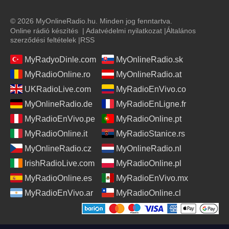
© 2026 MyOnlineRadio.hu. Minden jog fenntartva.
Online rádió készítés
|
Adatvédelmi nyilatkozat
|
Általános
szerződési feltételek
|
RSS
MyRadyoDinle.com
MyOnlineRadio.sk
MyRadioOnline.ro
MyOnlineRadio.at
UKRadioLive.com
MyRadioEnVivo.co
MyOnlineRadio.de
MyRadioEnLigne.fr
MyRadioEnVivo.pe
MyRadioOnline.pt
MyRadioOnline.it
MyRadioStanice.rs
MyOnlineRadio.cz
MyOnlineRadio.nl
IrishRadioLive.com
MyRadioOnline.pl
MyRadioOnline.es
MyRadioEnVivo.mx
MyRadioEnVivo.ar
MyRadioOnline.cl