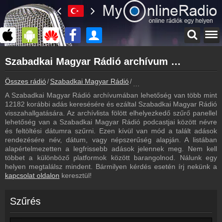
Főoldal
Szabadkai Magyar Rádió archívum - Szabadkai Magyar Rádió podcasts - Szabadkai Magyar Rádió visszahallgatás
myonlineradio.hu
Szabadkai Magyar Rádió
Összes rádió
Szabadkai Magyar Rádió
Szabadkai Magyar Rádió arc
Vissza a Szabadkai Magyar Rádió oldalára
A Szabadkai Magyar Rádió archívumában lehetőség van több mint
Bejelentkezés
12182 korábbi adás keresésére és ezáltal Szabadkai Magyar Rádió
Hozz létre saját fiókot!
visszahallgatására. Az archívlista fölött elhelyezkedő szűrő panellel
lehetőség van a Szabadkai Magyar Rádió podcastjai között névre
Műsorújság
és feltöltési dátumra szűrni. Ezen kívül van mód a talált adások
Szabadkai Magyar Rádió műsorai
rendezésére név, dátum, vagy népszerűség alapján. A listában
alapértelmezetten a legfrissebb adások jelennek meg. Nem kell
Kapcsolat
többet a különböző platformok között barangolnod. Nálunk egy
Írj nekünk!
helyen megtalálsz mindent. Bármilyen kérdés esetén írj nekünk a
kapcsolat oldalon
keresztül!
Partnerek
Rádiós partnerek
Szűrés
Rádió beágyazás
Ágyazd be weboldaladba