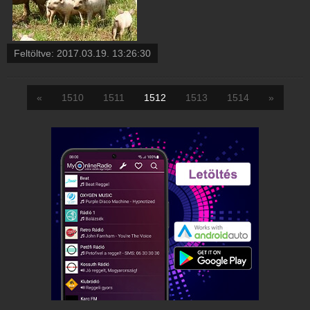
Feltöltve:
2017.03.19. 13:26:30
«
1510
1511
1512
1513
1514
»