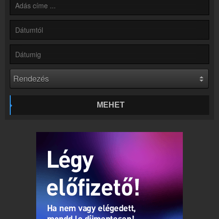
Online rádió készítés
Készítés lépésről lépésre
MEHET