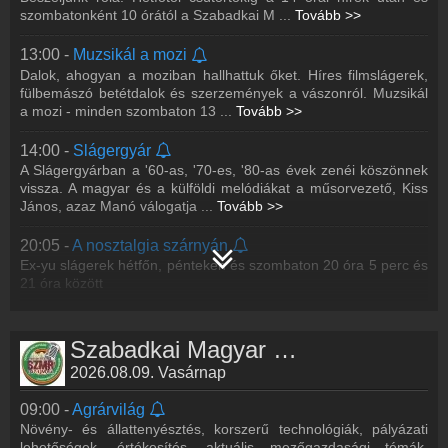
21 óra között
szombatonként 10 órától a Szabadkai M
...
Tovább >>
21:00 -
Esti koktél
13:00 -
Muzsikál a mozi
A legjobb retró slágerek, nem csak éjszakai baglyoknak. Minden
Dalok, ahogyan a moziban hallhattuk őket. Híres filmslágerek,
hétköznap 21 és 24 óra között.
fülbemászó betétdalok és szerzemények a vászonról. Muzsikál
a mozi - minden szombaton 13
...
Tovább >>
14:00 -
Slágergyár
A Slágergyárban a '60-as, '70-es, '80-as évek zenéi köszönnek
vissza. A magyar és a külföldi melódiákat a műsorvezető, Kiss
János, azaz Manó válogatja
...
Tovább >>
20:05 -
A nosztalgia szárnyán
Ex-yu slágerek hétfőn, pénteken és szombaton 20 óra 5 perc és
21 óra között
Szabadkai Magyar Rádió műsorai
2026.08.09. Vasárnap
09:00 -
Agrárvilág
Növény- és állattenyésztés, korszerű technológiák, pályázati
lehetőségek, értékesítés, aktuális mezőgazdasági témák.