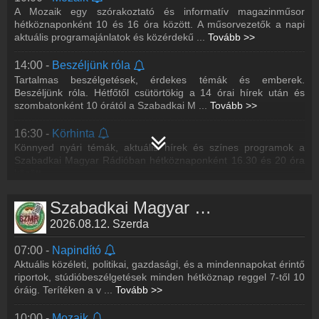
21:00 -
Esti koktél
A Mozaik egy szórakoztató és informatív magazinműsor
A legjobb retró slágerek, nem csak éjszakai baglyoknak. Minden
hétköznaponként 10 és 16 óra között. A műsorvezetők a napi
hétköznap 21 és 24 óra között.
aktuális programajánlatok és közérdekű
...
Tovább >>
14:00 -
Beszéljünk róla
Tartalmas beszélgetések, érdekes témák és emberek.
Beszéljünk róla. Hétfőtől csütörtökig a 14 órai hírek után és
szombatonként 10 órától a Szabadkai M
...
Tovább >>
16:30 -
Körhinta
Könnyed nyári témák, aktuális hírek és színes programok a
Szabadkai Magyar Rádióban hétköznaponként 16.30 és 20 óra
között.
21:00 -
Esti koktél
Szabadkai Magyar Rádió műsorai
A legjobb retró slágerek, nem csak éjszakai baglyoknak. Minden
2026.08.12. Szerda
hétköznap 21 és 24 óra között.
07:00 -
Napindító
Aktuális közéleti, politikai, gazdasági, és a mindennapokat érintő
riportok, stúdióbeszélgetések minden hétköznap reggel 7-től 10
óráig. Terítéken a v
...
Tovább >>
10:00 -
Mozaik