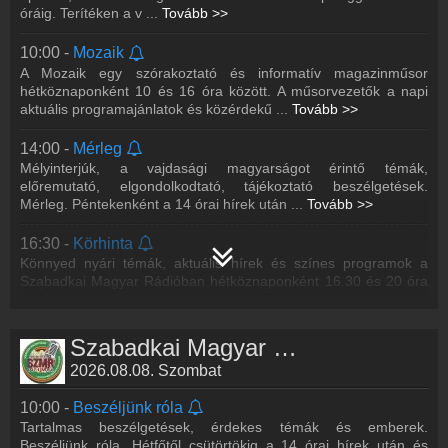
óráig. Terítéken a v
...
Tovább >>
10:00 -
Mozaik
A Mozaik egy szórakoztató és informatív magazinműsor
hétköznaponként 10 és 16 óra között. A műsorvezetők a napi
aktuális programajánlatok és közérdekű
...
Tovább >>
14:00 -
Mérleg
Mélyinterjúk, a vajdasági magyarságot érintő témák,
előremutató, elgondolkodtató, tájékoztató beszélgetések.
Mérleg. Péntekenként a 14 órai hírek után
...
Tovább >>
16:30 -
Körhinta
Könnyed nyári témák, aktuális hírek és színes programok a
Szabadkai Magyar Rádióban hétköznaponként 16.30 és 20 óra
között.
18:00 -
Hangjegykoktél
Szabadkai Magyar Rádió műsorai
Üdítő zenei turmix minden pénteken 18 órától a 107,1 MHz-en
2026.08.08. Szombat
Tomislav Jakovljević keverésében.
10:00 -
Beszéljünk róla
20:05 -
A nosztalgia szárnyán
Tartalmas beszélgetések, érdekes témák és emberek.
Ex-yu slágerek hétfőn, pénteken és szombaton 20 óra 5 perc és
Beszéljünk róla. Hétfőtől csütörtökig a 14 órai hírek után és