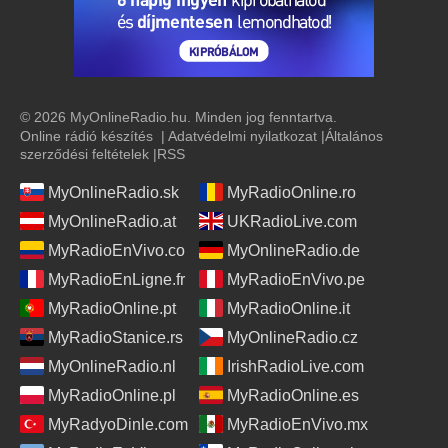
© 2026 MyOnlineRadio.hu. Minden jog fenntartva.
Online rádió készítés
|
Adatvédelmi nyilatkozat
|
Általános
szerződési feltételek
|
RSS
MyOnlineRadio.sk
MyRadioOnline.ro
MyOnlineRadio.at
UKRadioLive.com
MyRadioEnVivo.co
MyOnlineRadio.de
MyRadioEnLigne.fr
MyRadioEnVivo.pe
MyRadioOnline.pt
MyRadioOnline.it
MyRadioStanice.rs
MyOnlineRadio.cz
MyOnlineRadio.nl
IrishRadioLive.com
MyRadioOnline.pl
MyRadioOnline.es
MyRadyoDinle.com
MyRadioEnVivo.mx