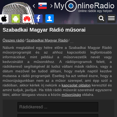
Főoldal
Szabadkai Magyar Rádió műsorai
myonlineradio.hu
Összes rádió
Szabadkai Magyar Rádió
Szabadkai Magyar Rádió mű
Szabadkai Magyar Rádió
Vissza a Szabadkai Magyar Rádió oldalára
Nálunk megtalálod egy hétre előre a Szabadkai Magyar Rádió
műsorprogramját és az ahhoz kapcsolódó legfontosabb
Bejelentkezés
információkat, mint például a műsorvezetők nevét vagy
Hozz létre saját fiókot!
kedvcsinálót a műsorokhoz. A rádióprogramok felett, a
rádiókereső segítségével át tudsz váltani másik rádióra, vagy a
Archívum
dátum mezővel be tudod állítani, hogy melyik naptól kezdve
Szabadkai Magyar Rádió korábbi adásai
mutassa a rádió programjait. Esetleg ha azt vetted észre, hogy a
műsorújságunkban nem az a műsor szerepel, ami épp szól a
Kapcsolat
rádióban, akkor kérlek írj nekünk a
kapcsolat oldalon
keresztül és
Írj nekünk!
amint tudjuk, javítjuk. Ha több rádió műsorát szeretnéd egyszerre
látni, akkor látogass vissza a közös
műsorújság
oldalra.
Partnerek
Rádiós partnerek
Rádió beágyazás
Ágyazd be weboldaladba