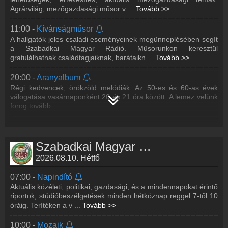
Agrárvilág, mezőgazdasági műsor v
...
Tovább >>
11:00 -
Kívánságműsor
A hallgatók jeles családi eseményeinek megünneplésében segít
a Szabadkai Magyar Rádió. Műsorunkon keresztül
gratulálhatnak családtagjaiknak, barátaikn
...
Tovább >>
20:00 -
Aranyalbum
Régi kedvencek, örökzöld melódiák. Az 50-es és 60-as évek
válogatása vasárnaponként 20 és 21 óra között. A lemez velünk
forog tovább.
Szabadkai Magyar Rádió műsorai
2026.08.10. Hétfő
07:00 -
Napindító
Aktuális közéleti, politikai, gazdasági, és a mindennapokat érintő
riportok, stúdióbeszélgetések minden hétköznap reggel 7-től 10
óráig. Terítéken a v
...
Tovább >>
10:00 -
Mozaik