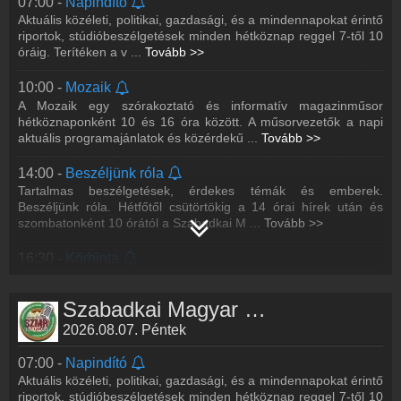
07:00 -
Napindító
Aktuális közéleti, politikai, gazdasági, és a mindennapokat érintő
riportok, stúdióbeszélgetések minden hétköznap reggel 7-től 10
óráig. Terítéken a v
...
Tovább >>
10:00 -
Mozaik
A Mozaik egy szórakoztató és informatív magazinműsor
hétköznaponként 10 és 16 óra között. A műsorvezetők a napi
aktuális programajánlatok és közérdekű
...
Tovább >>
14:00 -
Beszéljünk róla
Tartalmas beszélgetések, érdekes témák és emberek.
Beszéljünk róla. Hétfőtől csütörtökig a 14 órai hírek után és
szombatonként 10 órától a Szabadkai M
...
Tovább >>
16:30 -
Körhinta
Könnyed nyári témák, aktuális hírek és színes programok a
Szabadkai Magyar Rádióban hétköznaponként 16.30 és 20 óra
Szabadkai Magyar Rádió műsorai
között.
2026.08.07. Péntek
21:00 -
Esti koktél
- LIVE
07:00 -
Napindító
A legjobb retró slágerek, nem csak éjszakai baglyoknak. Minden
Aktuális közéleti, politikai, gazdasági, és a mindennapokat érintő
hétköznap 21 és 24 óra között.
riportok, stúdióbeszélgetések minden hétköznap reggel 7-től 10