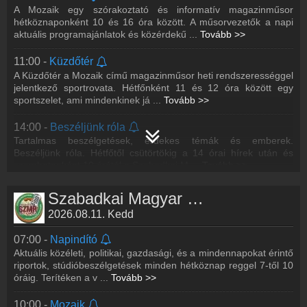
A Mozaik egy szórakoztató és informatív magazinműsor
hétköznaponként 10 és 16 óra között. A műsorvezetők a napi
aktuális programajánlatok és közérdekű
...
Tovább >>
11:00 -
Küzdőtér
A Küzdőtér a Mozaik című magazinműsor heti rendszerességgel
jelentkező sportrovata. Hétfőnként 11 és 12 óra között egy
sportszelet, ami mindenkinek já
...
Tovább >>
14:00 -
Beszéljünk róla
Tartalmas beszélgetések, érdekes témák és emberek.
Beszéljünk róla. Hétfőtől csütörtökig a 14 órai hírek után és
szombatonként 10 órától a Szabadkai M
...
Tovább >>
16:30 -
Körhinta
Szabadkai Magyar Rádió műsorai
Könnyed nyári témák, aktuális hírek és színes programok a
2026.08.11. Kedd
Szabadkai Magyar Rádióban hétköznaponként 16.30 és 20 óra
között.
07:00 -
Napindító
Aktuális közéleti, politikai, gazdasági, és a mindennapokat érintő
20:05 -
A nosztalgia szárnyán
riportok, stúdióbeszélgetések minden hétköznap reggel 7-től 10
Ex-yu slágerek hétfőn, pénteken és szombaton 20 óra 5 perc és
óráig. Terítéken a v
...
Tovább >>
21 óra között
10:00 -
Mozaik