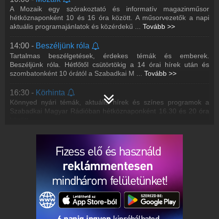
A Mozaik egy szórakoztató és informatív magazinműsor
hétköznaponként 10 és 16 óra között. A műsorvezetők a napi
aktuális programajánlatok és közérdekű
...
Tovább >>
14:00 -
Beszéljünk róla
Tartalmas beszélgetések, érdekes témák és emberek.
Beszéljünk róla. Hétfőtől csütörtökig a 14 órai hírek után és
szombatonként 10 órától a Szabadkai M
...
Tovább >>
16:30 -
Körhinta
Könnyed nyári témák, aktuális hírek és színes programok a
Szabadkai Magyar Rádióban hétköznaponként 16.30 és 20 óra
között.
21:00 -
Esti koktél
A legjobb retró slágerek, nem csak éjszakai baglyoknak. Minden
hétköznap 21 és 24 óra között.