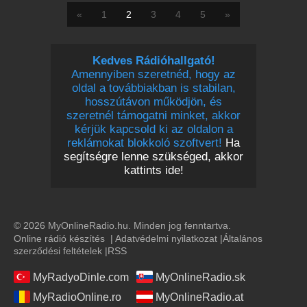
«
1
2
3
4
5
»
Kedves Rádióhallgató!
Amennyiben szeretnéd, hogy az
oldal a továbbiakban is stabilan,
hosszútávon működjön, és
szeretnél támogatni minket, akkor
kérjük kapcsold ki az oldalon a
reklámokat blokkoló szoftvert!
Ha
segítségre lenne szükséged, akkor
kattints ide!
© 2026 MyOnlineRadio.hu. Minden jog fenntartva.
Online rádió készítés
|
Adatvédelmi nyilatkozat
|
Általános
szerződési feltételek
|
RSS
MyRadyoDinle.com
MyOnlineRadio.sk
MyRadioOnline.ro
MyOnlineRadio.at