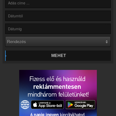
Online rádió készítés
Készítés lépésről lépésre
MEHET