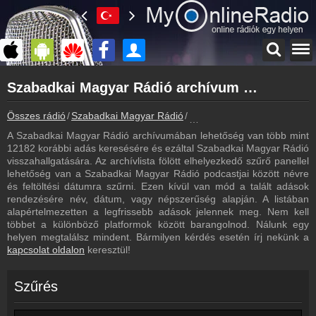
Főoldal
Szabadkai Magyar Rádió archívum - Szabadkai Magyar Rádió podcasts - Szabadkai Magyar Rádió visszahallgatás
myonlineradio.hu
Szabadkai Magyar Rádió
Összes rádió
Szabadkai Magyar Rádió
Szabadkai Magyar Rádió arc
Vissza a Szabadkai Magyar Rádió oldalára
A Szabadkai Magyar Rádió archívumában lehetőség van több mint
Bejelentkezés
12182 korábbi adás keresésére és ezáltal Szabadkai Magyar Rádió
Hozz létre saját fiókot!
visszahallgatására. Az archívlista fölött elhelyezkedő szűrő panellel
lehetőség van a Szabadkai Magyar Rádió podcastjai között névre
Műsorújság
és feltöltési dátumra szűrni. Ezen kívül van mód a talált adások
Szabadkai Magyar Rádió műsorai
rendezésére név, dátum, vagy népszerűség alapján. A listában
alapértelmezetten a legfrissebb adások jelennek meg. Nem kell
Kapcsolat
többet a különböző platformok között barangolnod. Nálunk egy
Írj nekünk!
helyen megtalálsz mindent. Bármilyen kérdés esetén írj nekünk a
kapcsolat oldalon
keresztül!
Partnerek
Rádiós partnerek
Szűrés
Rádió beágyazás
Ágyazd be weboldaladba