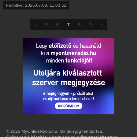
Feltöltve:
2026.07.09. 11:03:52
«
5
6
7
8
9
»
© 2026 MyOnlineRadio.hu. Minden jog fenntartva.