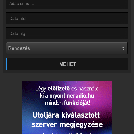
Online rádió készítés
Készítés lépésről lépésre
MEHET