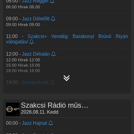
06:00 -
Jazz Reggel
koncertje
06:00 Hírek 06:00
I. A Tóth Viktor Tercett koncertje
Tagjai: Tóth Viktor (altszaxofon), Szandai Mátyás (bőgő), Hamid
09:00 -
Jazz Délelőtt
Drake (dob)
09:00 Hírek 09:00
(Szeged, Ifjúsági Ház, 2016. nove
...
Tovább >>
11:00 -
Szakcsi+ Vendég: Barakonyi Brúnó /Nyári
21:30 -
Jazzkoncertek II. A Szabó Dániel Quintet
válogatás/
koncertje
A Szabó Dániel Quintet koncertje
12:00 -
Jazz Délután
Tagjai: Szabó Dániel (zongora), Bacsó Kristóf, Zana Zoltán
12:00 Hírek 12:00
(szaxofon), Szandai Mátyás (bőgő), Juhász Márton (dob)<
...
15:00 Hírek 15:00
Tovább >>
18:00 Hírek 18:00
23:00 -
Jazzlabor
19:00 -
Jazzpodcast
20:00 -
Jazzkoncertek I. A Baló István Projekt és az
Intersection Group koncertje
Szakcsi Rádió műsorai
I. A Baló István Projekt koncertje
Tagjai: Baló István (ének, próza, dob), Mester Dániel, Ördög
2026.08.11. Kedd
Krisztián (szaxofon), Baló Sámuel (zongora), Miskol
...
Tovább >>
00:00 -
Jazz Hajnal