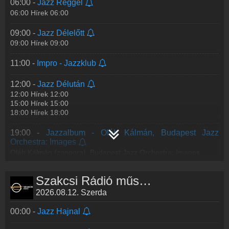
21:30 -
Jazzkoncertek II. Szakcsi Jazz All Stars – A
06:00 -
Jazz Reggel
Szakcsi Jazz Egyesület koncertje
06:00 Hírek 06:00
Szakcsi Jazz All Stars – A Szakcsi Jazz Egyesület koncertje
(MOM Kulturális Központ, 2025. március 1.)
09:00 -
Jazz Délelőtt
1. Gingerbread Boy
09:00 Hírek 09:00
2. Remembering
3
...
Tovább >>
11:00 -
Impro - Jazzklub
23:00 -
Jazzlabor
12:00 -
Jazz Délután
12:00 Hírek 12:00
15:00 Hírek 15:00
18:00 Hírek 18:00
19:00 -
Jazzalbum - Oláh Kálmán, Budapest Jazz
Orchestra: Images
Oláh Kálmán (zongora), Budapest Jazz Orchestra: Images
1. Images For Jazz Orchestra Part One: The Metropolis [For
Béla Bartók]
Szakcsi Rádió műsorai
2. Images for Jaz
...
Tovább >>
2026.08.12. Szerda
20:00 -
Jazzkoncertek I. Az Ambrose Akinmusire Quartet
koncertje
00:00 -
Jazz Hajnal
Az Ambrose Akinmusire Quartet koncertje
Tagjai: Ambrose Akinmusire (trombita), Sam Harris (zongora),