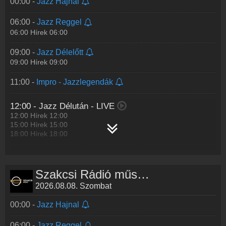
00:00 -
Jazz Hajnal
06:00 -
Jazz Reggel
06:00 Hírek 06:00
09:00 -
Jazz Délelőtt
09:00 Hírek 09:00
11:00 -
Impro - Jazzlegendák
12:00 -
Jazz Délután
- LIVE
12:00 Hírek 12:00
15:00 Hírek 15:00
18:00 Hírek 18:00
19:00 -
Jazzkedvencek - Oláh Dezső /Nyári válogatás/
Szakcsi Rádió műsorai
20:00 -
Jazzkoncertek I. A Kőszegi Rhythm and Brass és
a Kőszegi-László-Lattmann Trió koncertje
2026.08.08. Szombat
I. A Kőszegi Rhythm and Brass koncertje
Tagjai: Kőszegi Imre (dob), Bacsó Kristóf, Molnár Sándor
00:00 -
Jazz Hajnal
(szaxofon), Orbán György (bőgő)
(Opus Jazz Club
...
Tovább >>
06:00 -
Jazz Reggel