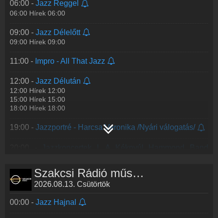
06:00 -
Jazz Reggel
Harish Raghavan (bőgő), Justin Brown (dob)
06:00 Hírek 06:00
...
Tovább >>
09:00 -
Jazz Délelőtt
21:30 -
Jazzkoncertek II. A Tilia és a Vinum de Cupa
09:00 Hírek 09:00
Quintet koncertje
I. A Tilia koncertje
11:00 -
Impro - All That Jazz
Tagjai: Hárs Róza (ének), Nagy Czirok Csaba (tenorszaxofon),
Kapolcsi-Szabó Levente (billentyűs hangsuzerek), ifj. Suke
12:00 -
Jazz Délután
Sándor
...
Tovább >>
12:00 Hírek 12:00
15:00 Hírek 15:00
23:00 -
Jazzlabor
18:00 Hírek 18:00
19:00 -
Jazzportré - Harcsa Veronika /Nyári válogatás/
20:00 -
Jazzkoncertek I. A Kéknyúl Hammond Band
koncertje, majd Thelonious Monk: Round About Midnight
Szakcsi Rádió műsorai
I. A Kéknyúl Hammond Band koncertje
Tagjai: Andrew Hefler (ének), Premecz Mátyás (Hammond
2026.08.13. Csütörtök
orgona), Csókás Zsolt (gitár), Puskás Csaba (trombita), J
...
Tovább >>
00:00 -
Jazz Hajnal