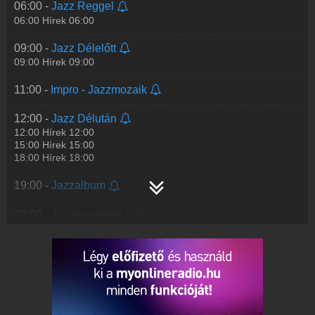
21:30 -
Jazzkoncertek II. A Snétberger Trió koncertje
06:00 -
Jazz Reggel
A Snétberger Trió koncertje
06:00 Hírek 06:00
Tagjai: Snétberger Ferenc (gitár), Anders Jormin (bőgő), Joey
Baron (dob)
09:00 -
Jazz Délelőtt
Km.: Balogh Máté (szopránszaxofon), Matthi
...
Tovább >>
09:00 Hírek 09:00
23:00 -
Jazzlabor
11:00 -
Impro - Jazzmozaik
12:00 -
Jazz Délután
12:00 Hírek 12:00
15:00 Hírek 15:00
18:00 Hírek 18:00
19:00 -
Jazzalbum
20:00 -
Jazzkoncertek I.
21:30 -
Jazzkoncertek II. Pege Aladár nagybőgő-koncertje
és a Szakcsi Lakatos Róbert Trió koncertje
I. Pege Aladár nagybőgő-koncertje
Km.: Erdélyi László (zongora), Tóth Sándor (szaxofon), Horányi
Sándor (gitár), Sramkó János (dob)
(Magyar Rádi
...
Tovább >>