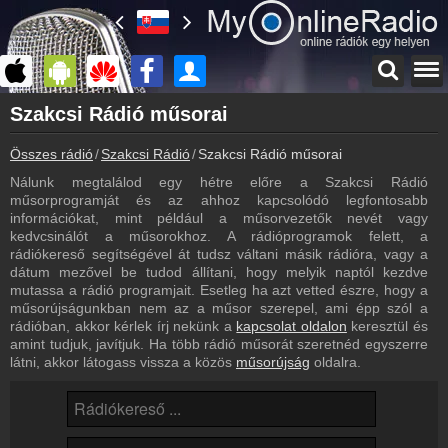
Főoldal
Szakcsi Rádió műsorai
myonlineradio.hu
Összes rádió
Szakcsi Rádió
Szakcsi Rádió műsorai
Szakcsi Rádió
Vissza a Szakcsi Rádió oldalára
Nálunk megtalálod egy hétre előre a Szakcsi Rádió
műsorprogramját és az ahhoz kapcsolódó legfontosabb
Bejelentkezés
információkat, mint például a műsorvezetők nevét vagy
Hozz létre saját fiókot!
kedvcsinálót a műsorokhoz. A rádióprogramok felett, a
rádiókereső segítségével át tudsz váltani másik rádióra, vagy a
Most szól
dátum mezővel be tudod állítani, hogy melyik naptól kezdve
Tudd meg mi szólt eddig
mutassa a rádió programjait. Esetleg ha azt vetted észre, hogy a
műsorújságunkban nem az a műsor szerepel, ami épp szól a
Archívum
rádióban, akkor kérlek írj nekünk a
kapcsolat oldalon
keresztül és
Szakcsi Rádió korábbi adásai
amint tudjuk, javítjuk. Ha több rádió műsorát szeretnéd egyszerre
látni, akkor látogass vissza a közös
műsorújság
oldalra.
Hírek
Szakcsi Rádió kapcsolatos hírek
Kapcsolat
Írj nekünk!