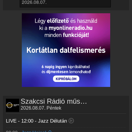
Partnerek
Rádiós partnerek
Rádió beágyazás
Ágyazd be weboldaladba
Online rádió készítés
Készítés lépésről lépésre
Szakcsi Rádió műsorai
2026.08.07. Péntek
LIVE - 12:00 -
Jazz Délután