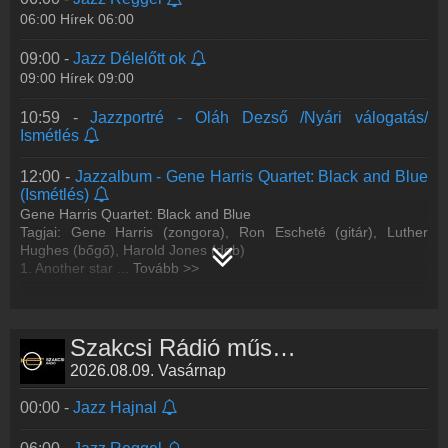
06:00 Hírek 06:00
21:30 -
Jazzkoncertek II. A Sárik Péter Trió koncertje
A Sárik Péter Trió koncertje
09:00 -
Jazz Délelőtt ok
Tagjai: Sárik Péter (zongora), Fonay Tibor (bőgő), Gálfi Attila
09:00 Hírek 09:00
(dob)
(Opus Jazz Club, 2023. augusztus 30.)
10:59 -
Jazzportré - Oláh Dezső /Nyári válogatás/
1. A
...
Tovább >>
Ismétlés
23:00 -
Jazzlabor
12:00 -
Jazzalbum - Gene Harris Quartet: Black and Blue
(Ismétlés)
Gene Harris Quartet: Black and Blue
Tagjai: Gene Harris (zongora), Ron Escheté (gitár), Luther
Hughes (bőgő), Harold Jones (dob)
1. Another star
...
Tovább >>
13:00 -
Jazz Délután
15:00 Hírek 15:00
Szakcsi Rádió műsorai
18:00 Hírek 18:00
2026.08.09. Vasárnap
19:00 -
Jazz - Akusztik: Poetas
00:00 -
Jazz Hajnal
20:00 -
Jazzkoncertek I. A Pflum Orsi Quintet koncertje,
majd Oláh Dezső: Around My Solar