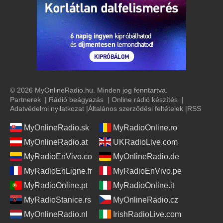
23:00 -
Jazzlabor
© 2026 MyOnlineRadio.hu. Minden jog fenntartva.
Partnerek
|
Rádió beágyazás
|
Online rádió készítés
|
Adatvédelmi nyilatkozat
|
Általános szerződési feltételek
|
RSS
MyOnlineRadio.sk
MyRadioOnline.ro
MyOnlineRadio.at
UKRadioLive.com
MyRadioEnVivo.co
MyOnlineRadio.de
MyRadioEnLigne.fr
MyRadioEnVivo.pe
MyRadioOnline.pt
MyRadioOnline.it
MyRadioStanice.rs
MyOnlineRadio.cz
MyOnlineRadio.nl
IrishRadioLive.com