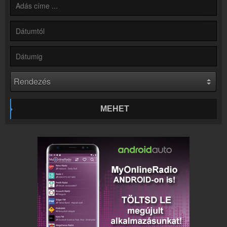
Rádió beágyazás
Ágyazd be weboldaladba
Online rádió készítés
Készítés lépésről lépésre
MEHET