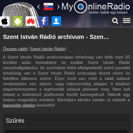
Főoldal
Szent István Rádió archívum - Szent István Rádió podcasts - Szent István Rádió visszahallgatás
myonlineradio.hu
Szent István Rádió
Összes rádió
Szent István Rádió
Szent István Rádió archívum - Pod
Vissza a Szent István Rádió oldalára
A Szent István Rádió archívumában lehetőség van több mint 93
Bejelentkezés
korábbi adás keresésére és ezáltal Szent István Rádió
Hozz létre saját fiókot!
visszahallgatására. Az archívlista fölött elhelyezkedő szűrő panellel
lehetőség van a Szent István Rádió podcastjai között névre és
Frekvenciák
feltöltési dátumra szűrni. Ezen kívül van mód a talált adások
Szent István Rádió frekvencia
rendezésére név, dátum, vagy népszerűség alapján. A listában
alapértelmezetten a legfrissebb adások jelennek meg. Nem kell
Műsorújság
többet a különböző platformok között barangolnod. Nálunk egy
Szent István Rádió műsorai
helyen megtalálsz mindent. Bármilyen kérdés esetén írj nekünk a
kapcsolat oldalon
keresztül!
Kapcsolat
Írj nekünk!
Szűrés
Partnerek
Rádiós partnerek