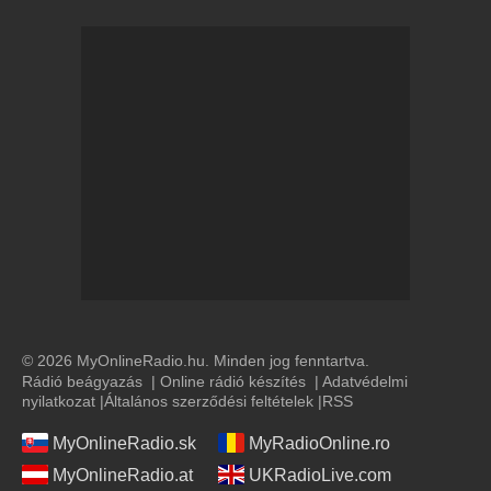
© 2026 MyOnlineRadio.hu. Minden jog fenntartva.
Rádió beágyazás
|
Online rádió készítés
|
Adatvédelmi
nyilatkozat
|
Általános szerződési feltételek
|
RSS
MyOnlineRadio.sk
MyRadioOnline.ro
MyOnlineRadio.at
UKRadioLive.com