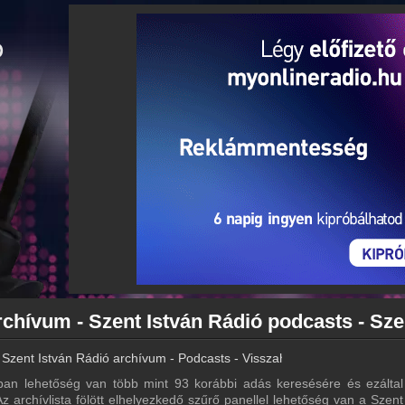
Szent István Rádió archívum - Podcasts - Visszahallgatás
ban lehetőség van több mint 93 korábbi adás keresésére és ezáltal
z archívlista fölött elhelyezkedő szűrő panellel lehetőség van a Szent