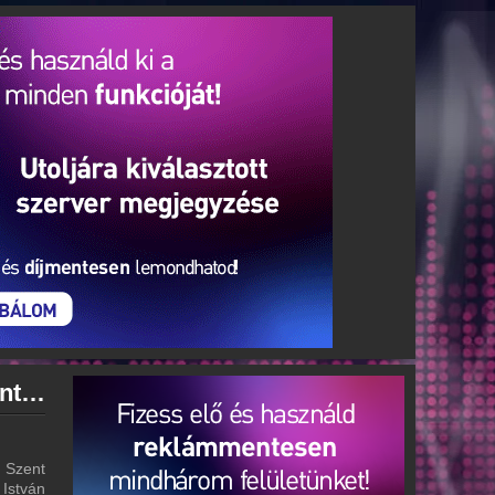
Szent István Rádió archívum - Szent István Rádió podcasts - Szent István Rádió visszahallgatás
 Szent
 István