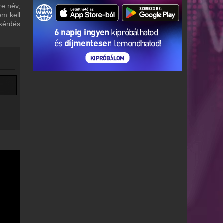
re név,
em kell
 kérdés