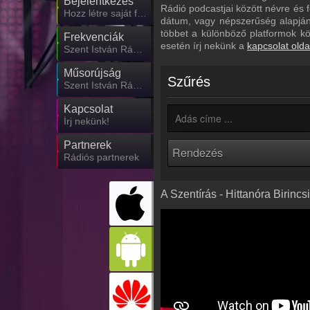
Bejelentkezés
Rádió podcastjai között névre és f
Hozz létre saját fiókot!
dátum, vagy népszerűség alapján.
többet a különböző platformok k
Frekvenciák
esetén írj nekünk a
kapcsolat olda
Szent István Rádió frekvencia
Műsorújság
Szűrés
Szent István Rádió műsorai
Kapcsolat
Írj nekünk!
Partnerek
Rádiós partnerek
A Szentírás - Hittanóra Birinc