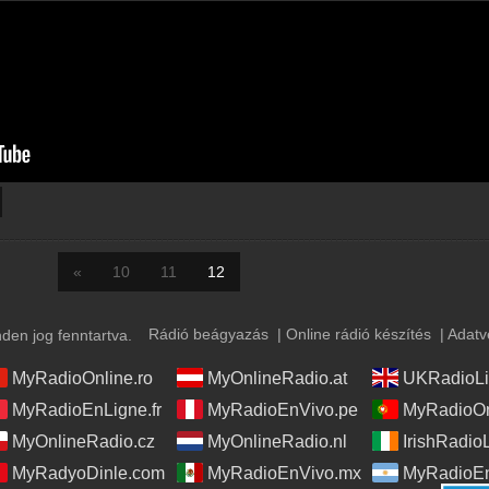
«
10
11
12
Rádió beágyazás
|
Online rádió készítés
|
Adatv
en jog fenntartva.
MyRadioOnline.ro
MyOnlineRadio.at
UKRadioLi
MyRadioEnLigne.fr
MyRadioEnVivo.pe
MyRadioOn
MyOnlineRadio.cz
MyOnlineRadio.nl
IrishRadio
MyRadyoDinle.com
MyRadioEnVivo.mx
MyRadioEn