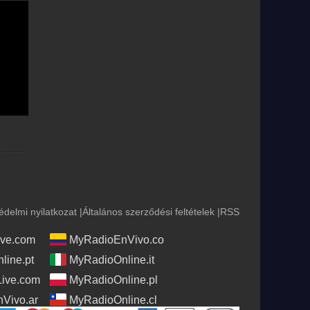
édelmi nyilatkozat
|
Általános szerződési feltételek
|
RSS
ve.com
MyRadioEnVivo.co
line.pt
MyRadioOnline.it
Live.com
MyRadioOnline.pl
Vivo.ar
MyRadioOnline.cl