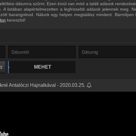
eltöltési dátumra szűrni. Ezen kívül van mód a talált adások rendezésé
 A listában alapértelmezetten a legfrissebb adások jelennek meg. N
özött barangolnod. Nálunk egy helyen megtalálsz mindent. Bármilyen
lon
keresztül!
MEHET
sikné Antalóczi Hajnalkával - 2020.03.25.