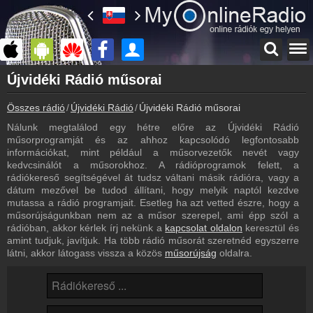
Főoldal
Újvidéki Rádió műsorai
myonlineradio.hu
Összes rádió
Újvidéki Rádió
Újvidéki Rádió műsorai
Újvidéki Rádió
Vissza az Újvidéki Rádió oldalára
Nálunk megtalálod egy hétre előre az Újvidéki Rádió
műsorprogramját és az ahhoz kapcsolódó legfontosabb
Bejelentkezés
információkat, mint például a műsorvezetők nevét vagy
Hozz létre saját fiókot!
kedvcsinálót a műsorokhoz. A rádióprogramok felett, a
rádiókereső segítségével át tudsz váltani másik rádióra, vagy a
Frekvenciák
dátum mezővel be tudod állítani, hogy melyik naptól kezdve
Újvidéki Rádió frekvencia
mutassa a rádió programjait. Esetleg ha azt vetted észre, hogy a
műsorújságunkban nem az a műsor szerepel, ami épp szól a
Kapcsolat
rádióban, akkor kérlek írj nekünk a
kapcsolat oldalon
keresztül és
Írj nekünk!
amint tudjuk, javítjuk. Ha több rádió műsorát szeretnéd egyszerre
látni, akkor látogass vissza a közös
műsorújság
oldalra.
Partnerek
Rádiós partnerek
Rádió beágyazás
Ágyazd be weboldaladba