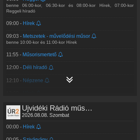
benne 06:00-kor, 06:30-kor és 08:00-kor Hírek, 07:00-kor
Reggeli híradó
09:00 -
Hírek
09:03 -
Metszetek - művelődési műsor
benne 10:00-kor és 11:00-kor Hírek
11:55 -
Műsorismertető
12:00 -
Déli híradó
12:10 -
Népzene
13:00 -
Hírek
13:03 -
Vajdaságon át
Újvidéki Rádió műsorai
benne 14:00-kor Hírek
2026.08.08. Szombat
15:00 -
Délutáni híradó
00:00 -
Hírek
15:30 -
Műsorismertető
00:05 -
Szivárvány