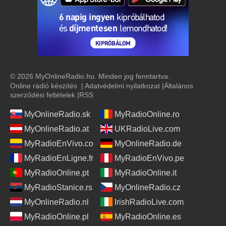
21:30 -
Késő esti híradó
13:03 -
Vajdaságon át
benne 14:00-kor Hírek
21:40 -
Összhang
15:00 -
Délutáni híradó
23:00 -
Hírek
15:30 -
Műsorismertető
23:05 -
Kis éji zene
© 2026 MyOnlineRadio.hu. Minden jog fenntartva.
15:35 -
Heti klasszikus
Online rádió készítés
|
Adatvédelmi nyilatkozat
|
Általános
szerződési feltételek
|
RSS
16:00 -
Lírai percek
MyOnlineRadio.sk
MyRadioOnline.ro
16:30 -
Hírek
MyOnlineRadio.at
UKRadioLive.com
16:35 -
MyRadioEnVivo.co
MyOnlineRadio.de
mesejáték
MyRadioEnLigne.fr
MyRadioEnVivo.pe
17:30 -
Hírek
MyRadioOnline.pt
MyRadioOnline.it
MyRadioStanice.rs
MyOnlineRadio.cz
17:35 -
Horizont
MyOnlineRadio.nl
IrishRadioLive.com
18:00 -
Durindó
MyRadioOnline.pl
MyRadioOnline.es