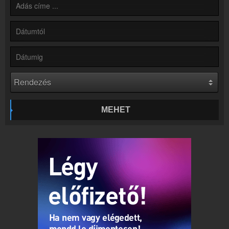
Partnerek
Rádiós partnerek
Rádió beágyazás
Ágyazd be weboldaladba
Online rádió készítés
Készítés lépésről lépésre
MEHET