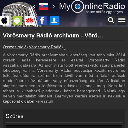
Főoldal
Vörösmarty Rádió archívum - Vörösmarty Rádió podcasts - Vörösmarty Rádió visszahallgatás
myonlineradio.hu
Vörösmarty Rádió
Összes rádió
Vörösmarty Rádió
Vörösmarty Rádió archívum - Podca
Vissza a Vörösmarty Rádió oldalára
A Vörösmarty Rádió archívumában lehetőség van több mint 2614
Bejelentkezés
korábbi adás keresésére és ezáltal Vörösmarty Rádió
Hozz létre saját fiókot!
visszahallgatására. Az archívlista fölött elhelyezkedő szűrő panellel
lehetőség van a Vörösmarty Rádió podcastjai között névre és
Most szól
feltöltési dátumra szűrni. Ezen kívül van mód a talált adások
Tudd meg mi szólt eddig
rendezésére név, dátum, vagy népszerűség alapján. A listában
alapértelmezetten a legfrissebb adások jelennek meg. Nem kell
Műsorújság
többet a különböző platformok között barangolnod. Nálunk egy
Vörösmarty Rádió műsorai
helyen megtalálsz mindent. Bármilyen kérdés esetén írj nekünk a
kapcsolat oldalon
keresztül!
Hírek
Vörösmarty Rádió kapcsolatos hírek
Szűrés
Kapcsolat
Írj nekünk!