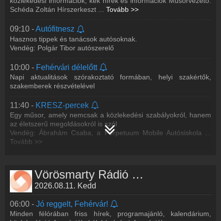
közlekedési információk, kék hírek és információk Műsorvezető:
13:05 -
A táncdalfesztiváloktól napjainkig
Schéda Zoltán Hírszerkeszt
...
Tovább >>
20:05 -
Fehérvári beszélgetések
Zenei időutazás – magyar előadók és dalaik történetét
Szerkesztő: Gemeiner Lajos
ismerhetik meg 1968-tól napjainkig.
09:10 -
Autófitnesz
Vendég: Kiss György
Hasznos tippek és tanácsok autósoknak.
Vendég: Polgár Tibor autószerelő
14:10 -
Zeneturmix
Fókuszban a ’80-as és ’90-es évek zenészei, slágerei.
10:00 -
Fehérvári délelőtt
Népszerűsítjük a hazai és külföldi előadók dalait, bemutatjuk a
Napi aktualitások szórakoztató formában, helyi szakértők,
helyi énekesek, együttesek pálya
...
Tovább >>
szakemberek részvételével
18:10 -
Fehérvári beszélgetések
11:40 -
KRESZ-percek
Szerkesztő: Palkó Zsuzsi
Egy műsor, amely nemcsak a közlekedési szabályokról, hanem
az életszerű megoldásokról is szól
19:10 -
Fehérvári beszélgetések
Vendég: Ábrahám Csaba, a Perpetuum Mobile Autósiskola
...
Szerkesztő: Sasvári Csilla
Tovább >>
20:10 -
Fehérvári beszélgetések
12:10 -
Második terítés
Szerkesztő: Gemeiner Lajos
Az ebédidőben jelentkező műsorban Kériné Anita szakáccsal,
Vörösmarty Rádió műsorai
Tőkés Dániel és Volenter István séffel, valamint Karetka Katalin
2026.08.11. Kedd
cukrásszal beszélgetünk a
...
Tovább >>
06:00 -
Jó reggelt, Fehérvár!
13:00 -
Hírek félóránként
Minden félórában friss hírek, programajánló, kalendárium,
Székesfehérvár és adáskörzetünk közéleti, politikai, gazdasági,