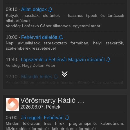
09:10 -
Állati dolgok
Kutyák, macskák, elefántok – hasznos tippek és tanácsok
állattartóknak
Vendég: Lorászkó Gábor állatorvos, egyetemi tanár
10:00 -
Fehérvári délelőtt
Napi aktualitások szórakoztató formában, helyi szakértők,
szakemberek részvételével
11:40 -
Lapszemle a Fehérvár Magazin írásaiból
Vendég: Nagy Zoltán Péter
12:10 -
Második terítés
Az ebédidőben jelentkező műsorban Kériné Anita szakáccsal,
Tőkés Dániel és Volenter István séffel, valamint Karetka Katalin
cukrásszal beszélgetünk a
...
Tovább >>
Vörösmarty Rádió műsorai
13:00 -
Hírek félóránként
2026.08.07. Péntek
Székesfehérvár és adáskörzetünk közéleti, politikai, gazdasági,
kulturális információi
06:00 -
Jó reggelt, Fehérvár!
Minden félórában friss hírek, programajánló, kalendárium,
13:10 -
A Városgondnokság műsora
közlekedési információk, kék hírek és információk.