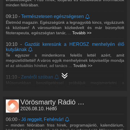
témákkal Pap Csilla személytervezési szaktanácsadóval és
minden félórában.
Palkó Zsuzsival
09:10 -
Természetesen egészségesen
13:40 -
Zöldellő utakon
Életmód magazin. Egészségünk a legnagyobb kincs, vigyázzunk
Környezettudatos, zöld magazin a Zöldellő Sárrét Egyesület
rá közösen! A városunkban közkedvelt és már bizonyított
közreműködésével. Kecskés Tímea, Németh Vera és Tóthné
fitoterapeuta, egészségtan tanár,
...
Tovább >>
Balázs Kata hozzák a hétköznapi péld
...
Tovább >>
10:10 -
Gazdát keresünk a HEROSZ menhelyén élő
15:10 -
Hűha! (Technológia és tudomány érthetően)
kutyáknak
Tudományos műsorunkban Theisz György fizikussal,
Te egyszer s mindenkorra felelős lettél azért, amit
fizikatanárral beszélgetünk a technológia, a tudomány világáról
megszelídítettél! A város egyik menhelyének képviselője mondja
egy laikus kérdésein át megvilágítva
...
Tovább >>
el az aktualitás híreket, ad tanács
...
Tovább >>
16:40 -
Lokálpatrióta
11:10 -
Zenéről szóban
Időutazásra invitáljuk a hallgatókat! A műsor legfontosabb
Műsorunkban beszélgetéssel próbáljuk megismertetni a
célkitűzése, hogy a Fehérváron élők vagy a várost megismerni
klasszikus zenét. Az Alba Regia Szimfonikus Zenekar
kívánó hallgatók szakértők seg
...
Tovább >>
kiválóságai érthető, befogadható információt
...
Tovább >>
Vörösmarty Rádió műsorai
18:10 -
Fehérvári beszélgetések
12:10 -
Csak stílusosan!
Szerkesztő: Palkó Zsuzsi
2026.08.10. Hétfő
Mitől leszek csinos? Milyen szín áll jól? Milyen az alakom és arra
milyen szabású ruha való? – mindannyian szeretnénk külsőnket
19:10 -
Fehérvári beszélgetések
06:00 -
Jó reggelt, Fehérvár!
nemcsak rendben tudni,
...
Tovább >>
Szerkesztő: Sasvári Csilla
– minden félórában friss hírek, programajánló, kalendárium,