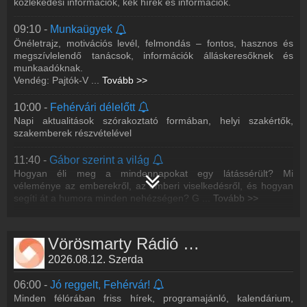
közlekedési információk, kék hírek és információk.
kulturális információi
09:10 -
Munkaügyek
14:10 -
Mentés másként
Önéletrajz, motivációs levél, felmondás – fontos, hasznos és
Vendég: Koppán Viktor tűzvédelmi főelőadó és Pápai Imre
megszívlelendő tanácsok, információk álláskeresőknek és
emeritus mentőtiszt
munkaadóknak.
Vendég: Pajtók-V
...
Tovább >>
15:00 -
Hírek 15 órakor
Fehérvárról szól – a legfrissebb információk a város és
10:00 -
Fehérvári délelőtt
Fehérvár környéki települések mindennapjairól.
Napi aktualitások szórakoztató formában, helyi szakértők,
Készült a Médiatanács támogatásával, a Média
...
Tovább >>
szakemberek részvételével
16:10 -
Dojo önvédelmi és távol-keleti harcművészeti
11:40 -
Gábor szerint a világ
magazin
Hogyan éli meg a mindennapokat egy látássérült? Mi
A dódzsó vagy dojo az edzőterem elnevezése a japán
véleménye az emberekről, az emberi viselkedésről, és hogyan
harcművészetekben. Szó szerinti fordításban az „út követésére
segíti át a humora minden nehézségen? G
...
Tovább >>
szolgáló hely”, „a megvilágosodás útj
...
Tovább >>
12:10 -
Második terítés
17:10 -
A termőföldtől az asztalig
Az ebédidőben jelentkező műsorban Kériné Anita szakáccsal,
Vörösmarty Rádió műsorai
Vendég: Sziebert Gergely, a Fejér Vármegyei Kormányhivatal
Tőkés Dániel és Volenter István séffel, valamint Karetka Katalin
Agrárügyi Főosztályának vezetője, főállatorvos
2026.08.12. Szerda
cukrásszal beszélgetünk a
...
Tovább >>
18:10 -
Fehérvári beszélgetések
06:00 -
Jó reggelt, Fehérvár!
13:00 -
Hírek félóránként
Szerkesztő: Palkó Zsuzsi
Minden félórában friss hírek, programajánló, kalendárium,
Székesfehérvár és adáskörzetünk közéleti, politikai, gazdasági,