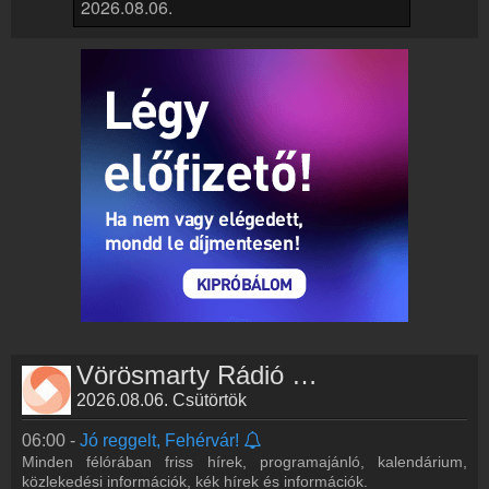
Partnerek
Rádiós partnerek
Rádió beágyazás
Ágyazd be weboldaladba
Online rádió készítés
Készítés lépésről lépésre
Vörösmarty Rádió műsorai
2026.08.06. Csütörtök
06:00 -
Jó reggelt, Fehérvár!
Minden félórában friss hírek, programajánló, kalendárium,
közlekedési információk, kék hírek és információk.