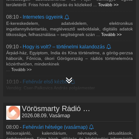
Készült a Médiatanács támogatásával, a Média
...
Tovább >>
területéről. Friss hírek, időjárás és közleked
...
Tovább >>
17:10 -
Filmkocka
Vendég: Kalmár Ádám
15:35 -
Vállalkozás és marketing
08:10 -
Internetes ügyeink
E-kereskedelem, adatvédelem, elektronikus
18:10 -
Zöldellő utakon
16:10 -
Fehérvár első kézből
ingatlannyilvántartás, megtévesztő weboldalak, digitális adatok
Környezettudatos, zöld magazin a Zöldellő Sárrét Egyesület
Vendég: Cser-Palkovics András polgármester
titkossága, felhasználása – segítségnek szán
...
Tovább >>
közreműködésével. Kecskés Tímea, Németh Vera és Tóthné
Balázs Kata hozzák a hétköznapi péld
...
Tovább >>
17:10 -
Nézőpontok
09:10 -
Hogy is volt? – történelmi kalandozás
Palkó Zsuzsi vendégei: Kerecsényi Gergely, Pécsi Bálint,
Árpád-ház, Egyiptom, India és Kína történelme, a görög-perzsa
19:10 -
Fehérvári beszélgetések – Aranymetszés
Gerencsér István (Gege)
háborúk, Főnícia, ókori Görögország – rádiós történelemóra
Szerkesztő: Sasvári Csilla
közérthetően, mindenkinek
18:10 -
Életritmus
...
Tovább >>
20:10 -
Fehérvári beszélgetések
Szerkesztő: Palkó Zsuzsi
Szerkesztő: Gemeiner Lajos
10:10 -
Fehérvár első kézből
19:10 -
Fehérvári beszélgetések
Vendég: Cser-Palkovics András polgármester
Szerkesztő: Kiss György
11:10 -
Cseperedő
20:10 -
Fehérvári beszélgetések – Határaim
A Vörösmarty Rádió babás-mamás műsora. Vendégeink
Vörösmarty Rádió műsorai
szakértők, orvosok, egészségügyi dolgozók, édesanyák. A
Szerkesztő: Kiss-Dávid Renáta
2026.08.09. Vasárnap
fogantatástól egészen a kamaszkorig foglalko
...
Tovább >>
08:00 -
Fehérvári hétvége (vasárnap)
12:10 -
Lélekbúvár – Beszélgetések
Műsorajánló, kalendárium, névnapok, aktualitások,
Önfejlesztő műsor mély beszélgetésekkel vagy éppen könnyed
érdekességek. Friss hírek, időjárás és közlekedési információk