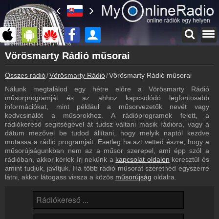
Főoldal
Vörösmarty Rádió műsorai
myonlineradio.hu
Összes rádió
Vörösmarty Rádió
Vörösmarty Rádió műsorai
Vörösmarty Rádió
Vissza a Vörösmarty Rádió oldalára
Nálunk megtalálod egy hétre előre a Vörösmarty Rádió
műsorprogramját és az ahhoz kapcsolódó legfontosabb
Bejelentkezés
információkat, mint például a műsorvezetők nevét vagy
Hozz létre saját fiókot!
kedvcsinálót a műsorokhoz. A rádióprogramok felett, a
rádiókereső segítségével át tudsz váltani másik rádióra, vagy a
Most szól
dátum mezővel be tudod állítani, hogy melyik naptól kezdve
Tudd meg mi szólt eddig
mutassa a rádió programjait. Esetleg ha azt vetted észre, hogy a
műsorújságunkban nem az a műsor szerepel, ami épp szól a
Archívum
rádióban, akkor kérlek írj nekünk a
kapcsolat oldalon
keresztül és
Vörösmarty Rádió korábbi adásai
amint tudjuk, javítjuk. Ha több rádió műsorát szeretnéd egyszerre
látni, akkor látogass vissza a közös
műsorújság
oldalra.
Hírek
Vörösmarty Rádió kapcsolatos hírek
Kapcsolat
Írj nekünk!