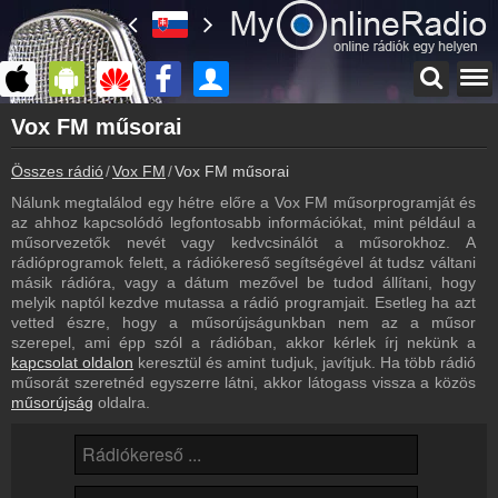
Főoldal
Vox FM műsorai
myonlineradio.hu
Összes rádió
Vox FM
Vox FM műsorai
Vox FM
Vissza a Vox FM oldalára
Nálunk megtalálod egy hétre előre a Vox FM műsorprogramját és
az ahhoz kapcsolódó legfontosabb információkat, mint például a
Bejelentkezés
műsorvezetők nevét vagy kedvcsinálót a műsorokhoz. A
Hozz létre saját fiókot!
rádióprogramok felett, a rádiókereső segítségével át tudsz váltani
másik rádióra, vagy a dátum mezővel be tudod állítani, hogy
Kapcsolat
melyik naptól kezdve mutassa a rádió programjait. Esetleg ha azt
Írj nekünk!
vetted észre, hogy a műsorújságunkban nem az a műsor
szerepel, ami épp szól a rádióban, akkor kérlek írj nekünk a
Partnerek
kapcsolat oldalon
keresztül és amint tudjuk, javítjuk. Ha több rádió
Rádiós partnerek
műsorát szeretnéd egyszerre látni, akkor látogass vissza a közös
műsorújság
oldalra.
Rádió beágyazás
Ágyazd be weboldaladba
Online rádió készítés
Készítés lépésről lépésre