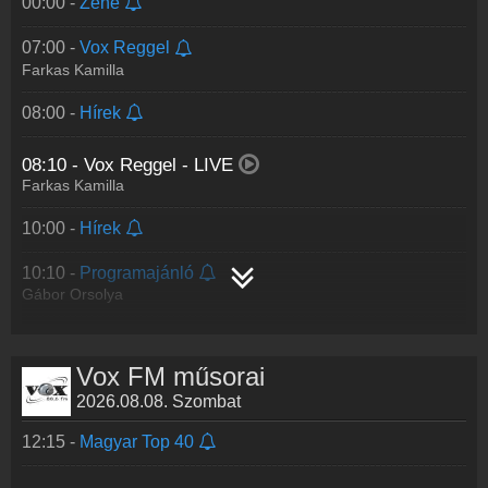
00:00 -
Zene
07:00 -
Vox Reggel
Farkas Kamilla
08:00 -
Hírek
08:10 -
Vox Reggel
- LIVE
Farkas Kamilla
10:00 -
Hírek
10:10 -
Programajánló
Gábor Orsolya
11:00 -
Koktél
Gábor Orsolya
Vox FM műsorai
2026.08.08. Szombat
13:00 -
Hírek
12:15 -
Magyar Top 40
14:00 -
Rádió Top40