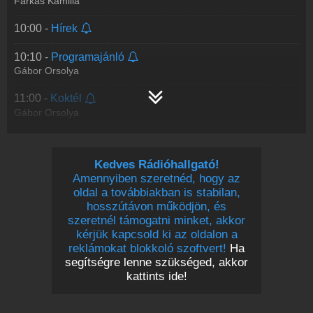
Farkas Kamilla
10:00 -
Hírek
10:10 -
Programajánló
Gábor Orsolya
11:00 -
Koktél
Gábor Orsolya
13:00 -
Hírek
Kedves Rádióhallgató!
13:10 -
Desszert
Amennyiben szeretnéd, hogy az
Faluvégi Bartha Noémi
oldal a továbbiakban is stabilan,
hosszútávon működjön, és
15:00 -
Zene
szeretnél támogatni minket, akkor
kérjük kapcsold ki az oldalon a
reklámokat blokkoló szoftvert!
Ha
segítségre lenne szükséged, akkor
kattints ide!