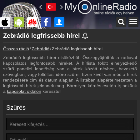
Főoldal
Zebrádió legfrissebb hírei
myonlineradio.hu
Összes rádió
Zebrádió
Zebrádió legfrissebb hírei
Zebrádió
Vissza a Zebrádió oldalára
Zebrádió legfrissebb hírei elsőkézből. Összegyűjtöttük a rádióval
kapcsolatos legfontosabb híreket. A hírlista fölött elhelyezkedő
Bejelentkezés
szűrő panellel lehetőség van a hírek között névben, bevezető
Hozz létre saját fiókot!
szövegben, vagy feltöltési időre szűrni. Ezen kívül van mód a hírek
rendezésére cím és dátum alapján. A listában alapértelmezetten a
Most szól
legfrissebb hírek jelennek meg. Bármilyen kérdés esetén írj nekünk
Tudd meg mi szólt eddig
a
kapcsolat oldalon
keresztül!
Kapcsolat
Írj nekünk!
Szűrés
Partnerek
Rádiós partnerek
Rádió beágyazás
Ágyazd be weboldaladba