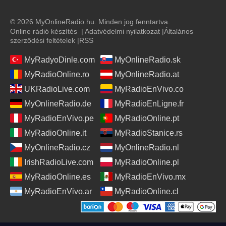
© 2026 MyOnlineRadio.hu. Minden jog fenntartva.
Online rádió készítés
|
Adatvédelmi nyilatkozat
|
Általános
szerződési feltételek
|
RSS
MyRadyoDinle.com
MyOnlineRadio.sk
MyRadioOnline.ro
MyOnlineRadio.at
UKRadioLive.com
MyRadioEnVivo.co
MyOnlineRadio.de
MyRadioEnLigne.fr
MyRadioEnVivo.pe
MyRadioOnline.pt
MyRadioOnline.it
MyRadioStanice.rs
MyOnlineRadio.cz
MyOnlineRadio.nl
IrishRadioLive.com
MyRadioOnline.pl
MyRadioOnline.es
MyRadioEnVivo.mx
MyRadioEnVivo.ar
MyRadioOnline.cl