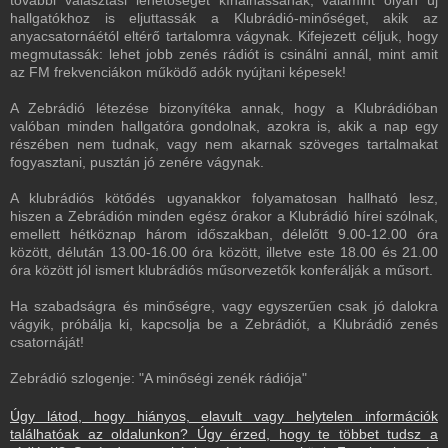
további választási lehetőséget kínálhassanak, valamint olyan új
hallgatókhoz is eljuttassák a Klubrádió-minőséget, akik az
anyacsatornáétól eltérő tartalomra vágynak. Kifejezett céljuk, hogy
megmutassák: lehet jobb zenés rádiót is csinálni annál, mint amit
az FM frekvenciákon működő adók nyújtani képesek!
A Zebrádió létezése bizonyítéka annak, hogy a Klubrádióban
valóban minden hallgatóra gondolnak, azokra is, akik a nap egy
részében nem tudnak, vagy nem akarnak szöveges tartalmakat
fogyasztani, pusztán jó zenére vágynak.
A klubrádiós kötődés ugyanakkor folyamatosan hallható lesz,
hiszen a Zebrádión minden egész órakor a Klubrádió hírei szólnak,
emellett hétköznap három időszakban, délelőtt 9.00-12.00 óra
között, délután 13.00-16.00 óra között, illetve este 18.00 és 21.00
óra között jól ismert klubrádiós műsorvezetők konferálják a műsort.
Ha szabadságra és minőségre, vagy egyszerűen csak jó dalokra
vágyik, próbálja ki, kapcsolja be a Zebrádiót, a Klubrádió zenés
csatornáját!
Zebrádió szlogenje: "A minőségi zenék rádiója"
Úgy látod, hogy hiányos, elavult vagy helytelen információk
találhatóak az oldalunkon? Úgy érzed, hogy te többet tudsz a