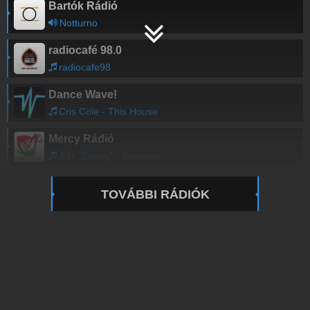
Bartók Rádió
Notturno
radiocafé 98.0
radiocafe98
Dance Wave!
Cris Cole - This House
Mercy Rádió
A kt "Zsivny" - Sosanna
TOVÁBBI RÁDIÓK