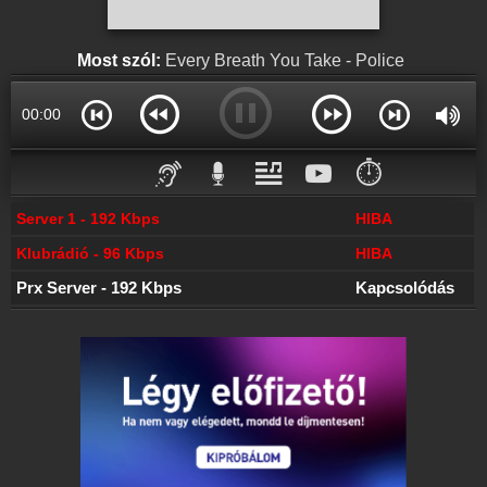
Online rádió készítés
Készítés lépésről lépésre
Most szól:
Every Breath You Take - Police
00:00
⏱️
Server 1 - 192 Kbps
HIBA
Klubrádió - 96 Kbps
HIBA
Prx Server - 192 Kbps
Kapcsolódás