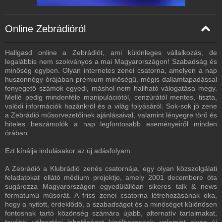
Online Zebrádióról
Hallgasd online a Zebrádiót, ami különleges vállalkozás, de
legalábbis nem szokványos a mai Magyarországon! Szabadság és
minőség egyben. Olyan internetes zenei csatorna, amelyen a nap
huszonnégy órájában prémium minőségű, mégis dallamtapadással
fenyegető számok egyedi, máshol nem hallható válogatása megy.
Mellé pedig mindenféle manipulációtól, cenzúrától mentes, tiszta,
valódi információk hazánkról és a világ folyásáról. Sok-sok jó zene
a Zebrádió műsorvezetőinek ajánlásaival, valamint lényegre törő és
hiteles beszámolók a nap legfontosabb eseményeiről minden
órában.
Ezt kínálja indulásakor az új adásfolyam.
A Zebrádió a Klubrádió zenés csatornája, egy olyan közszolgálati
feladatokat ellátó médium projektje, amely 2001 decembere óta
sugározza Magyarországon egyedülállóan sikeres talk & news
formátumú műsorát. A friss zenei csatorna létrehozásának oka,
hogy a nyitott, érdeklődő, a szabadságot és a minőséget különösen
fontosnak tartó közönség számára újabb, alternatív tartalmakat,