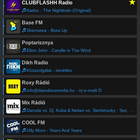
★
CLUBFLASHH Radio
Kadoc - The Nighttrain (Original)
Base FM
Shenseea - Boss Up
Poptarisznya
Elton John - Candle in The Wind
Dikh Radio
Közszolgálat - ismétlés
Roxy Rádió
info@danubiusmedia.hu - írj e-mailt D
Mix Rádió
Darude vs. Dj. Kuba & Neitan vs. Sterbinszky - Sex, Drugs & Sandstorm (Vadim Vronskiy Edit 2023)
COOL FM
Olly Murs - Years And Years