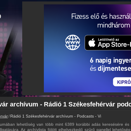
rvár
Rádió 1 Székesfehérvár archívum - Podcasts - Visszahallgatás
vumában lehetőség van több mint 6389 korábbi adás keresésére és e
gatására. Az archívlista fölött elhelyezkedő szűrő panellel lehetősé