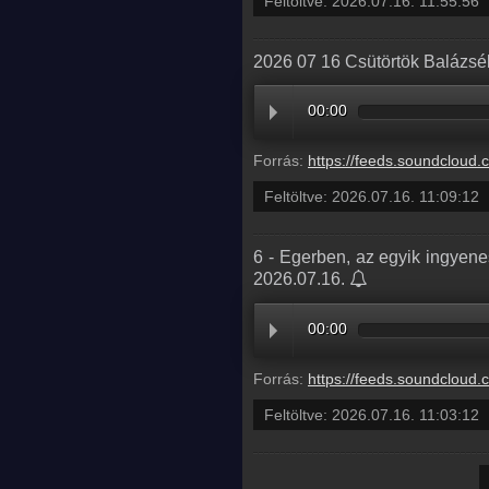
Feltöltve:
2026.07.16. 11:55:56
2026 07 16 Csütörtök Balázsék
00:00
Forrás:
https://feeds.soundcloud.com/stream/2361591512-balazsek-20
Feltöltve:
2026.07.16. 11:09:12
6 - Egerben, az egyik ingyen
2026.07.16.
00:00
Forrás:
https://feeds.soundcloud.com/stream/2361589853-balazsek-6-egerben-az-egyik-ingyenes-nyilvanos-illemhelybe-s
Feltöltve:
2026.07.16. 11:03:12