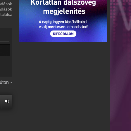
 adások
adások
alálsz
úton -