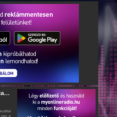
Rádió 1 Székesfehérvár archívum - Rádió 1 Székesfehérvár podcasts - Rádió 1 Székesfehérvár visszahallgatás
záltal
g van a