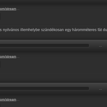
gy-kivansagmusor-musorvezetese-5.mp3
es nyilvános illemhelybe szándékosan egy háromméteres fát du
…
-szandekosan-egy-harommeteres-fat-dugtak-6.mp3
…
970-43e1-bef1-e554da6c79ba.mp3