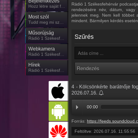
Bejelentkezés
Rádió 1 Székesfehérvár podcastjai 
Hozz létre saját fiókot!
rendezésére név, dátum, vagy n
jelennek meg. Nem kell többet 
Most szól
mindent. Bármilyen kérdés esetén
Tudd meg mi szólt eddig
Műsorújság
Szűrés
Rádió 1 Székesfehérvár műsorai
Webkamera
Rádió 1 Székesfehérvár webkamera, élőkép
Hírek
Rádió 1 Székesfehérvár kapcsolatos hírek
4 - Kölcsönkérte barátnője fo
2026.07.16.
00:00
Forrás:
https://feeds.soundcloud.com/stream/2361778019-radio1hungary-4-kolcsonkerte-baratnoje-fogyatekos-gyereket-az-oro
Feltöltve:
2026.07.16. 11:55:56