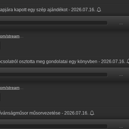
napjára kapott egy szép ajándékot - 2026.07.16.
…
pjara-kapott-egy-szep-ajandekot-2.mp3
csolatról osztotta meg gondolatai egy könyvben - 2026.07.16.
…
sztotta-meg-gondolatai-egy-konyvben-3.mp3
 kívánságműsor műsorvezetése - 2026.07.16.
…