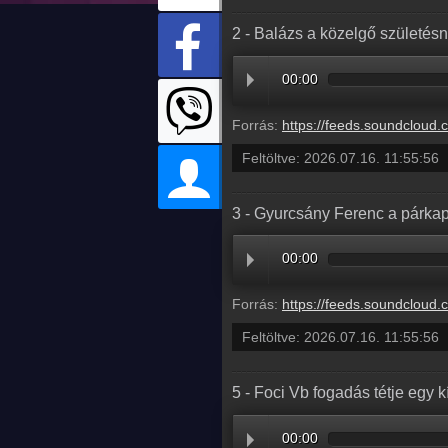
2 - Balázs a közelgő születés
00:00
Forrás:
https://feeds.soundcloud.com/stream/2361778016-radio1hungary-2-balazs-a-kozelgo-szuletesna
Feltöltve:
2026.07.16. 11:55:56
3 - Gyurcsány Ferenc a párkap
00:00
Forrás:
https://feeds.soundcloud.com/stream/2361778013-radio1hungary-3-gyurcsany-ferenc-a-parkapcsolatrol-o
Feltöltve:
2026.07.16. 11:55:56
5 - Foci Vb fogadás tétje egy
00:00