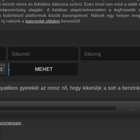
között névre és feltöltési dátumra szűrni. Ezen kívül van mód a talált
épszerűség alapján. A listában alapértelmezetten a legfrissebb 
a különböző platformok között barangolnod. Nálunk egy helyen megt
 írj nekünk a
kapcsolat oldalon
keresztül!
MEHET
gyatékos gyerekét az orosz nő, hogy kikerülje a sort a benzink
…
sz-no-hogy-kikerulje-a-sort-a-benzinkuton-4.mp3