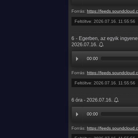
Forrás:
https://feeds.soundcloud.com/stream/2361778010-radio1hungary-5-foci-vb-fogadas-tetje-e
Feltöltve:
2026.07.16. 11:55:56
6 - Egerben, az egyik ingyen
2026.07.16.
00:00
Forrás:
https://feeds.soundcloud.com/stream/2361778004-radio1hungary-6-egerben-az-egyik-ingyenes-nyilvanos-illemhelybe
Feltöltve:
2026.07.16. 11:55:56
6 óra - 2026.07.16.
00:00
Forrás:
https://feeds.soundcloud.com/stream/2361778001-radio1hungary-7b3f119b-e