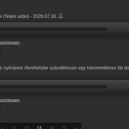
 (Teljes adás) - 2026.07.16.
…
26-07-16-csuetoertoek.mp3
es nyilvános illemhelybe szándékosan egy háromméteres fát du
…
zandekosan-egy-harommeteres-fat-dugtak-6.mp3
«
11
12
13
14
15
»