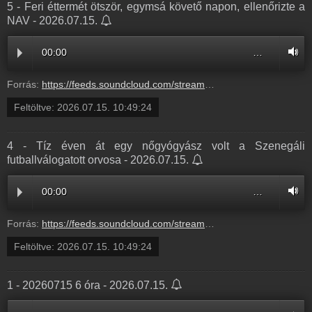
5 - Feri éttermét ötször, egymsá követő napon, ellenőrizte a
NAV - 2026.07.15.
00:00
…
Forrás:
https://feeds.soundcloud.com/stream/2361015107-balazsek-5-feri-ettermet-otszor-egymsa-koveto-napon-ellenorizte-a-nav-5.mp3
Feltöltve:
2026.07.15. 10:49:24
4 - Tíz éven át egy nőgyógyász volt a Szenegáli
futballválogatott orvosa - 2026.07.15.
00:00
…
Forrás:
https://feeds.soundcloud.com/stream/2361015104-balazsek-4-tiz-even-at-egy-nogyogyasz-volt-a-szenegali-futballvalogatott-orvosa-4.mp3
Feltöltve:
2026.07.15. 10:49:24
1 - 20260715 6 óra - 2026.07.15.