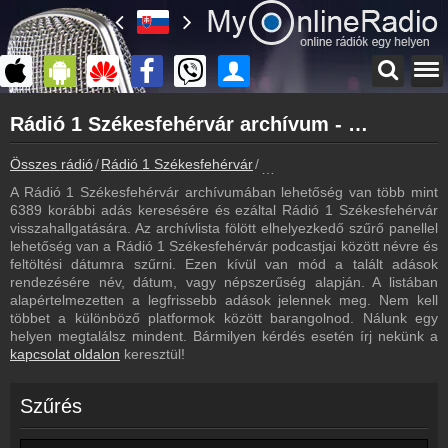
Főoldal
Rádió 1 Székesfehérvár archívum - Rádió 1 Székesfehérvár podcasts - Rádió 1 Székesfehérvár visszahallgatás
myonlineradio.hu
Rádió 1 Székesfehérvár
Összes rádió
Rádió 1 Székesfehérvár
Rádió 1 Székesfehérvár archí
Vissza a Rádió 1 Székesfehérvár oldalára
A Rádió 1 Székesfehérvár archívumában lehetőség van több mint
Bejelentkezés
6389 korábbi adás keresésére és ezáltal Rádió 1 Székesfehérvár
Hozz létre saját fiókot!
visszahallgatására. Az archívlista fölött elhelyezkedő szűrő panellel
lehetőség van a Rádió 1 Székesfehérvár podcastjai között névre és
Most szól
feltöltési dátumra szűrni. Ezen kívül van mód a talált adások
Tudd meg mi szólt eddig
rendezésére név, dátum, vagy népszerűség alapján. A listában
alapértelmezetten a legfrissebb adások jelennek meg. Nem kell
Műsorújság
többet a különböző platformok között barangolnod. Nálunk egy
Rádió 1 Székesfehérvár műsorai
helyen megtalálsz mindent. Bármilyen kérdés esetén írj nekünk a
kapcsolat oldalon
keresztül!
Webkamera
Rádió 1 Székesfehérvár webkamera, élőkép
Szűrés
Hírek
Rádió 1 Székesfehérvár kapcsolatos hírek