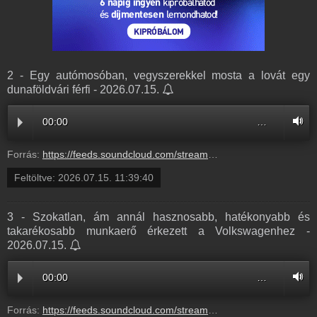
2 - Egy autómosóban, vegyszerekkel mosta a lovát egy
dunaföldvári férfi - 2026.07.15.
00:00
…
Forrás:
https://feeds.soundcloud.com/stream/2361036995-radio1hungary-2-egy-automosoban-vegyszerekkel-mosta-a-lovat-egy-dunafoldvari-ferfi-2.mp3
Feltöltve:
2026.07.15. 11:39:40
3 - Szokatlan, ám annál hasznosabb, hatékonyabb és
takarékosabb munkaerő érkezett a Volkswagenhez -
2026.07.15.
00:00
…
Forrás:
https://feeds.soundcloud.com/stream/2361036992-radio1hungary-3-szokatlan-am-annal-hasznosabb-hatekonyabb-es-takarekosabb-munkaero-erkezett-a-volkswagenhez-3.mp3