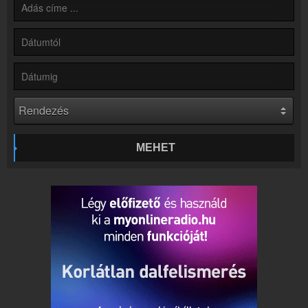
Kapcsolat
Írj nekünk!
Partnerek
Rádiós partnerek
Rádió beágyazás
Ágyazd be weboldaladba
Online rádió készítés
Készítés lépésről lépésre
MEHET