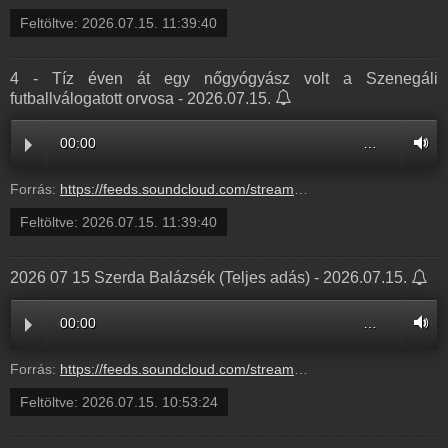
Feltöltve:
2026.07.15. 11:39:40
4 - Tíz éven át egy nőgyógyász volt a Szenegáli
futballválogatott orvosa - 2026.07.15.
00:00
…
Forrás:
https://feeds.soundcloud.com/stream/2361036989-radio1hungary-4-tiz-even-at-egy-nogyogyasz-volt-a-szenegali-futballvalogatott-orvosa-4.mp3
Feltöltve:
2026.07.15. 11:39:40
2026 07 15 Szerda Balázsék (Teljes adás) - 2026.07.15.
00:00
…
Forrás:
https://feeds.soundcloud.com/stream/2361016199-balazsek-2026-07-15-szerda-balazsek.mp3
Feltöltve:
2026.07.15. 10:53:24