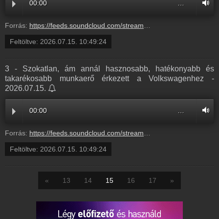
00:00
…
Forrás:
https://feeds.soundcloud.com/stream/2361015101-balazsek-1-20260715-6-ora-1.mp3
Feltöltve:
2026.07.15. 10:49:24
3 - Szokatlan, ám annál hasznosabb, hatékonyabb és
takarékosabb munkaerő érkezett a Volkswagenhez -
2026.07.15.
00:00
…
Forrás:
https://feeds.soundcloud.com/stream/2361015098-balazsek-3-szokatlan-am-annal-hasznosabb-hatekonyabb-es-takarekosabb-munkaero-erkezett-a-volkswagenhez-3.mp3
Feltöltve:
2026.07.15. 10:49:24
«
13
14
15
16
17
»