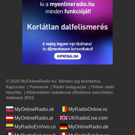
© 2026 MyOnlineRadio.hu. Minden jog fenntartva.
Kapcsolat
|
Partnerek
|
Rádió beágyazás
|
Online rádió
készítés
|
Adatvédelmi nyilatkozat
|
Általános szerződési
feltételek
|
RSS
MyOnlineRadio.sk
MyRadioOnline.ro
MyOnlineRadio.at
UKRadioLive.com
MyRadioEnVivo.co
MyOnlineRadio.de