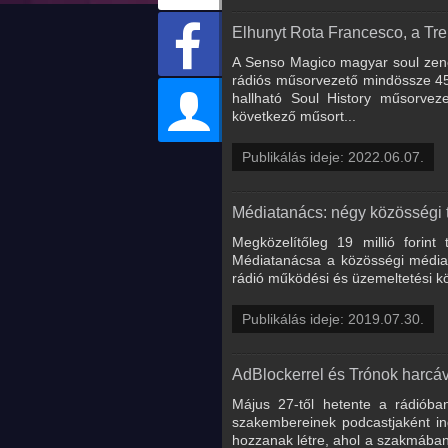
Elhunyt Rota Francesco, a Tre
A Senso Magico magyar soul zene
rádiós műsorvezető mindössze 45 
hallható Soul History műsorvez
következő műsort...
Publikálás ideje: 2022.06.07.
Médiatanács: négy közösségi té
Megközelítőleg 19 millió forin
Médiatanácsa a közösségi médiasz
rádió működési és üzemeltetési kö
Publikálás ideje: 2019.07.30.
AdBlockerrel és Trónok harcá
Május 27-től hetente a rádióba
szakembereinek podcastjaként ind
hozzanak létre, ahol a szakmában