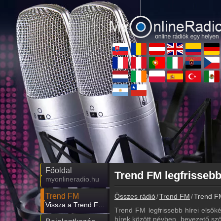
Főoldal
Trend FM legfrissebb
myonlineradio.hu
Trend FM
Összes rádió
Trend FM
Trend FM
Vissza a Trend FM oldalára
Trend FM legfrissebb hírei elsőké
hírek között névben, bevezető szö