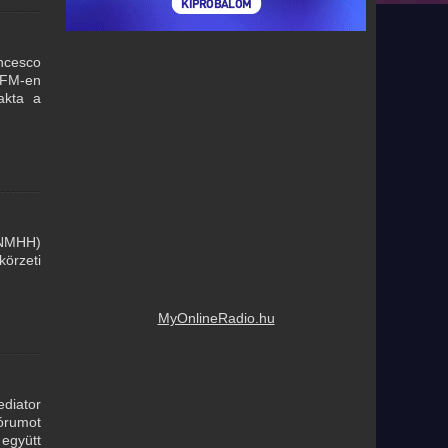
ancesco
d FM-en
akta a
(NMHH)
körzeti
MyOnlineRadio.hu
diator
fórumot
 együtt