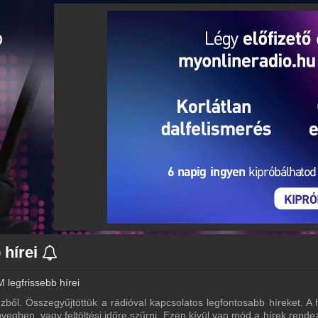
 hírei
 legfrissebb hírei
zből. Összegyűjtöttük a rádióval kapcsolatos legfontosabb híreket. A h
vegben, vagy feltöltési időre szűrni. Ezen kívül van mód a hírek rende