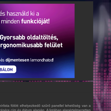
írlista fölött elhelyezkedő szűrő panellel lehetőség van a
zésére cím és dátum alapján. A listában alapértelmezetten