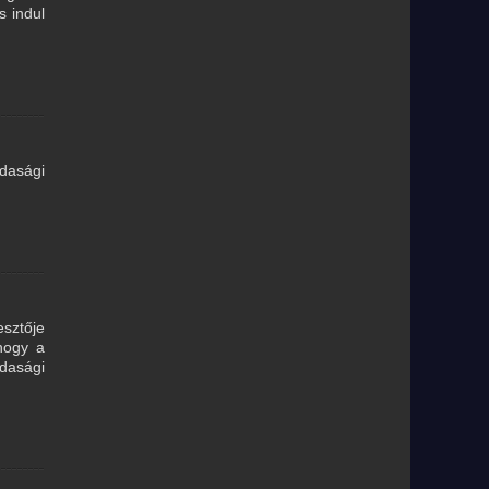
s indul
zdasági
sztője
 hogy a
zdasági