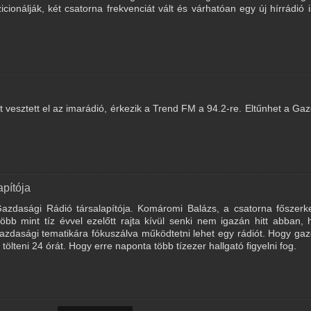
ionálják, két csatorna frekvenciát vált és várhatóan egy új hírrádió i
t vesztett el az imarádió, érkezik a Trend FM a 94.2-re. Eltűnhet a Ga
pítója
zdasági Rádió társalapítója. Komáromi Balázs, a csatorna főszerke
Több mint tíz évvel ezelőtt rajta kívül senki nem igazán hitt abban,
gazdasági tematikára fókuszálva működtetni lehet egy rádiót. Hogy ga
tölteni 24 órát. Hogy erre naponta több tízezer hallgató figyelni fog.