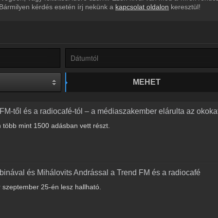
 Bármilyen kérdés esetén írj nekünk a
kapcsolat oldalon
keresztül!
MEHET
FM-től és a radiocafé-tól – a médiaszakember elárulta az okoka
 több mint 1500 adásban vett részt.
inával és Mihálovits Andrással a Trend FM és a radiocafé
r szeptember 25-én lesz hallható.