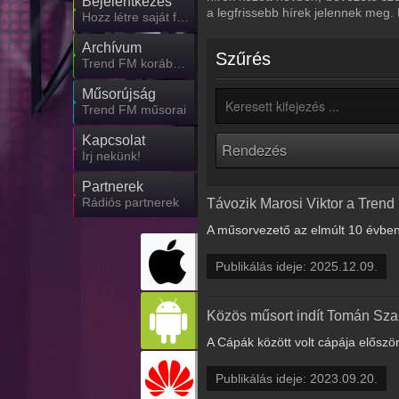
Bejelentkezés
a legfrissebb hírek jelennek meg.
Hozz létre saját fiókot!
Archívum
Szűrés
Trend FM korábbi adásai
Műsorújság
Trend FM műsorai
Kapcsolat
Írj nekünk!
Partnerek
Rádiós partnerek
Távozik Marosi Viktor a Trend 
A műsorvezető az elmúlt 10 évben
Publikálás ideje: 2025.12.09.
Közös műsort indít Tomán Szab
A Cápák között volt cápája előszö
Publikálás ideje: 2023.09.20.