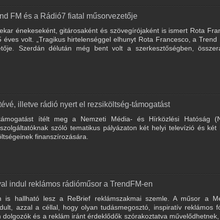
nd FM és a Rádió7 fiatal műsorvezetője
kar énekeseként, gitárosaként és szövegírójaként is ismert Rota Fr
éves volt. „Tragikus hirtelenséggel elhunyt Rota Francesco, a Tren
etője. Szerdán délután még bent volt a szerkesztőségben, összer
vé, illetve rádió nyert el rezsiköltség-támogatást
t támogatást ítélt meg a Nemzeti Média- és Hírközlési Hatóság 
olgáltatóknak szóló tematikus pályázaton két helyi televízió és két 
ltségeinek finanszírozására.
val indul reklámos rádióműsor a TrendFM-en
n is hallható lesz a ReBrief reklámszakmai szemle. A műsor a Me
ult, azzal a céllal, hogy olyan tudásmegosztó, inspiratív reklámos 
 dolgozók és a reklám iránt érdeklődők szórakoztatva művelődhetnek,