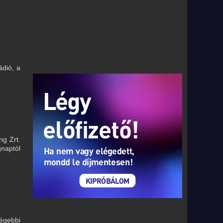
ádió, a
ng Zrt.
gnaptól
régebbi