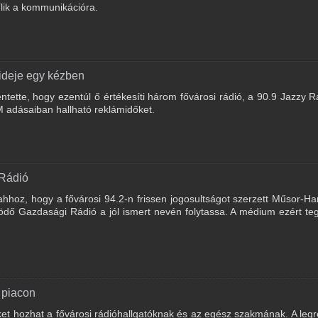
lik a kommunikációra.
ideje egy kézben
ntette, hogy ezentúl ő értékesíti három fővárosi rádió, a 90.9 Jazzy R
M adásaiban hallható reklámidőket.
Rádió
hhoz, hogy a fővárosi 94.2-n frissen jogosultságot szerzett Műsor-Ha
ödő Gazdasági Rádió a jól ismert nevén folytassa. A médium ezért te
 piacon
t hozhat a fővárosi rádióhallgatóknak és az egész szakmának. A leg