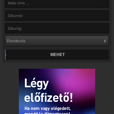
Rádió beágyazás
Ágyazd be weboldaladba
Online rádió készítés
Készítés lépésről lépésre
MEHET