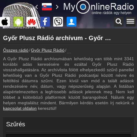
Főoldal
Győr Plusz Rádió archívum - Győr Plusz Rádió podcasts - Győr Plusz Rádió visszahallgatás
myonlineradio.hu
Győr Plusz Rádió
Összes rádió
Győr Plusz Rádió
Győr Plusz Rádió archívum - Podcas
Vissza a Győr Plusz Rádió oldalára
A Győr Plusz Rádió archívumában lehetőség van több mint 3341
Bejelentkezés
korábbi adás keresésére és ezáltal Győr Plusz Rádió
Hozz létre saját fiókot!
visszahallgatására. Az archívlista fölött elhelyezkedő szűrő panellel
lehetőség van a Győr Plusz Rádió podcastjai között névre és
Most szól
feltöltési dátumra szűrni. Ezen kívül van mód a talált adások
Tudd meg mi szólt eddig
rendezésére név, dátum, vagy népszerűség alapján. A listában
alapértelmezetten a legfrissebb adások jelennek meg. Nem kell
Hírek
többet a különböző platformok között barangolnod. Nálunk egy
Győr Plusz Rádió kapcsolatos hírek
helyen megtalálsz mindent. Bármilyen kérdés esetén írj nekünk a
kapcsolat oldalon
keresztül!
Kapcsolat
Írj nekünk!
Szűrés
Partnerek
Rádiós partnerek