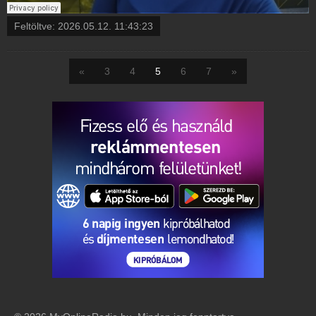
Feltöltve:
2026.05.12. 11:43:23
«
3
4
5
6
7
»